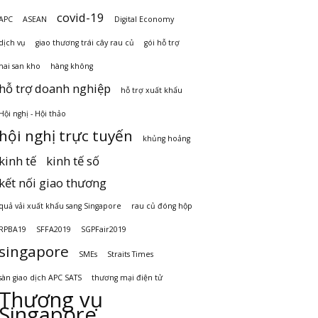
covid-19
APC
ASEAN
Digital Economy
dịch vụ
giao thương trái cây rau củ
gói hỗ trợ
hai san kho
hàng không
hỗ trợ doanh nghiệp
hỗ trợ xuất khẩu
Hội nghị - Hội thảo
hội nghị trực tuyến
khủng hoảng
kinh tế
kinh tế số
kết nối giao thương
quả vải xuất khẩu sang Singapore
rau củ đóng hộp
RPBA19
SFFA2019
SGPFair2019
singapore
SMEs
Straits Times
sàn giao dịch APC SATS
thương mại điện tử
Thương vụ
Singapore