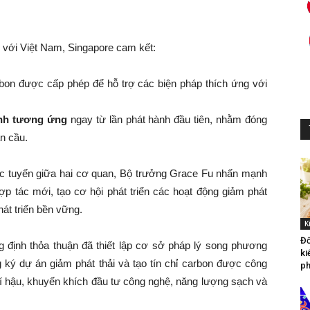
on với Việt Nam, Singapore cam kết:
rbon được cấp phép để hỗ trợ các biện pháp thích ứng với
ỉnh tương ứng
ngay từ lần phát hành đầu tiên, nhằm đóng
àn cầu.
ực tuyến giữa hai cơ quan, Bộ trưởng Grace Fu nhấn mạnh
p tác mới, tạo cơ hội phát triển các hoạt động giảm phát
át triển bền vững.
K
Đố
định thỏa thuận đã thiết lập cơ sở pháp lý song phương
ki
ký dự án giảm phát thải và tạo tín chỉ carbon được công
ph
khí hậu, khuyến khích đầu tư công nghệ, năng lượng sạch và