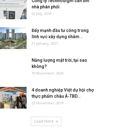
Công ty Technodigm cần tìm
nhà phân phối
23 July, 2018
Đẩy mạnh đầu tư công trong
lĩnh vực xây dựng nhằm...
21 January, 2021
Năng lượng mặt trời, tại sao
không?
10 November, 2020
4 doanh nghiệp Việt dự hội chợ
thực phẩm châu Á-TBD...
22 November, 2019
Load more