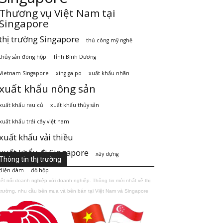
Thương vụ Việt Nam tại
Singapore
thị trường Singapore
thủ công mỹ nghệ
thủy sản đóng hộp
Tỉnh Bình Dương
Vietnam Singapore
xing ga po
xuất khẩu nhãn
xuất khẩu nông sản
xuất khẩu rau củ
xuất khẩu thủy sản
xuất khẩu trái cây việt nam
xuất khẩu vải thiều
xuất khẩu đi Singapore
xây dựng
Thông tin thị trường
điện đàm
đồ hộp
ết nối doanh nghiệp với doanh nghiệp. Thông tin mới nhất về thị
trường, nhu cầu bên mua và bên bán tại Việt Nam và Singapore