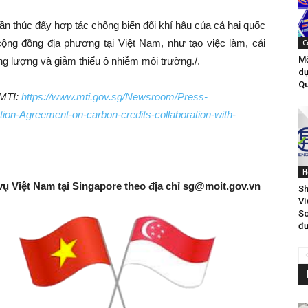
ần thúc đẩy hợp tác chống biến đổi khí hậu của cả hai quốc
o cộng đồng địa phương tại Việt Nam, như tạo việc làm, cải
C
Mờ
g lượng và giảm thiểu ô nhiễm môi trường./.
dự
Qu
 MTI:
https://www.mti.gov.sg/Newsroom/Press-
on-Agreement-on-carbon-credits-collaboration-with-
H
vụ Việt Nam tại Singapore theo địa chỉ
sg@moit.gov.vn
Sh
Vi
So
đư