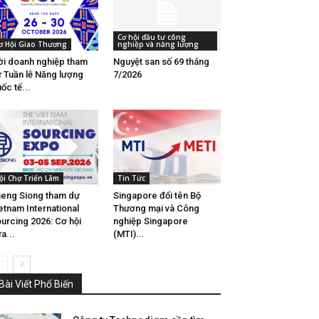
Cơ hội đầu tư công
ơ Hội Giao Thương
nghiệp và năng lượng
i doanh nghiệp tham
Nguyệt san số 69 tháng
 Tuần lễ Năng lượng
7/2026
ốc tế...
ội Chợ Triển Lãm
Tin Tức
eng Siong tham dự
Singapore đổi tên Bộ
etnam International
Thương mại và Công
urcing 2026: Cơ hội
nghiệp Singapore
a...
(MTI)...
Bài Viết Phổ Biến