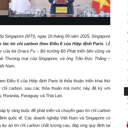
ệp Singapore (MTI), ngày 16 tháng 09 năm 2025, Singapore
 tác tín chỉ carbon theo Điều 6 của Hiệp định Paris
. Lễ
ự của bà Grace Fu – Bộ trưởng Bộ Phát triển bền vững và
 hệ Thương mại của Singapore, và ông Trần Đức Thắng –
iệt Nam.
heo Điều 6 của Hiệp định Paris là thỏa thuận triển khai thứ
ín chỉ carbon, sau các thỏa thuận mà nước này đã ký với
u, Rwanda, Paraguay và Thái Lan.
K
áp lý ràng buộc để phát triển và chuyển giao tín chỉ carbon
định quốc tế. Các doanh nghiệp Việt Nam và Singapore có
 dự án tín chỉ carbon chất lượng cao, đáp ứng quy định tại