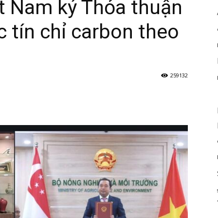
ệt Nam ký Thỏa thuận
c tín chỉ carbon theo
259132