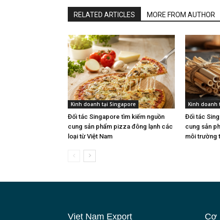
RELATED ARTICLES
MORE FROM AUTHOR
Kinh doanh tại Singapore
Kinh doanh 
Đối tác Singapore tìm kiếm nguồn
Đối tác Sin
cung sản phẩm pizza đông lạnh các
cung sản ph
loại từ Việt Nam
môi trường 
Viet Nam Export
Cơ 