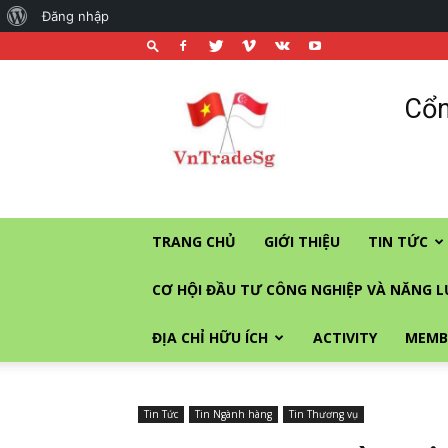
About
Đăng nhập
WordPress
Cổng
Cổn
thương
mại
và
đầu
tư
vào
TRANG CHỦ
GIỚI THIỆU
TIN TỨC
Singapore
CƠ HỘI ĐẦU TƯ CÔNG NGHIỆP VÀ NĂNG 
ĐỊA CHỈ HỮU ÍCH
ACTIVITY
MEMB
Tin Tức
Tin Ngành hàng
Tin Thương vụ