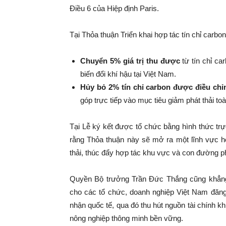
Điều 6 của Hiệp định Paris.
Tại Thỏa thuận Triển khai hợp tác tín chỉ carb
Chuyển 5% giá trị thu được
từ tín chỉ ca
biến đổi khí hậu tại Việt Nam.
Hủy bỏ 2% tín chỉ carbon được điều ch
góp trực tiếp vào mục tiêu giảm phát thải to
Tại Lễ ký kết được tổ chức bằng hình thức tr
rằng Thỏa thuận này sẽ mở ra một lĩnh vực hợ
thải, thúc đẩy hợp tác khu vực và con đường ph
Quyền Bộ trưởng Trần Đức Thắng cũng khẳng 
cho các tổ chức, doanh nghiệp Việt Nam đăng 
nhận quốc tế, qua đó thu hút nguồn tài chính 
nông nghiệp thông minh bền vững.