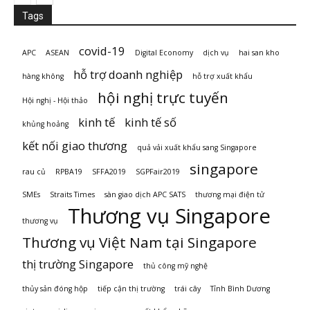
Tags
covid-19
APC
ASEAN
Digital Economy
dịch vụ
hai san kho
hỗ trợ doanh nghiệp
hàng không
hỗ trợ xuất khẩu
hội nghị trực tuyến
Hội nghị - Hội thảo
kinh tế
kinh tế số
khủng hoảng
kết nối giao thương
quả vải xuất khẩu sang Singapore
singapore
rau củ
RPBA19
SFFA2019
SGPFair2019
SMEs
Straits Times
sàn giao dịch APC SATS
thương mại điện tử
Thương vụ Singapore
thương vụ
Thương vụ Việt Nam tại Singapore
thị trường Singapore
thủ công mỹ nghệ
thủy sản đóng hộp
tiếp cận thị trường
trái cây
Tỉnh Bình Dương