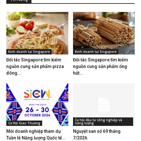
Kinh doanh tại Singapore
Kinh doanh tại Singapore
Đối tác Singapore tìm kiếm
Đối tác Singapore tìm kiếm
nguồn cung sản phẩm pizza
nguồn cung sản phẩm ống
đông...
hút...
Cơ hội đầu tư công nghiệp và
Cơ Hội Giao Thương
năng lượng
Mời doanh nghiệp tham dự
Nguyệt san số 69 tháng
Tuần lễ Năng lượng Quốc tế...
7/2026