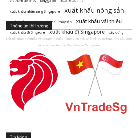
vietnam airlines
xing ga po
xuất khẩu nhãn
xuất khẩu nông sản
xuất khẩu nhãn sang Singapore
xuất khẩu vải thiều
xuất khẩu rau củ
xuất khẩu thủy sản
Thông tin thị trường
xuất khẩu đi Singapore
xuất khẩu đi Singaore
xây dựng
Kết nối doanh nghiệp với doanh nghiệp. Thông tin mới nhất về thị trường, nhu cầu bên
mua và bên bán tại Việt Nam và Singapore
Tin Nóng