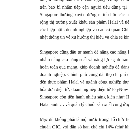
trên bao bì nhằm tiếp cận người tiêu dùng tạ
Singapore thường xuyên đứng ra tổ chức các ho
rộng thị trường xuất khẩu sản phẩm Halal và t
các hiệp hội , doanh nghiệp và các cơ quan C
nhật thông tin về xu hướng thị hiếu và chia sẻ k
Singapore cũng đầu tư mạnh để nâng cao năng l
nhằm nâng cao năng suất và năng lực cạnh tranh
hoàn toàn qua mạng, giúp doanh nghiệp dễ dàng 
doanh nghiệp. Chính phủ cũng đài thọ chi phí
đến thực phẩm Halal và ngành công nghiệp thự
hóa đơn điện tử, doanh nghiệp điện tử PayNow
Singapore còn tiến hành nhiều sáng kiến như: 
Halal audit… và quản lý chuỗi sản xuất cung ứn
Mặc dù không phải là một nước trong Tổ chức hợ
chuẩn OIC, với dân số hạn chế chỉ 14% (chứ k