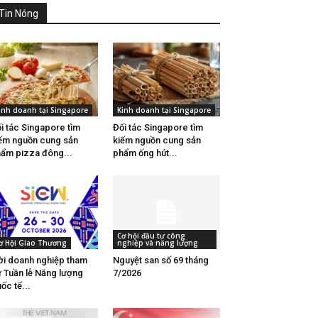
Tin Nóng
inh doanh tại Singapore
Kinh doanh tại Singapore
i tác Singapore tìm
Đối tác Singapore tìm
ếm nguồn cung sản
kiếm nguồn cung sản
ẩm pizza đông...
phẩm ống hút...
Cơ hội đầu tư công
ơ Hội Giao Thương
nghiệp và năng lượng
i doanh nghiệp tham
Nguyệt san số 69 tháng
 Tuần lễ Năng lượng
7/2026
ốc tế...