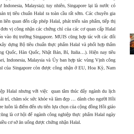
Indonesia, Malaysia); tuy nhiên, Singapore lại là nước có
n trị tiêu chuẩn Halal ra toàn cầu rất sớm. Các chuyên gia
liên quan đến cấp phép Halal, phát triển sản phẩm, tiếp thị
đơn vị công nhận các chứng chỉ của các cơ quan cấp Halal
n vào thị trường Singapore. MUIS cũng hợp tác với các đối
 xây dựng Bộ tiêu chuẩn thực phẩm Halal và phối hợp thẩm
ung Quốc, Hàn Quốc, Nhật Bản, Bỉ, Italia…). Hiện nay tiêu
ei, Indonesia, Malaysia và Ủy ban hợp tác vùng Vịnh công
alal của Singapore còn được công nhận ở EU, Hoa Kỳ, Nam
iệp Halal nhưng với việc quan tâm thúc đẩy ngành du lịch
giải trí, chăm sóc sức khỏe và làm đẹp … dành cho người Hồi
ore luôn là điểm đến ưu tiên lựa chọn của cộng đồng Hồi giáo
y cũng là cơ hội để ngành công nghiệp thực phẩm Halal ngày
nhiều cơ sở ăn uống được chứng nhận Halal.