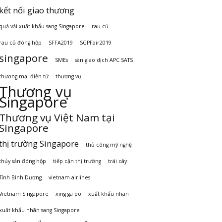
kết nối giao thương
quả vải xuất khẩu sang Singapore
rau củ
rau củ đóng hộp
SFFA2019
SGPFair2019
singapore
SMEs
sàn giao dịch APC SATS
thương mại điện tử
thương vụ
Thương vụ
Singapore
Thương vụ Việt Nam tại
Singapore
thị trường Singapore
thủ công mỹ nghệ
thủy sản đóng hộp
tiếp cận thị trường
trái cây
Tỉnh Bình Dương
vietnam airlines
Vietnam Singapore
xing ga po
xuất khẩu nhãn
xuất khẩu nhãn sang Singapore