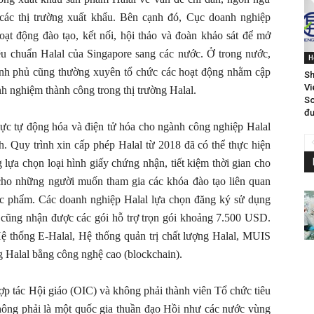
i các thị trường xuất khẩu. Bên cạnh đó, Cục doanh nghiệp
ạt động đào tạo, kết nối, hội thảo và đoàn khảo sát để mở
iêu chuẩn Halal của Singapore sang các nước. Ở trong nước,
H
hính phủ cũng thường xuyên tổ chức các hoạt động nhằm cập
Sh
Vi
inh nghiệm thành công trong thị trường Halal.
So
đư
ực tự động hóa và điện tử hóa cho ngành công nghiệp Halal
. Quy trình xin cấp phép Halal từ 2018 đã có thể thực hiện
lựa chọn loại hình giấy chứng nhận, tiết kiệm thời gian cho
 cho những người muốn tham gia các khóa đào tạo liên quan
c phẩm. Các doanh nghiệp Halal lựa chọn đăng ký sử dụng
 cũng nhận được các gói hỗ trợ trọn gói khoảng 7.500 USD.
Hệ thống E-Halal, Hệ thống quản trị chất lượng Halal, MUIS
g Halal bằng công nghệ cao (blockchain).
p tác Hội giáo (OIC) và không phải thành viên Tổ chức tiêu
hông phải là một quốc gia thuần đạo Hồi như các nước vùng