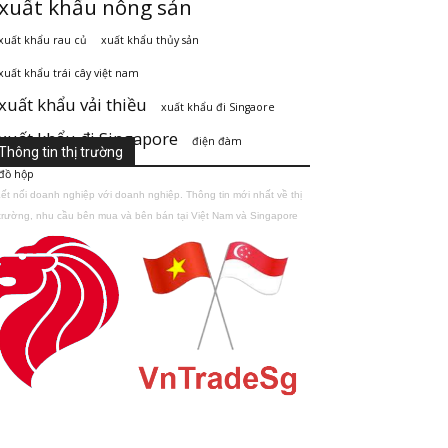
xuất khẩu nông sản
xuất khẩu rau củ
xuất khẩu thủy sản
xuất khẩu trái cây việt nam
xuất khẩu vải thiều
xuất khẩu đi Singaore
xuất khẩu đi Singapore
điện đàm
Thông tin thị trường
đồ hộp
ết nối doanh nghiệp với doanh nghiệp. Thông tin mới nhất về thị
trường, nhu cầu bên mua và bên bán tại Việt Nam và Singapore