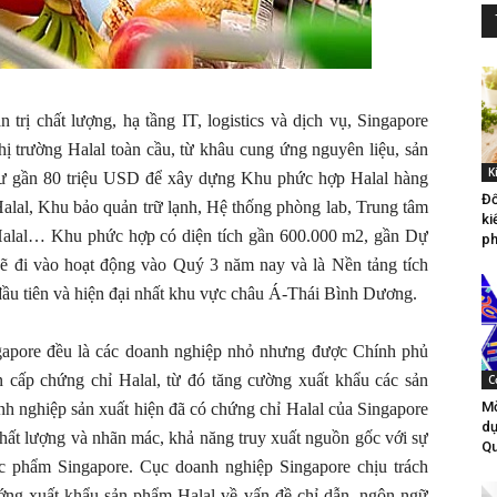
trị chất lượng, hạ tầng IT, logistics và dịch vụ, Singapore
hị trường Halal toàn cầu, từ khâu cung ứng nguyên liệu, sản
K
tư gần 80 triệu USD để xây dựng Khu phức hợp Halal hàng
Đố
alal, Khu bảo quản trữ lạnh, Hệ thống phòng lab, Trung tâm
ki
s Halal… Khu phức hợp có diện tích gần 600.000 m2, gần Dự
ph
sẽ đi vào hoạt động vào Quý 3 năm nay và là Nền tảng tích
ầu tiên và hiện đại nhất khu vực châu Á-Thái Bình Dương.
gapore đều là các doanh nghiệp nhỏ nhưng được Chính phủ
n cấp chứng chỉ Halal, từ đó tăng cường xuất khẩu các sản
C
Mờ
nh nghiệp sản xuất hiện đã có chứng chỉ Halal của Singapore
dự
hất lượng và nhãn mác, khả năng truy xuất nguồn gốc với sự
Qu
 phẩm Singapore. Cục doanh nghiệp Singapore chịu trách
ng xuất khẩu sản phẩm Halal về vấn đề chỉ dẫn, ngôn ngữ