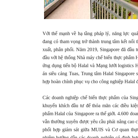
Với thế mạnh về hạ tầng pháp lý, năng lực quản 
đang có tham vọng trở thành trung tâm kết nối t
xuất, phân phối. Năm 2019, Singapore đã đầu 
đầu với hệ thống Nhà máy chế biến thực phẩm H
ứng dụng tiến bộ Halal và Mạng lưới logistic
án siêu cảng Tuas, Trung tâm Halal Singapore 
hợp hoàn chỉnh phục vụ cho công nghiệp Halal đ
Các doanh nghiệp chế biến thực phẩm của Sin
khuyến khích đầu tư để thỏa mãn các điều kiệ
phẩm Halal của Singapore ra thế giới. 4.600 doa
vẫn thường xuyên được yêu cầu phải nâng cao c
phối hợp giám sát giữa MUIS và Cơ quan thực
nhiệm hướng dẫn các doanh nghiệp có định hướ