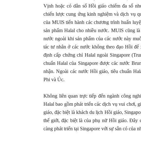
Vịnh hoặc có dân số Hồi giáo chiếm đa số như 
chiến lược cung ứng kinh nghiệm và dịch vụ quả
của MUIS tiến hành các chương trình huấn luyện 
sản phẩm Halal cho nhiều nước. MUIS cũng là 
nước ngoài khi sản phẩm của các nước này muố
tác tư nhân ở các nước không theo đạo Hồi để
định cấp chứng chỉ Halal ngoài Singapore (Tr
chuẩn Halal của Singapore được các nước Brun
nhận. Ngoài các nước Hồi giáo, tiêu chuẩn H
Phi và Úc.
Không liên quan trực tiếp đến ngành công ngh
Halal bao gồm phát triển các dịch vụ vui chơi, 
giáo, đặc biệt là khách du lịch Hồi giáo, Singap
thế giới, đặc biệt là của phụ nữ Hồi giáo. Đâ
càng phát triển tại Singapore với sự sẵn có của 