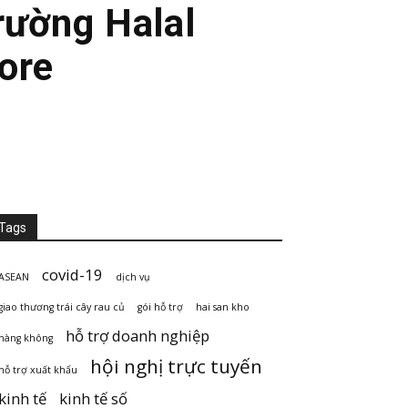
trường Halal
ore
Tags
covid-19
ASEAN
dịch vụ
giao thương trái cây rau củ
gói hỗ trợ
hai san kho
hỗ trợ doanh nghiệp
hàng không
hội nghị trực tuyến
hỗ trợ xuất khẩu
kinh tế
kinh tế số