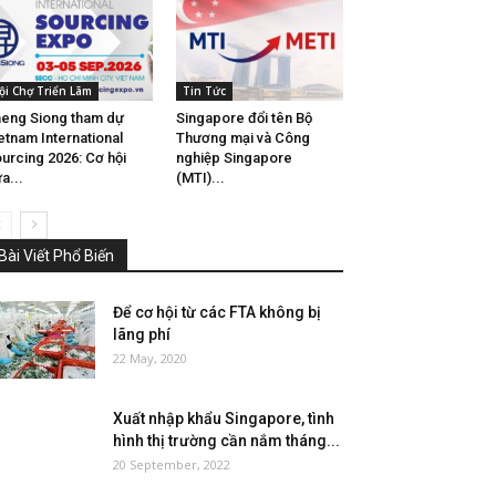
ội Chợ Triển Lãm
Tin Tức
eng Siong tham dự
Singapore đổi tên Bộ
etnam International
Thương mại và Công
urcing 2026: Cơ hội
nghiệp Singapore
a...
(MTI)...
Bài Viết Phổ Biến
Để cơ hội từ các FTA không bị
lãng phí
22 May, 2020
Xuất nhập khẩu Singapore, tình
hình thị trường cần nắm tháng...
20 September, 2022