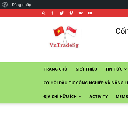
About
Đăng nhập
WordPress
Cổng
Cổn
thương
mại
và
đầu
tư
vào
TRANG CHỦ
GIỚI THIỆU
TIN TỨC
Singapore
CƠ HỘI ĐẦU TƯ CÔNG NGHIỆP VÀ NĂNG 
ĐỊA CHỈ HỮU ÍCH
ACTIVITY
MEMB