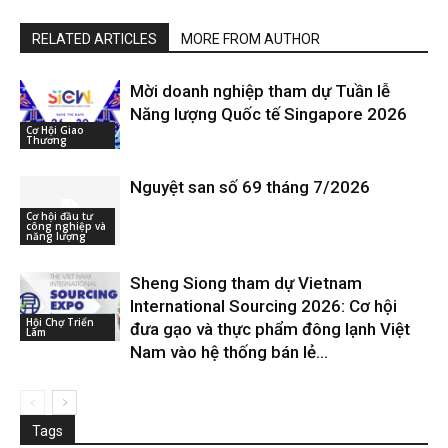
RELATED ARTICLES
MORE FROM AUTHOR
Mời doanh nghiệp tham dự Tuần lễ
Năng lượng Quốc tế Singapore 2026
Cơ Hội Giao
Thương
Nguyệt san số 69 tháng 7/2026
Cơ hội đầu tư
công nghiệp và
năng lượng
Sheng Siong tham dự Vietnam
International Sourcing 2026: Cơ hội
Hội Chợ Triển
đưa gạo và thực phẩm đông lạnh Việt
Lãm
Nam vào hệ thống bán lẻ...
Tags