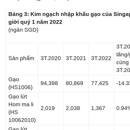
Bảng 3:
Kim ngạch nhập khẩu gạo của Singap
giới quý 1 năm 2022
(ngàn SGD)
3T.2
tăng
Sản phẩm
3T.2020
3T.2021
3T.2022
cùng
3T.2
Gạo
94,398
80,869
77,425
-14.
(HS1006)
Gạo lứt
Hom ma li
2,019
2,038
1,367
0.94
(HS
10062010)
Gạo lứt