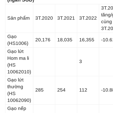
3T.2
tăng
Sản phẩm
3T.2020
3T.2021
3T.2022
cùng
3T.2
Gạo
20,176
18,035
16,355
-10.
(HS1006)
Gạo lứt
Hom ma li
3
(HS
10062010)
Gạo lứt
thường
285
254
112
-10.
(HS
10062090)
Gạo nếp