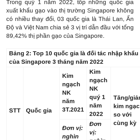
Trong quý 1 năm 2022, tốp những quốc gia
xuất khẩu gạo vào thị trường Singapore không
có nhiều thay đổi, 03 quốc gia là Thái Lan, Ấn
Độ và Việt Nam chia sẻ 3 vị trí dẫn đầu với tổng
89,42% thị phần gạo của Singapore.
Bảng 2:
Top 10 quốc gia là đối tác nhập khẩu
của Singapore 3 tháng năm 2022
Kim
Kim
ngạch
ngạch
NK
NK
quý 1
Tăng/gi
năm
năm
kim ngạ
3T.2021
STT
Quốc gia
2022
so với
cùng kỳ
Đơn
Đơn vị:
vị:
nghìn