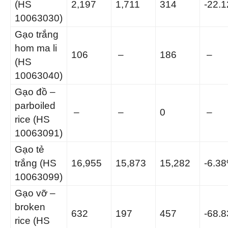
(HS
2,197
1,711
314
-22.
10063030)
Gạo trắng
hom ma li
106
–
186
–
(HS
10063040)
Gạo đồ –
parboiled
–
–
0
–
rice (HS
10063091)
Gạo tẻ
trắng (HS
16,955
15,873
15,282
-6.3
10063099)
Gạo vỡ –
broken
632
197
457
-68.
rice (HS