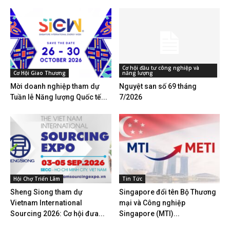
Cơ hội đầu tư công nghiệp và
Cơ Hội Giao Thương
năng lượng
Mời doanh nghiệp tham dự
Nguyệt san số 69 tháng
Tuần lễ Năng lượng Quốc tế...
7/2026
Hội Chợ Triển Lãm
Tin Tức
Sheng Siong tham dự
Singapore đổi tên Bộ Thương
Vietnam International
mại và Công nghiệp
Sourcing 2026: Cơ hội đưa...
Singapore (MTI)...