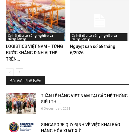
Cơ hội đầu tư công nghiệp và
Cơ hội đầu tư công nghiệp và
năng lượng
năng lượng
LOGISTICS VIỆT NAM – TỪNG
Nguyệt san số 68 tháng
BƯỚC KHẲNG ĐỊNH VỊ THẾ
6/2026
TRÊN...
Bài Viết Phổ Biến
TUẦN LỄ HÀNG VIỆT NAM TẠI CÁC HỆ THỐNG
SIÊU THỊ...
6 December, 2021
SINGAPORE QUY ĐỊNH VỀ VIỆC KHAI BÁO
HÀNG HÓA XUẤT XỨ...