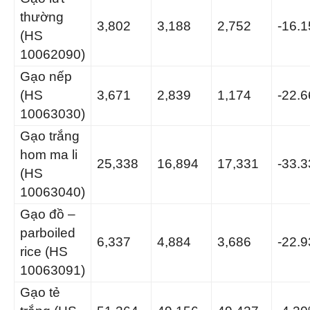
thường
3,802
3,188
2,752
-16.
(HS
10062090)
Gạo nếp
(HS
3,671
2,839
1,174
-22.
10063030)
Gạo trắng
hom ma li
25,338
16,894
17,331
-33.
(HS
10063040)
Gạo đồ –
parboiled
6,337
4,884
3,686
-22.
rice (HS
10063091)
Gạo tẻ