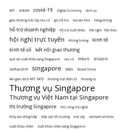
covid-19
APC
ASEAN
Digital Economy
dịch vụ
giao thương trái cây rau củ
gói hỗ trợ
hai san kho
hàng không
hỗ trợ doanh nghiệp
hỗ trợ xuất khẩu
Hội nghị - Hội thảo
hội nghị trực tuyến
kinh tế
khủng hoảng
kinh tế số
kết nối giao thương
quả vải xuất khẩu sang Singapore
rau củ
RPBA19
SFFA2019
singapore
SGPFair2019
SMEs
Straits Times
sàn giao dịch APC SATS
thương mại điện tử
thương vụ
Thương vụ Singapore
Thương vụ Việt Nam tại Singapore
thị trường Singapore
thủ công mỹ nghệ
thủy sản đóng hộp
tiếp cận thị trường
trái cây
vietnam airlines
xuất khẩu nhãn
xuất khẩu nhãn sang Singapore