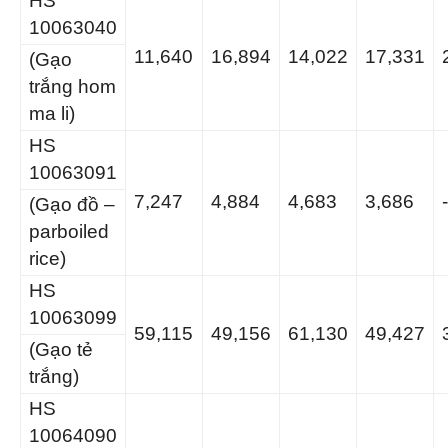
HS
10063040
11,640
16,894
14,022
17,331
(Gạo
trắng hom
ma li)
HS
10063091
7,247
4,884
4,683
3,686
(Gạo đồ –
parboiled
rice)
HS
10063099
59,115
49,156
61,130
49,427
(Gạo tẻ
trắng)
HS
10064090