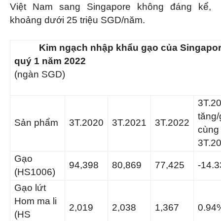
Việt Nam sang Singapore không đáng kể,
khoảng dưới 25 triệu SGD/năm.
Kim ngạch nhập khẩu gạo của Singapore
quý 1 năm 2022
(ngàn SGD)
3T.2
tăng
Sản phẩm
3T.2020
3T.2021
3T.2022
cùng
3T.2
Gạo
94,398
80,869
77,425
-14.
(HS1006)
Gạo lứt
Hom ma li
2,019
2,038
1,367
0.94
(HS