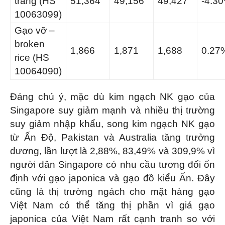
trắng (HS
51,364
49,156
49,427
-4.3
10063099)
Gạo vỡ –
broken
1,866
1,871
1,688
0.27
rice (HS
10064090)
Đáng chú ý, mặc dù kim ngạch NK gạo của
Singapore suy giảm mạnh và nhiều thị trường
suy giảm nhập khẩu, song kim ngạch NK gạo
từ Ấn Độ, Pakistan và Australia tăng trưởng
dương, lần lượt là 2,88%, 83,49% và 309,9% vì
người dân Singapore có nhu cầu tương đối ổn
định với gạo japonica và gạo đồ kiểu Ấn. Đây
cũng là thị trường ngách cho mặt hàng gạo
Việt Nam có thể tăng thị phần vì giá gạo
japonica của Việt Nam rất cạnh tranh so với