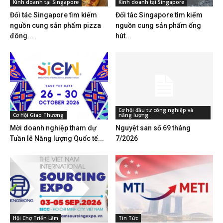
Kinh doanh tại Singapore
Kinh doanh tại Singapore
Đối tác Singapore tìm kiếm
Đối tác Singapore tìm kiếm
nguồn cung sản phẩm pizza
nguồn cung sản phẩm ống
đông...
hút...
Cơ hội đầu tư công nghiệp và
Cơ Hội Giao Thương
năng lượng
Mời doanh nghiệp tham dự
Nguyệt san số 69 tháng
Tuần lễ Năng lượng Quốc tế...
7/2026
Hội Chợ Triển Lãm
Tin Tức