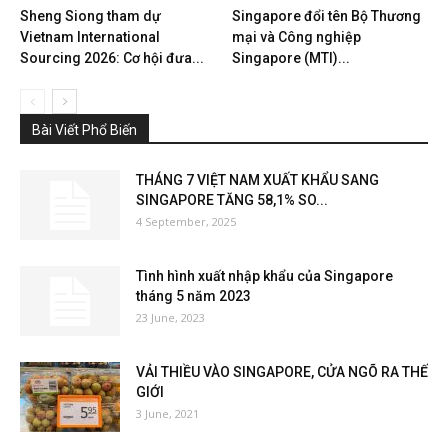
Sheng Siong tham dự
Singapore đổi tên Bộ Thương
Vietnam International
mại và Công nghiệp
Sourcing 2026: Cơ hội đưa...
Singapore (MTI)...
Bài Viết Phổ Biến
THÁNG 7 VIỆT NAM XUẤT KHẨU SANG
SINGAPORE TĂNG 58,1% SO...
4 September, 2025
Tình hình xuất nhập khẩu của Singapore
tháng 5 năm 2023
23 June, 2023
VẢI THIỀU VÀO SINGAPORE, CỬA NGÕ RA THẾ
GIỚI
3 June, 2021