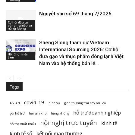
Nguyệt san số 69 tháng 7/2026
Cơ hội đầu tư
công nghiệp và
năng lượng
Sheng Siong tham dự Vietnam
International Sourcing 2026: Cơ hội
Hội Chợ Triển
đưa gạo và thực phẩm đông lạnh Việt
Lãm
Nam vào hệ thống bán lẻ...
Tags
covid-19
ASEAN
dịch vụ
giao thương trái cây rau củ
hỗ trợ doanh nghiệp
gói hỗ trợ
hai san kho
hàng không
hội nghị trực tuyến
kinh tế
hỗ trợ xuất khẩu
kinh tế số
kết nối giao thương