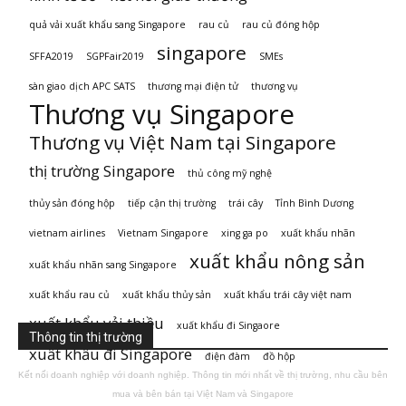
quả vải xuất khẩu sang Singapore
rau củ
rau củ đóng hộp
singapore
SFFA2019
SGPFair2019
SMEs
sàn giao dịch APC SATS
thương mại điện tử
thương vụ
Thương vụ Singapore
Thương vụ Việt Nam tại Singapore
thị trường Singapore
thủ công mỹ nghệ
thủy sản đóng hộp
tiếp cận thị trường
trái cây
Tỉnh Bình Dương
vietnam airlines
Vietnam Singapore
xing ga po
xuất khẩu nhãn
xuất khẩu nông sản
xuất khẩu nhãn sang Singapore
xuất khẩu rau củ
xuất khẩu thủy sản
xuất khẩu trái cây việt nam
xuất khẩu vải thiều
xuất khẩu đi Singaore
Thông tin thị trường
xuất khẩu đi Singapore
điện đàm
đồ hộp
Kết nối doanh nghiệp với doanh nghiệp. Thông tin mới nhất về thị trường, nhu cầu bên
mua và bên bán tại Việt Nam và Singapore