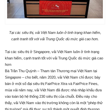
Tại các siêu thị, vải Việt Nam luôn ở tình trạng khan hiếm,
cạnh tranh tốt với vải Trung Quốc dù mức giá cao hơn.
Tại các siêu thị ở Singapore, vải Việt Nam luôn ở tình trạng
khan hiếm, cạnh tranh tốt với vải Trung Quốc dù mức giá cao
hơn
Bà Trần Thu Quỳnh – Tham tán Thương mại Việt Nam tại
Singapore – cho biết, năm 2020, vải Việt Nam chỉ được bày
bán ở một số đại siêu thị FairPrice Xtra và FairPrice Fines,
mùa vải năm nay, vải Việt Nam đã được nhà nhập khẩu đưa
vào toàn bộ hệ thống 230 siêu thị của chuỗi. Điều này cho
thấy, vải Việt Nam vào thị trường không còn là một “phép thử
thị trường” mà đã thực sự trở thành một quyết định thương