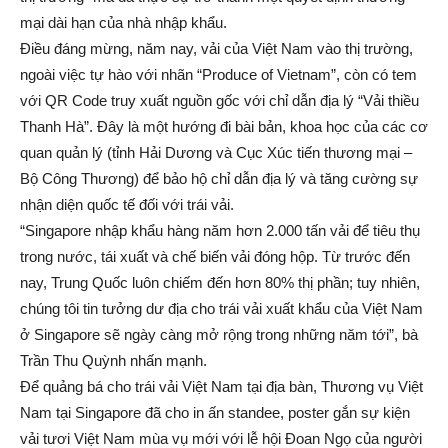
mại dài hạn của nhà nhập khẩu.
Điều đáng mừng, năm nay, vải của Việt Nam vào thị trường,
ngoài việc tự hào với nhãn “Produce of Vietnam”, còn có tem
với QR Code truy xuất nguồn gốc với chỉ dẫn địa lý “Vải thiều
Thanh Hà”. Đây là một hướng đi bài bản, khoa học của các cơ
quan quản lý (tỉnh Hải Dương và Cục Xúc tiến thương mại –
Bộ Công Thương) để bảo hộ chỉ dẫn địa lý và tăng cường sự
nhận diện quốc tế đối với trái vải.
“Singapore nhập khẩu hàng năm hơn 2.000 tấn vải để tiêu thụ
trong nước, tái xuất và chế biến vải đóng hộp. Từ trước đến
nay, Trung Quốc luôn chiếm đến hơn 80% thị phần; tuy nhiên,
chúng tôi tin tưởng dư địa cho trái vải xuất khẩu của Việt Nam
ở Singapore sẽ ngày càng mở rộng trong những năm tới”, bà
Trần Thu Quỳnh nhấn mạnh.
Để quảng bá cho trái vải Việt Nam tại địa bàn, Thương vụ Việt
Nam tại Singapore đã cho in ấn standee, poster gắn sự kiện
vải tươi Việt Nam mùa vụ mới với lễ hội Đoan Ngọ của người