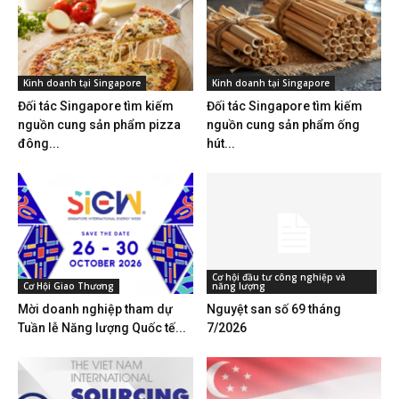
Kinh doanh tại Singapore
Kinh doanh tại Singapore
Đối tác Singapore tìm kiếm
Đối tác Singapore tìm kiếm
nguồn cung sản phẩm pizza
nguồn cung sản phẩm ống
đông...
hút...
Cơ hội đầu tư công nghiệp và
Cơ Hội Giao Thương
năng lượng
Mời doanh nghiệp tham dự
Nguyệt san số 69 tháng
Tuần lễ Năng lượng Quốc tế...
7/2026