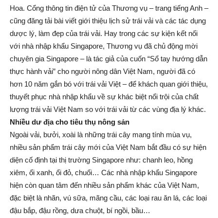
Hoa. Cổng thông tin điện tử của Thương vụ – trang tiếng Anh –
cũng đăng tải bài viết giới thiệu lịch sử trái vải và các tác dụng
dược lý, làm đẹp của trái vải. Hay trong các sự kiện kết nối
với nhà nhập khẩu Singapore, Thương vụ đã chủ động mời
chuyên gia Singapore – là tác giả của cuốn “Sổ tay hướng dẫn
thực hành vải” cho người nông dân Việt Nam, người đã có
hơn 10 năm gắn bó với trái vải Việt – để khách quan giới thiệu,
thuyết phục nhà nhập khẩu về sự khác biệt nổi trội của chất
lượng trái vải Việt Nam so với trái vải từ các vùng địa lý khác.
Nhiều dư địa cho tiêu thụ nông sản
Ngoài vải, bưởi, xoài là những trái cây mang tính mùa vụ,
nhiều sản phẩm trái cây mới của Việt Nam bắt đầu có sự hiện
diện cố định tại thị trường Singapore như: chanh leo, hồng
xiêm, ổi xanh, ổi đỏ, chuối… Các nhà nhập khẩu Singapore
hiện còn quan tâm đến nhiều sản phẩm khác của Việt Nam,
đặc biệt là nhãn, vú sữa, mãng cầu, các loại rau ăn lá, các loại
đậu bắp, đậu rồng, dưa chuột, bí ngồi, bầu…