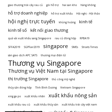
giao thương trái cây rau củ
gói hỗ trợ
hai san kho
hàng không
hỗ trợ doanh nghiệp
hỗ trợ xuất khẩu
Hội nghị - Hội thảo
hội nghị trực tuyến
kinh tế
khủng hoảng
kinh tế số
kết nối giao thương
quả vải xuất khẩu sang Singapore
rau củ đóng hộp
RPBA19
singapore
SFFA2019
SGPFair2019
SMEs
Straits Times
sàn giao dịch APC SATS
thương mại điện tử
Thương vụ Singapore
Thương vụ Việt Nam tại Singapore
thị trường Singapore
thủ công mỹ nghệ
thủy sản đóng hộp
Tỉnh Bình Dương
Vietnam Singapore
xuất khẩu nông sản
xing ga po
xuất khẩu nhãn
xuất khẩu rau củ
xuất khẩu thủy sản
xuất khẩu trái cây việt nam