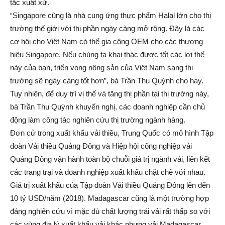
tắc xuất xứ.
“Singapore cũng là nhà cung ứng thực phẩm Halal lớn cho thị
trường thế giới với thị phần ngày càng mở rộng. Đây là các
cơ hội cho Việt Nam có thể gia công OEM cho các thương
hiệu Singapore. Nếu chúng ta khai thác được tốt các lợi thế
này của bạn, triển vọng nông sản của Việt Nam sang thị
trường sẽ ngày càng tốt hơn”, bà Trần Thu Quỳnh cho hay.
Tuy nhiên, để duy trì vị thế và tăng thị phần tại thị trường này,
bà Trần Thu Quỳnh khuyến nghị, các doanh nghiệp cần chủ
động làm công tác nghiên cứu thị trường ngành hàng.
Đơn cử trong xuất khẩu vải thiều, Trung Quốc có mô hình Tập
đoàn Vải thiều Quảng Đông và Hiệp hội công nghiệp vải
Quảng Đông vận hành toàn bộ chuỗi giá trị ngành vải, liên kết
các trang trại và doanh nghiệp xuất khẩu chặt chẽ với nhau.
Giá trị xuất khẩu của Tập đoàn Vải thiều Quảng Đông lên đến
10 tỷ USD/năm (2018). Madagascar cũng là một trường hợp
đáng nghiên cứu vì mặc dù chất lượng trái vải rất thấp so với
các vùng địa lý xuất khẩu vải khác nhưng vải Madagascar