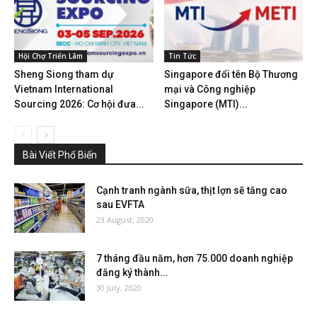
Hội Chợ Triển Lãm
Tin Tức
Sheng Siong tham dự
Singapore đổi tên Bộ Thương
Vietnam International
mại và Công nghiệp
Sourcing 2026: Cơ hội đưa...
Singapore (MTI)...
Bài Viết Phổ Biến
Cạnh tranh ngành sữa, thịt lợn sẽ tăng cao
sau EVFTA
23 August, 2020
7 tháng đầu năm, hơn 75.000 doanh nghiệp
đăng ký thành...
30 July, 2020