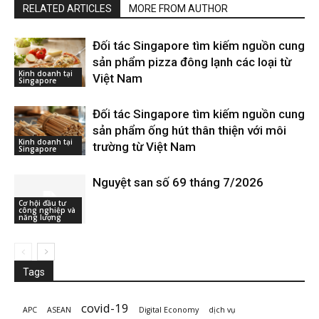
RELATED ARTICLES
MORE FROM AUTHOR
Đối tác Singapore tìm kiếm nguồn cung
sản phẩm pizza đông lạnh các loại từ
Kinh doanh tại
Việt Nam
Singapore
Đối tác Singapore tìm kiếm nguồn cung
sản phẩm ống hút thân thiện với môi
Kinh doanh tại
trường từ Việt Nam
Singapore
Nguyệt san số 69 tháng 7/2026
Cơ hội đầu tư
công nghiệp và
năng lượng
Tags
covid-19
APC
ASEAN
Digital Economy
dịch vụ