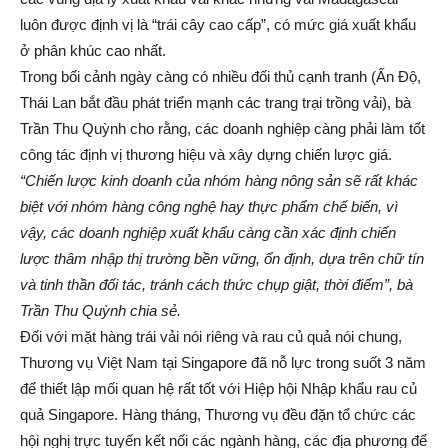
luôn được định vị là “trái cây cao cấp”, có mức giá xuất khẩu
ở phân khúc cao nhất.
Trong bối cảnh ngày càng có nhiều đối thủ cạnh tranh (Ấn Độ,
Thái Lan bắt đầu phát triển mạnh các trang trại trồng vải), bà
Trần Thu Quỳnh cho rằng, các doanh nghiệp càng phải làm tốt
công tác định vị thương hiệu và xây dựng chiến lược giá.
“Chiến lược kinh doanh của nhóm hàng nông sản sẽ rất khác
biệt với nhóm hàng công nghệ hay thực phẩm chế biến, vì
vậy, các doanh nghiệp xuất khẩu càng cần xác định chiến
lược thâm nhập thị trường bền vững, ổn định, dựa trên chữ tín
và tinh thần đối tác, tránh cách thức chụp giật, thời điểm”, bà
Trần Thu Quỳnh chia sẻ.
Đối với mặt hàng trái vải nói riêng và rau củ quả nói chung,
Thương vụ Việt Nam tại Singapore đã nỗ lực trong suốt 3 năm
để thiết lập mối quan hệ rất tốt với Hiệp hội Nhập khẩu rau củ
quả Singapore. Hàng tháng, Thương vụ đều đặn tổ chức các
hội nghị trực tuyến kết nối các ngành hàng, các địa phương để