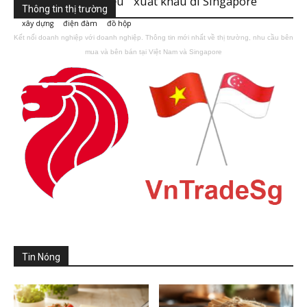
xuất khẩu vải thiều
xuất khẩu đi Singapore
Thông tin thị trường
xây dựng
điện đàm
đồ hộp
Kết nối doanh nghiệp với doanh nghiệp. Thông tin mới nhất về thị trường, nhu cầu bên
mua và bên bán tại Việt Nam và Singapore
Tin Nóng