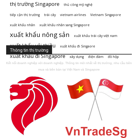
thị trường Singapore
thủ công mỹ nghệ
tiếp cận thị trường
trái cây
vietnam airlines
Vietnam Singapore
xuất khẩu nhãn
xuất khẩu nhãn sang Singapore
xuất khẩu nông sản
xuất khẩu trái cây việt nam
xuất khẩu vải thiều
xuất khẩu đi Singaore
Thông tin thị trường
xuất khẩu đi Singapore
xây dựng
điện đàm
đồ hộp
Kết nối doanh nghiệp với doanh nghiệp. Thông tin mới nhất về thị trường, nhu cầu bên
mua và bên bán tại Việt Nam và Singapore