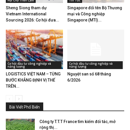
Hội Chợ Triển Lãm
Tin Tức
Sheng Siong tham dự
Singapore đổi tên Bộ Thương
Vietnam International
mại và Công nghiệp
Sourcing 2026: Cơ hội đưa...
Singapore (MTI)...
Cơ hội đầu tư công nghiệp và
Cơ hội đầu tư công nghiệp và
năng lượng
năng lượng
LOGISTICS VIỆT NAM – TỪNG
Nguyệt san số 68 tháng
BƯỚC KHẲNG ĐỊNH VỊ THẾ
6/2026
TRÊN...
Bài Viết Phổ Biến
Công ty T.T.T France tìm kiếm đối tác, mở
rộng thị...