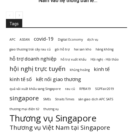
Nam vào hệ thống bán lẻ...
Tags
covid-19
APC
ASEAN
Digital Economy
dịch vụ
giao thương trái cây rau củ
gói hỗ trợ
hai san kho
hàng không
hỗ trợ doanh nghiệp
hỗ trợ xuất khẩu
Hội nghị - Hội thảo
hội nghị trực tuyến
kinh tế
khủng hoảng
kinh tế số
kết nối giao thương
quả vải xuất khẩu sang Singapore
rau củ
RPBA19
SGPFair2019
singapore
SMEs
Straits Times
sàn giao dịch APC SATS
thương mại điện tử
thương vụ
Thương vụ Singapore
Thương vụ Việt Nam tại Singapore