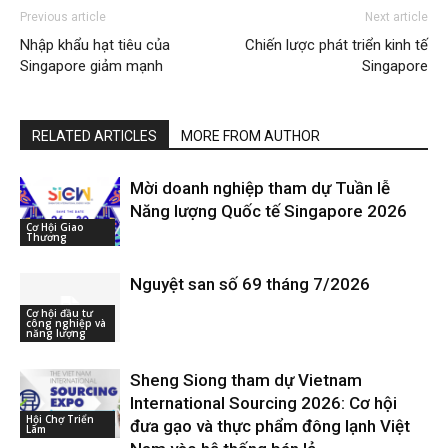
Previous article
Next article
Nhập khẩu hạt tiêu của
Chiến lược phát triển kinh tế
Singapore giảm mạnh
Singapore
RELATED ARTICLES
MORE FROM AUTHOR
Mời doanh nghiệp tham dự Tuần lễ
Năng lượng Quốc tế Singapore 2026
Cơ Hội Giao
Thương
Nguyệt san số 69 tháng 7/2026
Cơ hội đầu tư
công nghiệp và
năng lượng
Sheng Siong tham dự Vietnam
International Sourcing 2026: Cơ hội
Hội Chợ Triển
đưa gạo và thực phẩm đông lạnh Việt
Lãm