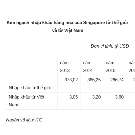
Kim ngạch nhập khẩu hàng hóa của Singapore từ thế giới
và từ Việt Nam
Đơn vị tính: tỷ USD
năm
năm
năm
nă
2013
2014
2015
20
373,02
366,25
296,74
Nhập khẩu từ thế giới
Nhập khẩu từ Việt
3,06
3,20
3,60
Nam
Nguồn số liệu: ITC