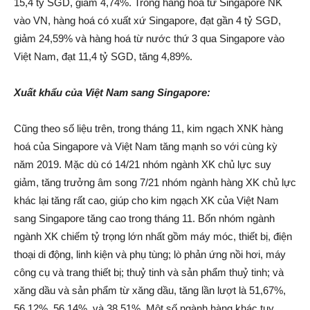
15,4 tỷ SGD, giảm 4,74%. Trong hàng hoá từ Singapore NK
vào VN, hàng hoá có xuất xứ Singapore, đạt gần 4 tỷ SGD,
giảm 24,59% và hàng hoá từ nước thứ 3 qua Singapore vào
Việt Nam, đạt 11,4 tỷ SGD, tăng 4,89%.
Xuất khẩu của Việt Nam sang Singapore:
Cũng theo số liệu trên, trong tháng 11, kim ngạch XNK hàng
hoá của Singapore và Việt Nam tăng mạnh so với cùng kỳ
năm 2019. Mặc dù có 14/21 nhóm ngành XK chủ lực suy
giảm, tăng trưởng âm song 7/21 nhóm ngành hàng XK chủ lực
khác lại tăng rất cao, giúp cho kim ngạch XK của Việt Nam
sang Singapore tăng cao trong tháng 11. Bốn nhóm ngành
ngành XK chiếm tỷ trọng lớn nhất gồm máy móc, thiết bị, điện
thoại di động, linh kiện và phụ tùng; lò phản ứng nồi hơi, máy
công cụ và trang thiết bị; thuỷ tinh và sản phẩm thuỷ tinh; và
xăng dầu và sản phẩm từ xăng dầu, tăng lần lượt là 51,67%,
56,12%, 56,14%, và 38,51%. Một số ngành hàng khác tuy