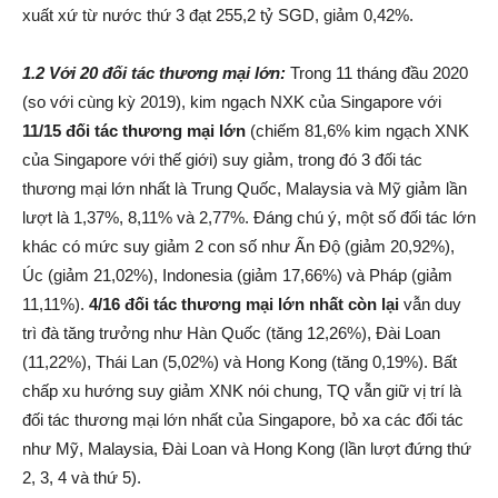
xuất xứ từ nước thứ 3 đạt 255,2 tỷ SGD, giảm 0,42%.
1.2 Với 20 đối tác thương mại lớn:
Trong 11 tháng đầu 2020
(so với cùng kỳ 2019), kim ngạch NXK của Singapore với
11/15 đối tác thương mại lớn
(chiếm 81,6% kim ngạch XNK
của Singapore với thế giới) suy giảm, trong đó 3 đối tác
thương mại lớn nhất là Trung Quốc, Malaysia và Mỹ giảm lần
lượt là 1,37%, 8,11% và 2,77%. Đáng chú ý, một số đối tác lớn
khác có mức suy giảm 2 con số như Ấn Độ (giảm 20,92%),
Úc (giảm 21,02%), Indonesia (giảm 17,66%) và Pháp (giảm
11,11%).
4/16 đối tác thương mại lớn nhất còn lại
vẫn duy
trì đà tăng trưởng như Hàn Quốc (tăng 12,26%), Đài Loan
(11,22%), Thái Lan (5,02%) và Hong Kong (tăng 0,19%). Bất
chấp xu hướng suy giảm XNK nói chung, TQ vẫn giữ vị trí là
đối tác thương mại lớn nhất của Singapore, bỏ xa các đối tác
như Mỹ, Malaysia, Đài Loan và Hong Kong (lần lượt đứng thứ
2, 3, 4 và thứ 5).