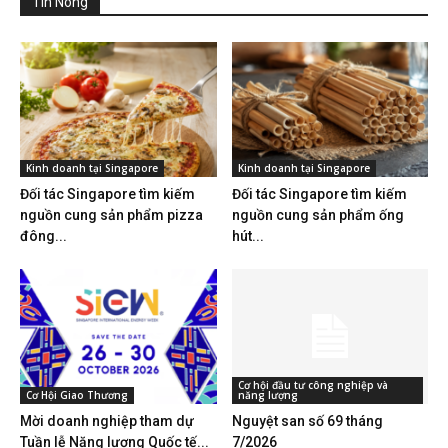
Tin Nóng
Kinh doanh tại Singapore
Kinh doanh tại Singapore
Đối tác Singapore tìm kiếm
Đối tác Singapore tìm kiếm
nguồn cung sản phẩm pizza
nguồn cung sản phẩm ống
đông...
hút...
Cơ hội đầu tư công nghiệp và
Cơ Hội Giao Thương
năng lượng
Mời doanh nghiệp tham dự
Nguyệt san số 69 tháng
Tuần lễ Năng lượng Quốc tế...
7/2026