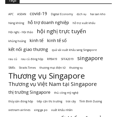
Tags
covid-19
APC
ASEAN
Digital Economy
dịch vụ
hai san kho
hỗ trợ doanh nghiệp
hàng không
hỗ trợ xuất khẩu
hội nghị trực tuyến
Hội nghị - Hội thảo
kinh tế
kinh tế số
khủng hoảng
kết nối giao thương
quả vải xuất khẩu sang Singapore
singapore
rau củ
rau củ đóng hộp
RPBA19
SFFA2019
SMEs
Straits Times
thương mại điện tử
thương vụ
Thương vụ Singapore
Thương vụ Việt Nam tại Singapore
thị trường Singapore
thủ công mỹ nghệ
thủy sản đóng hộp
tiếp cận thị trường
trái cây
Tỉnh Bình Dương
vietnam airlines
xing ga po
xuất khẩu nhãn