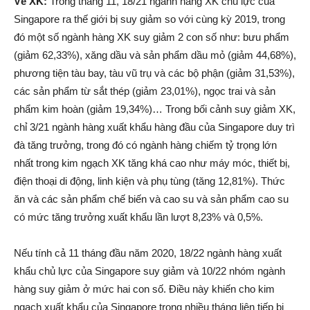
Về XK:
Trong tháng 11, 18/21 ngành hàng XK chủ lực của
Singapore ra thế giới bị suy giảm so với cùng kỳ 2019, trong
đó một số ngành hàng XK suy giảm 2 con số như: bưu phẩm
(giảm 62,33%), xăng dầu và sản phẩm dầu mỏ (giảm 44,68%),
phương tiện tàu bay, tàu vũ trụ và các bộ phận (giảm 31,53%),
các sản phẩm từ sắt thép (giảm 23,01%), ngọc trai và sản
phẩm kim hoàn (giảm 19,34%)… Trong bối cảnh suy giảm XK,
chỉ 3/21 ngành hàng xuất khẩu hàng đầu của Singapore duy trì
đà tăng trưởng, trong đó có ngành hàng chiếm tỷ trọng lớn
nhất trong kim ngạch XK tăng khá cao như máy móc, thiết bị,
điện thoại di động, linh kiện và phụ tùng (tăng 12,81%). Thức
ăn và các sản phẩm chế biến và cao su và sản phẩm cao su
có mức tăng trưởng xuất khẩu lần lượt 8,23% và 0,5%.
Nếu tính cả 11 tháng đầu năm 2020, 18/22 ngành hàng xuất
khẩu chủ lực của Singapore suy giảm và 10/22 nhóm ngành
hàng suy giảm ở mức hai con số. Điều này khiến cho kim
ngạch xuất khẩu của Singapore trong nhiều tháng liên tiếp bị