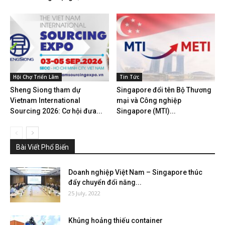
Hội Chợ Triển Lãm
Tin Tức
Sheng Siong tham dự
Singapore đổi tên Bộ Thương
Vietnam International
mại và Công nghiệp
Sourcing 2026: Cơ hội đưa...
Singapore (MTI)...
Bài Viết Phổ Biến
Doanh nghiệp Việt Nam – Singapore thúc
đẩy chuyển đổi năng...
25 July, 2022
Khủng hoảng thiếu container