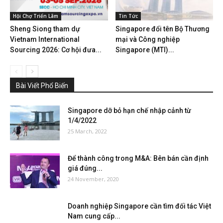
Hội Chợ Triển Lãm
Tin Tức
Sheng Siong tham dự
Singapore đổi tên Bộ Thương
Vietnam International
mại và Công nghiệp
Sourcing 2026: Cơ hội đưa...
Singapore (MTI)...
Bài Viết Phổ Biến
Singapore dỡ bỏ hạn chế nhập cảnh từ
1/4/2022
25 March, 2022
Để thành công trong M&A: Bên bán cần định
giá đúng...
24 November, 2020
Doanh nghiệp Singapore cần tìm đối tác Việt
Nam cung cấp...