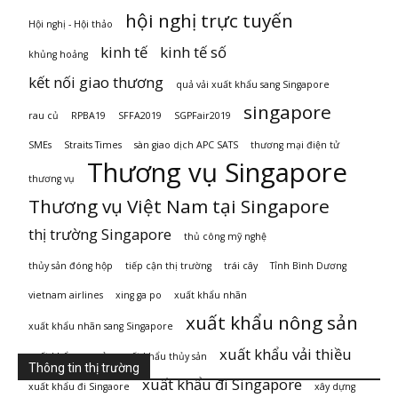
hội nghị trực tuyến
Hội nghị - Hội thảo
kinh tế
kinh tế số
khủng hoảng
kết nối giao thương
quả vải xuất khẩu sang Singapore
singapore
rau củ
RPBA19
SFFA2019
SGPFair2019
SMEs
Straits Times
sàn giao dịch APC SATS
thương mại điện tử
Thương vụ Singapore
thương vụ
Thương vụ Việt Nam tại Singapore
thị trường Singapore
thủ công mỹ nghệ
thủy sản đóng hộp
tiếp cận thị trường
trái cây
Tỉnh Bình Dương
vietnam airlines
xing ga po
xuất khẩu nhãn
xuất khẩu nông sản
xuất khẩu nhãn sang Singapore
xuất khẩu vải thiều
xuất khẩu rau củ
xuất khẩu thủy sản
Thông tin thị trường
xuất khẩu đi Singapore
xuất khẩu đi Singaore
xây dựng