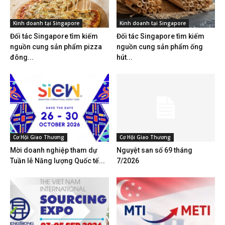
Kinh doanh tại Singapore
Kinh doanh tại Singapore
Đối tác Singapore tìm kiếm
Đối tác Singapore tìm kiếm
nguồn cung sản phẩm pizza
nguồn cung sản phẩm ống
đông...
hút...
Cơ Hội Giao Thương
Cơ Hội Giao Thương
Mời doanh nghiệp tham dự
Nguyệt san số 69 tháng
Tuần lễ Năng lượng Quốc tế...
7/2026