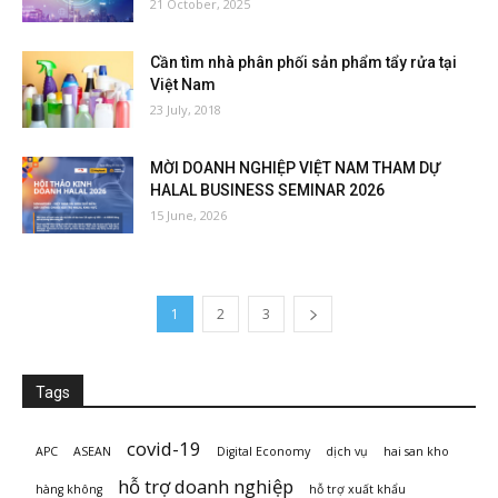
21 October, 2025
Cần tìm nhà phân phối sản phẩm tẩy rửa tại
Việt Nam
23 July, 2018
MỜI DOANH NGHIỆP VIỆT NAM THAM DỰ
HALAL BUSINESS SEMINAR 2026
15 June, 2026
1
2
3
Tags
covid-19
APC
ASEAN
Digital Economy
dịch vụ
hai san kho
hỗ trợ doanh nghiệp
hàng không
hỗ trợ xuất khẩu