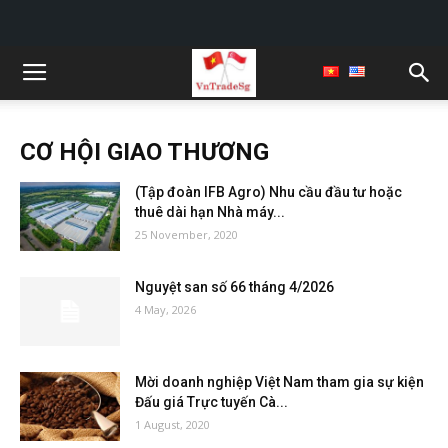
CƠ HỘI GIAO THƯƠNG
(Tập đoàn IFB Agro) Nhu cầu đầu tư hoặc
thuê dài hạn Nhà máy...
25 November, 2020
Nguyệt san số 66 tháng 4/2026
4 May, 2026
Mời doanh nghiệp Việt Nam tham gia sự kiện
Đấu giá Trực tuyến Cà...
1 August, 2020