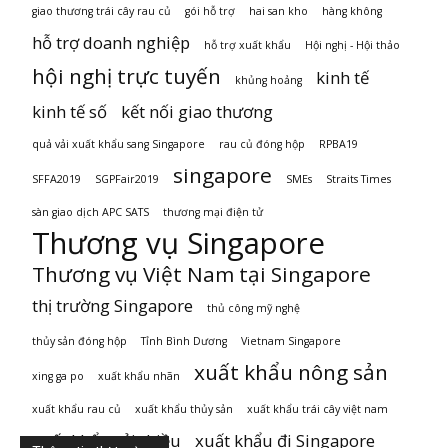
giao thương trái cây rau củ
gói hỗ trợ
hai san kho
hàng không
hỗ trợ doanh nghiệp
hỗ trợ xuất khẩu
Hội nghị - Hội thảo
hội nghị trực tuyến
kinh tế
khủng hoảng
kinh tế số
kết nối giao thương
quả vải xuất khẩu sang Singapore
rau củ đóng hộp
RPBA19
singapore
SFFA2019
SGPFair2019
SMEs
Straits Times
sàn giao dịch APC SATS
thương mại điện tử
Thương vụ Singapore
Thương vụ Việt Nam tại Singapore
thị trường Singapore
thủ công mỹ nghệ
thủy sản đóng hộp
Tỉnh Bình Dương
Vietnam Singapore
xuất khẩu nông sản
xing ga po
xuất khẩu nhãn
xuất khẩu rau củ
xuất khẩu thủy sản
xuất khẩu trái cây việt nam
xuất khẩu vải thiều
xuất khẩu đi Singapore