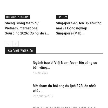
Hội Chợ Triển Lãm
Tin Tức
Sheng Siong tham dự
Singapore đổi tên Bộ Thương
Vietnam International
mại và Công nghiệp
Sourcing 2026: Cơ hội đưa...
Singapore (MTI)...
Bài Viết Phổ Biến
Ngành bao bì Việt Nam: Vươn lên bằng sự
bền vững...
4 June, 2026
Mời tham dự hội chợ du lịch B2B lớn nhất
châu...
29 January, 2019