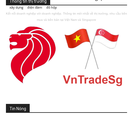
Thông tin thị trường
xây dựng
điện đàm
đồ hộp
Kết nối doanh nghiệp với doanh nghiệp. Thông tin mới nhất về thị trường, nhu cầu bên
mua và bên bán tại Việt Nam và Singapore
Tin Nóng