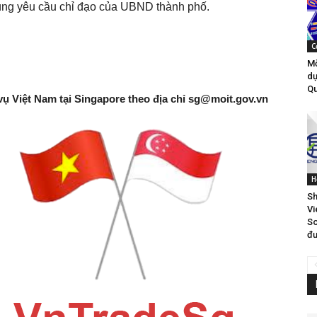
đúng yêu cầu chỉ đạo của UBND thành phố.
C
Mờ
dự
Qu
vụ Việt Nam tại Singapore theo địa chỉ
sg@moit.gov.vn
H
Sh
Vi
So
đư