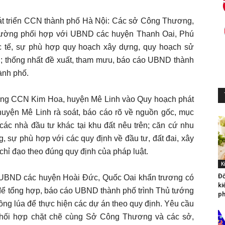
át triển CCN thành phố Hà Nội: Các sở Công Thương,
trường phối hợp với UBND các huyện Thanh Oai, Phú
ực tế, sự phù hợp quy hoạch xây dựng, quy hoạch sử
an; thống nhất đề xuất, tham mưu, báo cáo UBND thành
ành phố.
ung CCN Kim Hoa, huyện Mê Linh vào Quy hoạch phát
uyện Mê Linh rà soát, báo cáo rõ về nguồn gốc, mục
các nhà đầu tư khác tại khu đất nêu trên; căn cứ nhu
g, sự phù hợp với các quy định về đầu tư, đất đai, xây
hỉ đạo theo đúng quy định của pháp luật.
K
Đố
UBND các huyện Hoài Đức, Quốc Oai khẩn trương có
ki
để tổng hợp, báo cáo UBND thành phố trình Thủ tướng
ph
ồng lúa để thực hiện các dự án theo quy định. Yêu cầu
phối hợp chặt chẽ cùng Sở Công Thương và các sở,