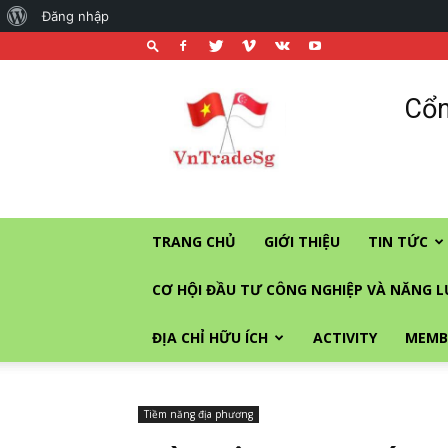
About
Đăng nhập
WordPress
Cổng
Cổn
thương
mại
và
đầu
tư
vào
TRANG CHỦ
GIỚI THIỆU
TIN TỨC
Singapore
CƠ HỘI ĐẦU TƯ CÔNG NGHIỆP VÀ NĂNG 
ĐỊA CHỈ HỮU ÍCH
ACTIVITY
MEMB
Tiềm năng địa phương