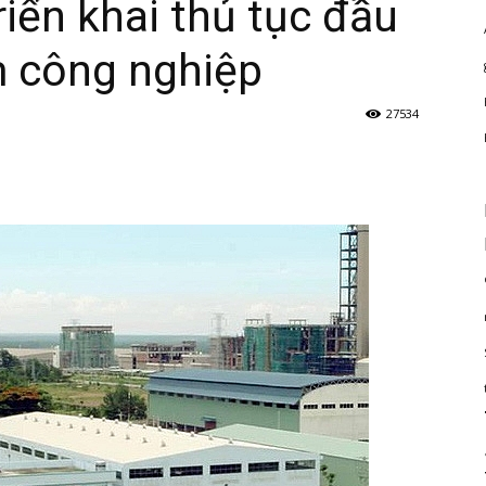
riển khai thủ tục đầu
m công nghiệp
27534