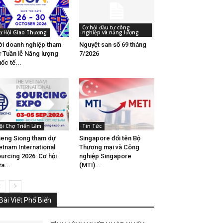
Cơ hội đầu tư công
ơ Hội Giao Thương
nghiệp và năng lượng
i doanh nghiệp tham
Nguyệt san số 69 tháng
 Tuần lễ Năng lượng
7/2026
ốc tế...
ội Chợ Triển Lãm
Tin Tức
eng Siong tham dự
Singapore đổi tên Bộ
etnam International
Thương mại và Công
urcing 2026: Cơ hội
nghiệp Singapore
a...
(MTI)...
Bài Viết Phổ Biến