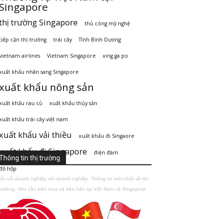
Singapore
thị trường Singapore
thủ công mỹ nghệ
tiếp cận thị trường
trái cây
Tỉnh Bình Dương
vietnam airlines
Vietnam Singapore
xing ga po
xuất khẩu nhãn sang Singapore
xuất khẩu nông sản
xuất khẩu rau củ
xuất khẩu thủy sản
xuất khẩu trái cây việt nam
xuất khẩu vải thiều
xuất khẩu đi Singaore
xuất khẩu đi Singapore
điện đàm
Thông tin thị trường
đồ hộp
ết nối doanh nghiệp với doanh nghiệp. Thông tin mới nhất về thị
trường, nhu cầu bên mua và bên bán tại Việt Nam và Singapore