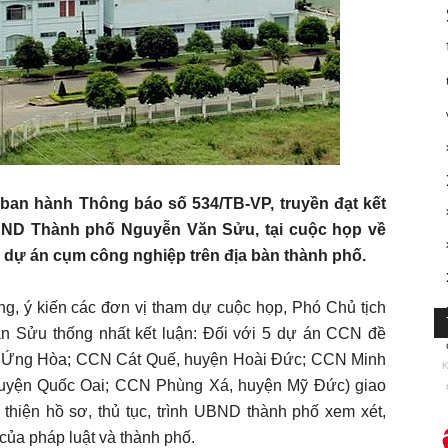
an hành Thông báo số 534/TB-VP, truyền đạt kết
BND Thành phố Nguyễn Văn Sửu, tại cuộc họp về
ác dự án cụm công nghiệp trên địa bàn thành phố.
, ý kiến các đơn vị tham dự cuộc họp, Phó Chủ tịch
 Sửu thống nhất kết luận: Đối với 5 dự án CCN đề
n Ứng Hòa; CCN Cát Quế, huyện Hoài Đức; CCN Minh
K
huyện Quốc Oai; CCN Phùng Xá, huyện Mỹ Đức) giao
hiện hồ sơ, thủ tục, trình UBND thành phố xem xét,
của pháp luật và thành phố.