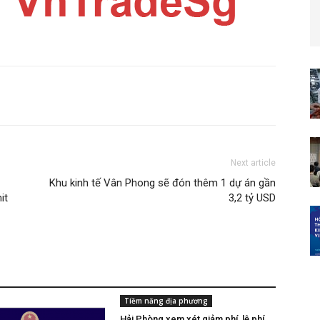
Next article
Khu kinh tế Vân Phong sẽ đón thêm 1 dự án gần
it
3,2 tỷ USD
Tiềm năng địa phương
Hải Phòng xem xét giảm phí, lệ phí