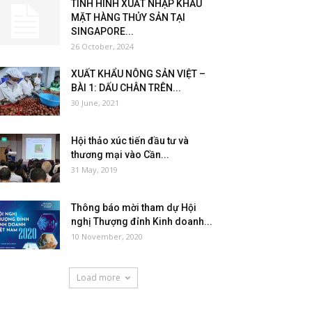
TÌNH HÌNH XUẤT NHẬP KHẨU
MẶT HÀNG THỦY SẢN TẠI
SINGAPORE...
26 October, 2024
XUẤT KHẨU NÔNG SẢN VIỆT –
BÀI 1: DẤU CHÂN TRÊN...
30 June, 2021
Hội thảo xúc tiến đầu tư và
thương mại vào Cần...
31 May, 2019
Thông báo mời tham dự Hội
nghị Thượng đỉnh Kinh doanh...
10 November, 2020
Load more