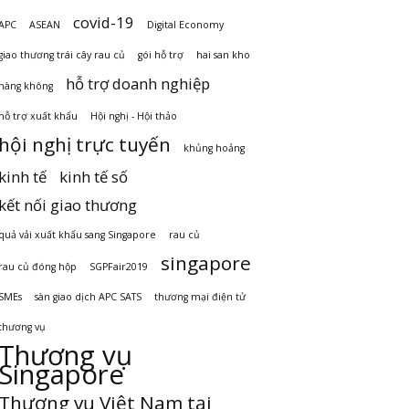
covid-19
APC
ASEAN
Digital Economy
giao thương trái cây rau củ
gói hỗ trợ
hai san kho
hỗ trợ doanh nghiệp
hàng không
hỗ trợ xuất khẩu
Hội nghị - Hội thảo
hội nghị trực tuyến
khủng hoảng
kinh tế
kinh tế số
kết nối giao thương
quả vải xuất khẩu sang Singapore
rau củ
singapore
rau củ đóng hộp
SGPFair2019
SMEs
sàn giao dịch APC SATS
thương mại điện tử
thương vụ
Thương vụ
Singapore
Thương vụ Việt Nam tại