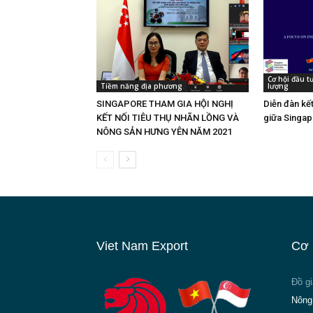
Cơ hội đầu 
Tiềm năng địa phương
lượng
SINGAPORE THAM GIA HỘI NGHỊ
Diễn đàn kế
KẾT NỐI TIÊU THỤ NHÃN LỒNG VÀ
giữa Singap
NÔNG SẢN HƯNG YÊN NĂM 2021
Viet Nam Export
Cơ 
Đồ g
Nông