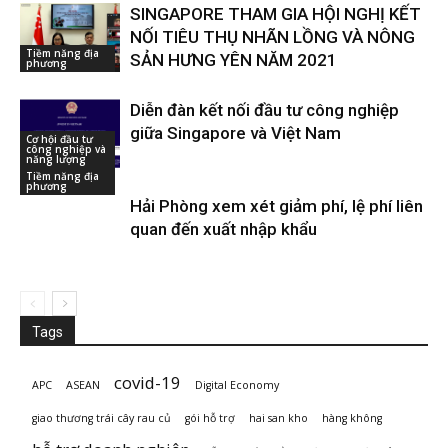
SINGAPORE THAM GIA HỘI NGHỊ KẾT
NỐI TIÊU THỤ NHÃN LỒNG VÀ NÔNG
Tiềm năng địa
SẢN HƯNG YÊN NĂM 2021
phương
Diễn đàn kết nối đầu tư công nghiệp
giữa Singapore và Việt Nam
Cơ hội đầu tư
công nghiệp và
năng lượng
Tiềm năng địa
phương
Hải Phòng xem xét giảm phí, lệ phí liên
quan đến xuất nhập khẩu
Tags
covid-19
APC
ASEAN
Digital Economy
giao thương trái cây rau củ
gói hỗ trợ
hai san kho
hàng không