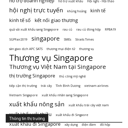
hỗ trợ doanh nghiệp
hỗ trợ xuất khẩu
Hội nghị - Hội thảo
hội nghị trực tuyến
kinh tế
khủng hoảng
kinh tế số
kết nối giao thương
quả vải xuất khẩu sang Singapore
rau củ
rau củ đóng hộp
RPBA19
singapore
SGPFair2019
SMEs
Straits Times
sàn giao dịch APC SATS
thương mại điện tử
thương vụ
Thương vụ Singapore
Thương vụ Việt Nam tại Singapore
thị trường Singapore
thủ công mỹ nghệ
tiếp cận thị trường
trái cây
Tỉnh Bình Dương
vietnam airlines
Vietnam Singapore
xuất khẩu nhãn sang Singapore
xuất khẩu nông sản
xuất khẩu trái cây việt nam
xuất khẩu vải thiều
xuất khẩu đi Singaore
Thông tin thị trường
xuất khẩu đi Singapore
xây dựng
điện đàm
đồ hộp