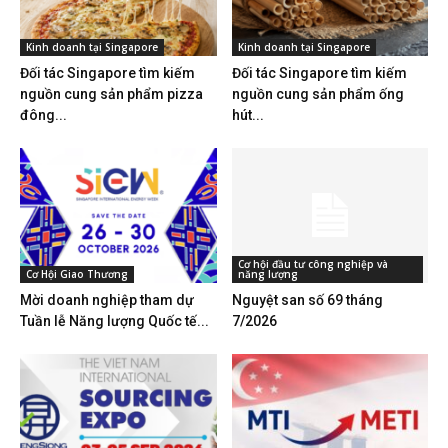
Kinh doanh tại Singapore
Kinh doanh tại Singapore
Đối tác Singapore tìm kiếm
Đối tác Singapore tìm kiếm
nguồn cung sản phẩm pizza
nguồn cung sản phẩm ống
đông...
hút...
Cơ hội đầu tư công nghiệp và
Cơ Hội Giao Thương
năng lượng
Mời doanh nghiệp tham dự
Nguyệt san số 69 tháng
Tuần lễ Năng lượng Quốc tế...
7/2026