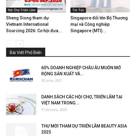
Hội Chợ Triển Lãm
Tin Tức
Sheng Siong tham dự
Singapore đổi tên Bộ Thương
Vietnam International
mại và Công nghiệp
Sourcing 2026: Cơ hội đưa...
Singapore (MTI)...
Bài Viết Phổ Biến
60% DOANH NGHIỆP CHÂU ÂU MUỐN MỞ
RỘNG SẢN XUẤT VÀ...
30 June, 2021
DANH SÁCH CÁC HỘI CHỢ, TRIỂN LÃM TẠI
VIỆT NAM TRONG...
31 January, 2023
THƯ MỜI THAM DỰ TRIỂN LÃM BEAUTY ASIA
2025