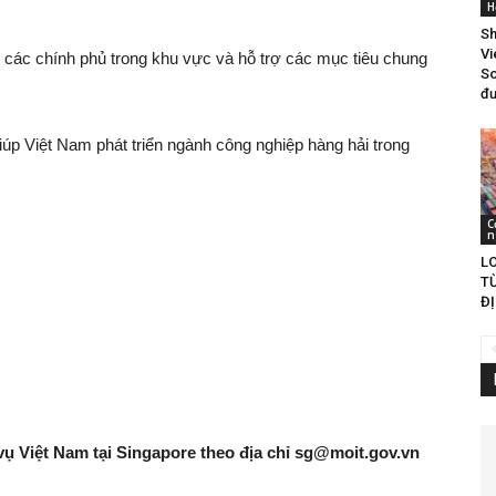
H
Sh
Vi
 các chính phủ trong khu vực và hỗ trợ các mục tiêu chung
So
đư
úp Việt Nam phát triển ngành công nghiệp hàng hải trong
C
n
LO
T
ĐỊ
vụ Việt Nam tại Singapore theo địa chỉ
sg@moit.gov.vn