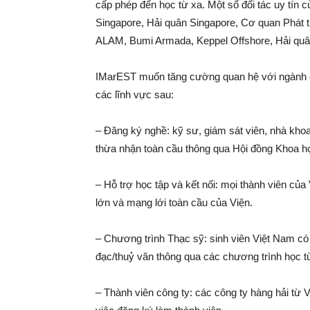
cấp phép đến học từ xa. Một số đối tác uy tín
Singapore, Hải quân Singapore, Cơ quan Phát 
ALAM, Bumi Armada, Keppel Offshore, Hải quân 
IMarEST muốn tăng cường quan hệ với ngành cô
các lĩnh vực sau:
– Đăng ký nghề: kỹ sư, giám sát viên, nhà kh
thừa nhận toàn cầu thông qua Hội đồng Khoa h
– Hỗ trợ học tập và kết nối: mọi thành viên của 
lớn và mạng lới toàn cầu của Viện.
– Chương trình Thạc sỹ: sinh viên Việt Nam c
đạc/thuỷ văn thông qua các chương trình học t
– Thành viên công ty: các công ty hàng hải từ 