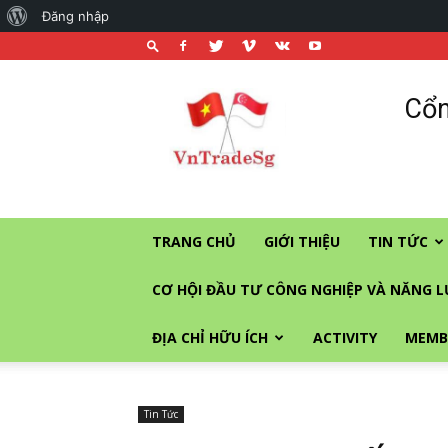
About
Đăng nhập
WordPress
Cổng
Cổn
thương
mại
và
đầu
tư
vào
TRANG CHỦ
GIỚI THIỆU
TIN TỨC
Singapore
CƠ HỘI ĐẦU TƯ CÔNG NGHIỆP VÀ NĂNG 
ĐỊA CHỈ HỮU ÍCH
ACTIVITY
MEMB
Tin Tức