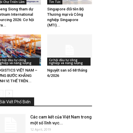
ội Chợ Triển Lãm
Tin Tức
eng Siong tham dự
Singapore đổi tên Bộ
etnam International
Thương mại và Công
urcing 2026: Cơ hội
nghiệp Singapore
a...
(MTI)...
ơ hội đầu tư công
Cơ hội đầu tư công
ghiệp và năng lượng
nghiệp và năng lượng
GISTICS VIỆT NAM –
Nguyệt san số 68 tháng
ỪNG BƯỚC KHẲNG
6/2026
NH VỊ THẾ TRÊN...
Bài Viết Phổ Biến
Các cam kết của Việt Nam trong
một số lĩnh vực...
12 April, 2019