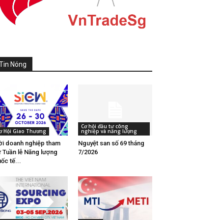
Tin Nóng
Cơ hội đầu tư công
ơ Hội Giao Thương
nghiệp và năng lượng
i doanh nghiệp tham
Nguyệt san số 69 tháng
 Tuần lễ Năng lượng
7/2026
ốc tế...