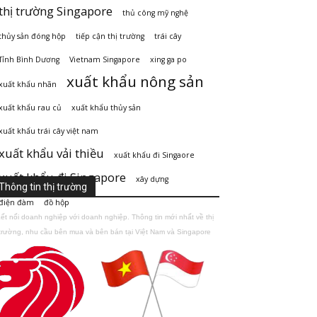
thị trường Singapore
thủ công mỹ nghệ
thủy sản đóng hộp
tiếp cận thị trường
trái cây
Tỉnh Bình Dương
Vietnam Singapore
xing ga po
xuất khẩu nông sản
xuất khẩu nhãn
xuất khẩu rau củ
xuất khẩu thủy sản
xuất khẩu trái cây việt nam
xuất khẩu vải thiều
xuất khẩu đi Singaore
xuất khẩu đi Singapore
xây dựng
Thông tin thị trường
điện đàm
đồ hộp
ết nối doanh nghiệp với doanh nghiệp. Thông tin mới nhất về thị
trường, nhu cầu bên mua và bên bán tại Việt Nam và Singapore