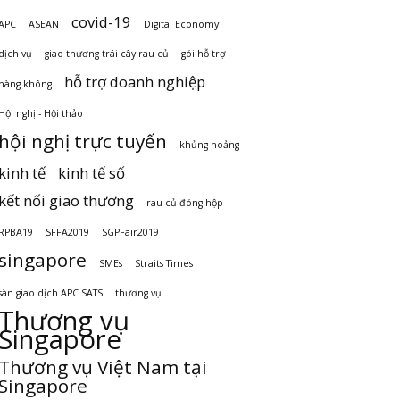
covid-19
APC
ASEAN
Digital Economy
dịch vụ
giao thương trái cây rau củ
gói hỗ trợ
hỗ trợ doanh nghiệp
hàng không
Hội nghị - Hội thảo
hội nghị trực tuyến
khủng hoảng
kinh tế
kinh tế số
kết nối giao thương
rau củ đóng hộp
RPBA19
SFFA2019
SGPFair2019
singapore
SMEs
Straits Times
sàn giao dịch APC SATS
thương vụ
Thương vụ
Singapore
Thương vụ Việt Nam tại
Singapore