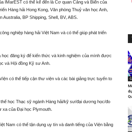
 của IMarEST có thể kể đến là Cơ quan Cảng và Biển của
triển Hàng hải Hong Kong, Văn phòng Thuỷ văn học Anh,
Australia, BP Shipping, Shell, BV, ABS.
ng nghiệp hàng hải Việt Nam và có thể giúp phát triển
oa học đăng ký để kiến thức và kinh nghiệm của mình được
ọc và Hội đồng Kỹ sư Anh.
Viện có thể tiếp cận thư viện và các bài giảng trực tuyến to
C
Mờ
dự
Qu
ó thể học Thạc sỹ ngành Hàng hải/kỹ sư/đại dương học/đo
ừ xa của Đại học Plymouth.
Việt Nam có thể tận dụng uy tín và danh tiếng của Viện bằng