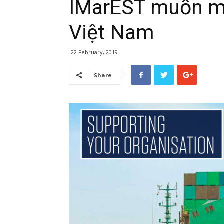
IMarEST muốn mở
Việt Nam
22 February, 2019
Share