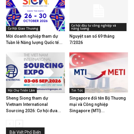
Cơ hội đầu tư công nghiệp và
Cơ Hội Giao Thương
năng lượng
Mời doanh nghiệp tham dự
Nguyệt san số 69 tháng
Tuần lễ Năng lượng Quốc tế...
7/2026
Hội Chợ Triển Lãm
Tin Tức
Sheng Siong tham dự
Singapore đổi tên Bộ Thương
Vietnam International
mại và Công nghiệp
Sourcing 2026: Cơ hội đưa...
Singapore (MTI)...
Bài Viết Phổ Biến