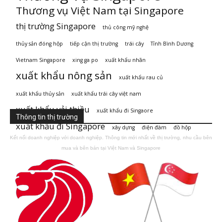
Thương vụ Việt Nam tại Singapore
thị trường Singapore
thủ công mỹ nghệ
thủy sản đóng hộp
tiếp cận thị trường
trái cây
Tỉnh Bình Dương
Vietnam Singapore
xing ga po
xuất khẩu nhãn
xuất khẩu nông sản
xuất khẩu rau củ
xuất khẩu thủy sản
xuất khẩu trái cây việt nam
xuất khẩu vải thiều
xuất khẩu đi Singaore
Thông tin thị trường
xuất khẩu đi Singapore
xây dựng
điện đàm
đồ hộp
Kết nối doanh nghiệp với doanh nghiệp. Thông tin mới nhất về thị trường, nhu cầu bên
mua và bên bán tại Việt Nam và Singapore