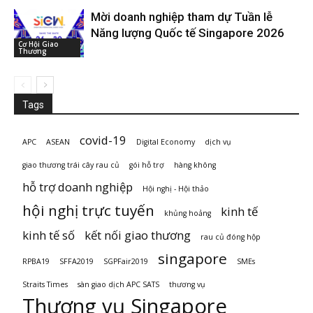
Mời doanh nghiệp tham dự Tuần lễ
Năng lượng Quốc tế Singapore 2026
Cơ Hội Giao
Thương
Tags
covid-19
APC
ASEAN
Digital Economy
dịch vụ
giao thương trái cây rau củ
gói hỗ trợ
hàng không
hỗ trợ doanh nghiệp
Hội nghị - Hội thảo
hội nghị trực tuyến
kinh tế
khủng hoảng
kinh tế số
kết nối giao thương
rau củ đóng hộp
singapore
RPBA19
SFFA2019
SGPFair2019
SMEs
Straits Times
sàn giao dịch APC SATS
thương vụ
Thương vụ Singapore