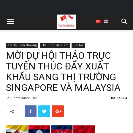
Cơ Hội Giao Thương
Hội Chợ Triển Lãm
Tin Tức
MỜI DỰ HỘI THẢO TRỰC
TUYẾN THÚC ĐẨY XUẤT
KHẨU SANG THỊ TRƯỜNG
SINGAPORE VÀ MALAYSIA
20 September, 2021
220304