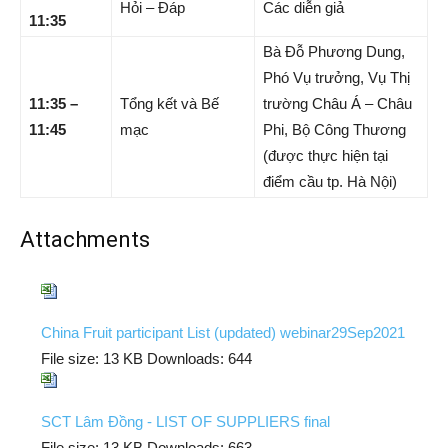
Hỏi – Đáp
Các diễn giả
11:35
Bà Đỗ Phương Dung,
Phó Vụ trưởng, Vụ Thị
11:35 –
Tổng kết và Bế
trường Châu Á – Châu
11:45
mạc
Phi, Bộ Công Thương
(được thực hiện tại
điểm cầu tp. Hà Nội)
Attachments
China Fruit participant List (updated) webinar29Sep2021
File size:
13 KB
Downloads:
644
SCT Lâm Đồng - LIST OF SUPPLIERS final
File size:
13 KB
Downloads:
663