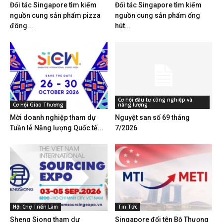
Đối tác Singapore tìm kiếm
Đối tác Singapore tìm kiếm
nguồn cung sản phẩm pizza
nguồn cung sản phẩm ống
đông...
hút...
Cơ hội đầu tư công nghiệp và
Cơ Hội Giao Thương
năng lượng
Mời doanh nghiệp tham dự
Nguyệt san số 69 tháng
Tuần lễ Năng lượng Quốc tế...
7/2026
Hội Chợ Triển Lãm
Tin Tức
Sheng Siong tham dự
Singapore đổi tên Bộ Thương