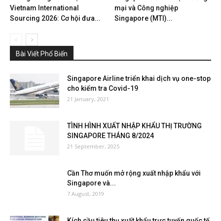
Vietnam International
mại và Công nghiệp
Sourcing 2026: Cơ hội đưa...
Singapore (MTI)...
Bài Viết Phổ Biến
Singapore Airline triển khai dịch vụ one-stop
cho kiểm tra Covid-19
21 January, 2021
TÌNH HÌNH XUẤT NHẬP KHẨU THỊ TRƯỜNG
SINGAPORE THÁNG 8/2024
21 September, 2025
Cần Thơ muốn mở rộng xuất nhập khẩu với
Singapore và...
7 August, 2019
Kích cầu tiêu thụ xuất khẩu trực tuyến quốc tế