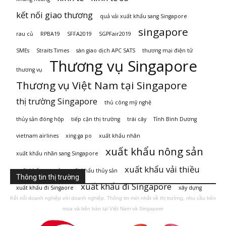
kết nối giao thương
quả vải xuất khẩu sang Singapore
singapore
rau củ
RPBA19
SFFA2019
SGPFair2019
SMEs
Straits Times
sàn giao dịch APC SATS
thương mại điện tử
Thương vụ Singapore
thương vụ
Thương vụ Việt Nam tại Singapore
thị trường Singapore
thủ công mỹ nghệ
thủy sản đóng hộp
tiếp cận thị trường
trái cây
Tỉnh Bình Dương
vietnam airlines
xing ga po
xuất khẩu nhãn
xuất khẩu nông sản
xuất khẩu nhãn sang Singapore
xuất khẩu vải thiều
xuất khẩu rau củ
xuất khẩu thủy sản
Thông tin thị trường
xuất khẩu đi Singapore
xuất khẩu đi Singaore
xây dựng
Kết nối doanh nghiệp với doanh nghiệp. Thông tin mới nhất về thị trường, nhu cầu bên
mua và bên bán tại Việt Nam và Singapore