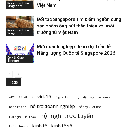
Kinh doanh tại
Việt Nam
Singapore
Đối tác Singapore tìm kiếm nguồn cung
sản phẩm ống hút thân thiện với môi
Kinh doanh tại
trường từ Việt Nam
Singapore
Mời doanh nghiệp tham dự Tuần lễ
Năng lượng Quốc tế Singapore 2026
Cơ Hội Giao
Thương
Tags
covid-19
APC
ASEAN
Digital Economy
dịch vụ
hai san kho
hỗ trợ doanh nghiệp
hàng không
hỗ trợ xuất khẩu
hội nghị trực tuyến
Hội nghị - Hội thảo
kinh tế
kinh tế số
khủng hoảng