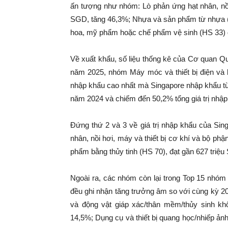
ấn tượng như nhóm: Lò phản ứng hạt nhân, nồi 
SGD, tăng 46,3%; Nhựa và sản phẩm từ nhựa (H
hoa, mỹ phẩm hoặc chế phẩm vệ sinh (HS 33) đ
Về xuất khẩu, số liệu thống kê của Cơ quan Qu
năm 2025, nhóm Máy móc và thiết bị điện và b
nhập khẩu cao nhất mà Singapore nhập khẩu từ
năm 2024 và chiếm đến 50,2% tổng giá trị nhập
Đứng thứ 2 và 3 về giá trị nhập khẩu của Sin
nhân, nồi hơi, máy và thiết bị cơ khí và bộ phậ
phẩm bằng thủy tinh (HS 70), đạt gần 627 triệu
Ngoài ra, các nhóm còn lại trong Top 15 nhóm
đều ghi nhận tăng trưởng âm so với cùng kỳ 2
và động vật giáp xác/thân mềm/thủy sinh kh
14,5%; Dụng cụ và thiết bị quang học/nhiếp ảnh