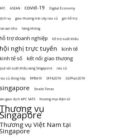
covid-19
APC
ASEAN
Digital Economy
dịch vụ
giao thương trái cây rau củ
gói hỗ trợ
hai san kho
hàng không
hỗ trợ doanh nghiệp
hỗ trợ xuất khẩu
hội nghị trực tuyến
kinh tế
kinh tế số
kết nối giao thương
quả vải xuất khẩu sang Singapore
rau củ
rau củ đóng hộp
RPBA19
SFFA2019
SGPFair2019
singapore
Straits Times
sàn giao dịch APC SATS
thương mại điện tử
Thương vụ
Singapore
Thương vụ Việt Nam tại
Singapore