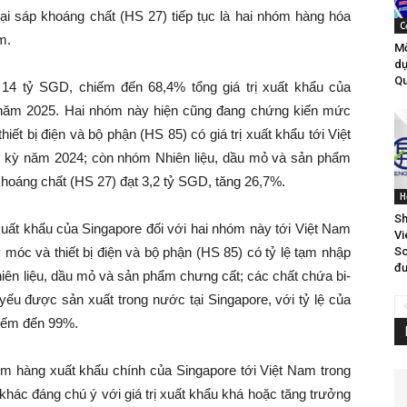
ại sáp khoáng chất (HS 27) tiếp tục là hai nhóm hàng hóa
C
m.
Mờ
dự
Qu
 14 tỷ SGD, chiếm đến 68,4% tổng giá trị xuất khẩu của
 năm 2025. Hai nhóm này hiện cũng đang chứng kiến mức
ết bị điện và bộ phận (HS 85) có giá trị xuất khẩu tới Việt
g kỳ năm 2024; còn nhóm Nhiên liệu, dầu mỏ và sản phẩm
khoáng chất (HS 27) đạt 3,2 tỷ SGD, tăng 26,7%.
H
Sh
xuất khẩu của Singapore đối với hai nhóm này tới Việt Nam
Vi
So
móc và thiết bị điện và bộ phận (HS 85) có tỷ lệ tạm nhập
đư
hiên liệu, dầu mỏ và sản phẩm chưng cất; các chất chứa bi-
 yếu được sản xuất trong nước tại Singapore, với tỷ lệ của
chiếm đến 99%.
óm hàng xuất khẩu chính của Singapore tới Việt Nam trong
hác đáng chú ý với giá trị xuất khẩu khá hoặc tăng trưởng