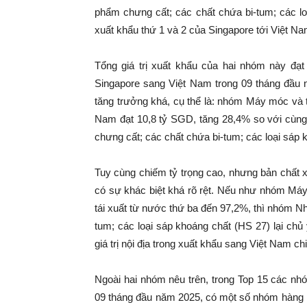
phẩm chưng cất; các chất chứa bi-tum; các lo
xuất khẩu thứ 1 và 2 của Singapore tới Việt Na
Tổng giá trị xuất khẩu của hai nhóm này đạt
Singapore sang Việt Nam trong 09 tháng đầu
tăng trưởng khá, cụ thể là: nhóm Máy móc và thi
Nam đạt 10,8 tỷ SGD, tăng 28,4% so với cùn
chưng cất; các chất chứa bi-tum; các loại sáp 
Tuy cùng chiếm tỷ trọng cao, nhưng bản chất 
có sự khác biệt khá rõ rệt. Nếu như nhóm Máy 
tái xuất từ nước thứ ba đến 97,2%, thì nhóm N
tum; các loại sáp khoáng chất (HS 27) lại chủ
giá trị nội địa trong xuất khẩu sang Việt Nam 
Ngoài hai nhóm nêu trên, trong Top 15 các nh
09 tháng đầu năm 2025, có một số nhóm hàng k