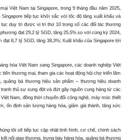
ại Việt Nam tại Singapore, trong 9 tháng đầu năm 2025,
ingapore tiếp tục khởi sắc với tốc độ tăng xuất khẩu và
tục duy trì được vị trí thứ 10 trong số các đối tác thương
ng phương đạt 29,2 tỷ SGD, tăng 25,5% so với cùng kỳ 2024,
m đạt 8,7 tỷ SGD, tăng 38,3%; Xuất khẩu của Singapore tới
àng hóa Việt Nam sang Singapore, các doanh nghiệp Việt
 tiến thương mại, tham gia các hoạt động hội chợ triển lãm
àn, quảng bá thương hiệu sản phẩm – thương hiệu doanh
 tranh thủ sự xung đột và đứt gãy nguồn cung hàng từ các
 Việt Nam, đồng thời chuyển đổi công nghệ, máy móc thiết
, ổn định sản lượng hàng hóa, giảm giá thành, tăng sức
ng tôi sẽ tiếp tục cập nhật tình hình, cơ chế, chính sách
 kết nối giao thương, trưng bày hàng hóa, quảng bá thương