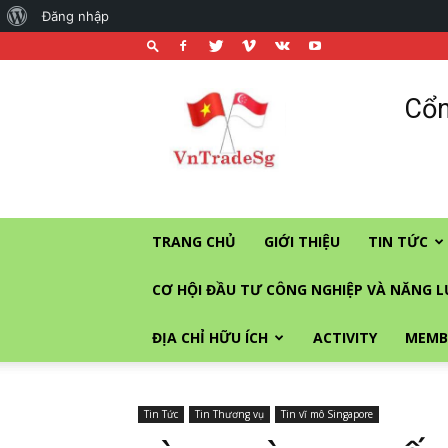
About
Đăng nhập
WordPress
Cổng
Cổn
thương
mại
và
đầu
tư
vào
TRANG CHỦ
GIỚI THIỆU
TIN TỨC
Singapore
CƠ HỘI ĐẦU TƯ CÔNG NGHIỆP VÀ NĂNG 
ĐỊA CHỈ HỮU ÍCH
ACTIVITY
MEMB
Tin Tức
Tin Thương vụ
Tin vĩ mô Singapore