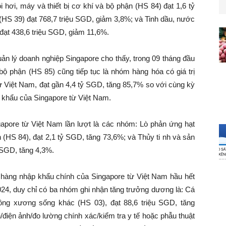
hơi, máy và thiết bị cơ khí và bộ phận (HS 84) đạt 1,6 tỷ
S 39) đạt 768,7 triệu SGD, giảm 3,8%; và Tinh dầu, nước
ạt 438,6 triệu SGD, giảm 11,6%.
ản lý doanh nghiệp Singapore cho thấy, trong 09 tháng đầu
ộ phận (HS 85) cũng tiếp tục là nhóm hàng hóa có giá trị
 Việt Nam, đạt gần 4,4 tỷ SGD, tăng 85,7% so với cùng kỳ
 khẩu của Singapore từ Việt Nam.
gapore từ Việt Nam lần lượt là các nhóm: Lò phản ứng hạt
n (HS 84), đạt 2,1 tỷ SGD, tăng 73,6%; và Thủy ti nh và sản
 SGD, tăng 4,3%.
 hàng nhập khẩu chính của Singapore từ Việt Nam hầu hết
024, duy chỉ có ba nhóm ghi nhận tăng trưởng dương là: Cá
ông xương sống khác (HS 03), đạt 88,6 triệu SGD, tăng
/điện ảnh/đo lường chính xác/kiểm tra y tế hoặc phẫu thuật