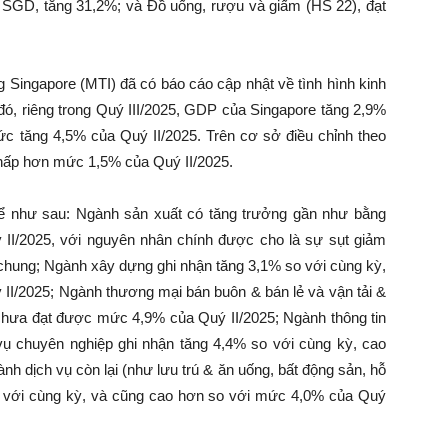
ệu SGD, tăng 31,2%; và Đồ uống, rượu và giấm (HS 22), đạt
Singapore (MTI) đã có báo cáo cập nhật về tình hình kinh
đó, riêng trong Quý III/2025, GDP của Singapore tăng 2,9%
c tăng 4,5% của Quý II/2025. Trên cơ sở điều chỉnh theo
thấp hơn mức 1,5% của Quý II/2025.
thể như sau: Ngành sản xuất có tăng trưởng gần như bằng
II/2025, với nguyên nhân chính được cho là sự sụt giảm
t chung; Ngành xây dựng ghi nhận tăng 3,1% so với cùng kỳ,
I/2025; Ngành thương mại bán buôn & bán lẻ và vận tải &
 chưa đạt được mức 4,9% của Quý II/2025; Ngành thông tin
 vụ chuyên nghiệp ghi nhận tăng 4,4% so với cùng kỳ, cao
h dịch vụ còn lại (như lưu trú & ăn uống, bất động sản, hỗ
so với cùng kỳ, và cũng cao hơn so với mức 4,0% của Quý