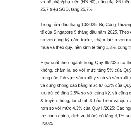
và bộ phận/phụ kiện (HS 90), cũng đạt 86 tri
25,7 triệu SGD, tăng 25,7%.
Trong nửa đầu tháng 10/2025, Bộ Công Thương 
tế của Singapore 9 tháng đầu năm 2025. Theo 
so với cùng kỳ năm trước, chậm lại so với mứ
mùa và theo quý, nền kinh tế tăng 1,3%, cũng 
Hiệu suất theo ngành trong Quý III/2025 cụ 
không, chậm lại so với mức tăng 5% của Quý 
trong các lĩnh vực sản xuất y sinh và sản xuấ
và cũng không cao bằng mức từ 6,2% của Quý I
lưu trữ có tăng 2,5% so với cùng kỳ, và cũng
& truyền thông, tài chính & bảo hiểm và dịch
hơn so với mức 4,3% của Quý II/2025; Các ngàn
trợ hành chính, dịch vụ khác) có tăng 4,1% 
II/2025