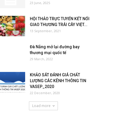
23 June, 2025
HỘI THẢO TRỰC TUYẾN KẾT NỐI
GIAO THƯƠNG TRÁI CÂY VIỆT...
13 September, 2021
Đà Nẵng mở lại đường bay
thương mại quốc tế
29 March, 2022
KHẢO SÁT ĐÁNH GIÁ CHẤT
LƯỢNG CÁC KÊNH THÔNG TIN
VASEP_2020
22 December, 2020
Load more