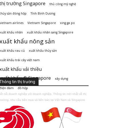
thị trường Singapore
thủ công mỹ nghệ
thủy sản đóng hộp
Tỉnh Bình Dương
vietnam airlines
Vietnam Singapore
xing ga po
xuất khẩu nhãn
xuất khẩu nhãn sang Singapore
xuất khẩu nông sản
xuất khẩu rau củ
xuất khẩu thủy sản
xuất khẩu trái cây việt nam
xuất khẩu vải thiều
xuất khẩu đi Singapore
xây dựng
Thông tin thị trường
điện đàm
đồ hộp
ết nối doanh nghiệp với doanh nghiệp. Thông tin mới nhất về thị
trường, nhu cầu bên mua và bên bán tại Việt Nam và Singapore