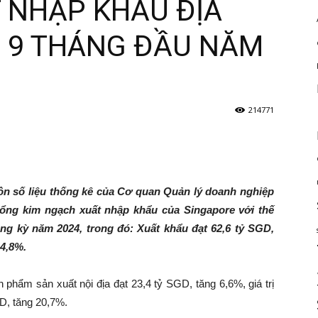
T NHẬP KHẨU ĐỊA
 9 THÁNG ĐẦU NĂM
214771
ồn số liệu thống kê của Cơ quan Quản lý doanh nghiệp
 tổng kim ngạch xuất nhập khẩu của Singapore với thế
ùng kỳ năm 2024, trong đó: Xuất khẩu đạt 62,6 tỷ SGD,
14,8%.
n phẩm sản xuất nội địa đạt 23,4 tỷ SGD, tăng 6,6%, giá trị
GD, tăng 20,7%.