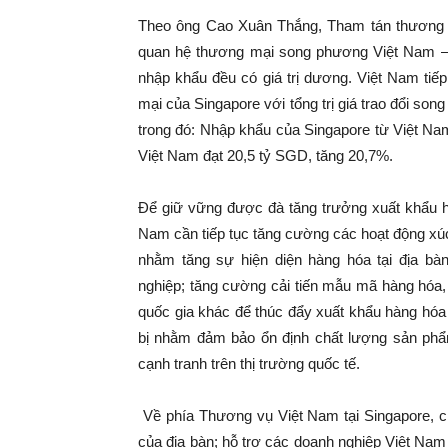
Theo ông Cao Xuân Thắng, Tham tán thương m
quan hệ thương mại song phương Việt Nam – S
nhập khẩu đều có giá trị dương. Việt Nam tiếp 
mại của Singapore với tổng trị giá trao đổi so
trong đó: Nhập khẩu của Singapore từ Việt Na
Việt Nam đạt 20,5 tỷ SGD, tăng 20,7%.
Để giữ vững được đà tăng trưởng xuất khẩu h
Nam cần tiếp tục tăng cường các hoạt động xúc
nhằm tăng sự hiện diện hàng hóa tại địa b
nghiệp; tăng cường cải tiến mẫu mã hàng hóa,
quốc gia khác để thúc đẩy xuất khẩu hàng hóa
bị nhằm đảm bảo ổn định chất lượng sản phẩm
cạnh tranh trên thị trường quốc tế.
Về phía Thương vụ Việt Nam tại Singapore, chú
của địa bàn; hỗ trợ các doanh nghiệp Việt Nam