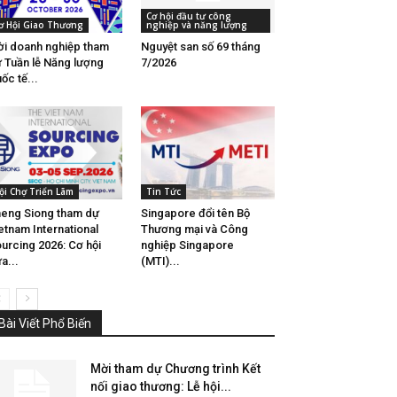
Cơ hội đầu tư công
ơ Hội Giao Thương
nghiệp và năng lượng
i doanh nghiệp tham
Nguyệt san số 69 tháng
 Tuần lễ Năng lượng
7/2026
ốc tế...
ội Chợ Triển Lãm
Tin Tức
eng Siong tham dự
Singapore đổi tên Bộ
etnam International
Thương mại và Công
urcing 2026: Cơ hội
nghiệp Singapore
a...
(MTI)...
Bài Viết Phổ Biến
Mời tham dự Chương trình Kết
nối giao thương: Lễ hội...