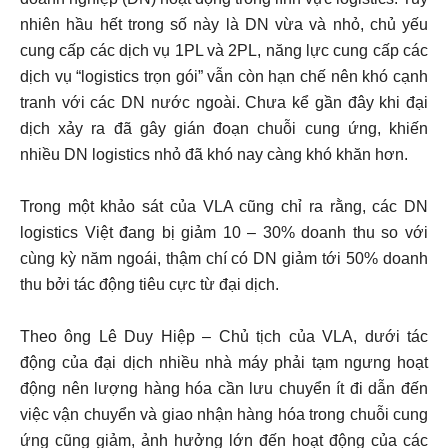
nhiên hầu hết trong số này là DN vừa và nhỏ, chủ yếu
cung cấp các dịch vụ 1PL và 2PL, năng lực cung cấp các
dịch vụ “logistics trọn gói” vẫn còn hạn chế nên khó cạnh
tranh với các DN nước ngoài. Chưa kể gần đây khi đại
dịch xảy ra đã gây gián đoạn chuỗi cung ứng, khiến
nhiều DN logistics nhỏ đã khó nay càng khó khăn hơn.
Trong một khảo sát của VLA cũng chỉ ra rằng, các DN
logistics Việt đang bị giảm 10 – 30% doanh thu so với
cùng kỳ năm ngoái, thậm chí có DN giảm tới 50% doanh
thu bởi tác động tiêu cực từ đại dịch.
Theo ông Lê Duy Hiệp – Chủ tịch của VLA, dưới tác
động của đại dịch nhiều nhà máy phải tạm ngưng hoạt
động nên lượng hàng hóa cần lưu chuyển ít đi dẫn đến
việc vận chuyển và giao nhận hàng hóa trong chuỗi cung
ứng cũng giảm, ảnh hưởng lớn đến hoạt động của các