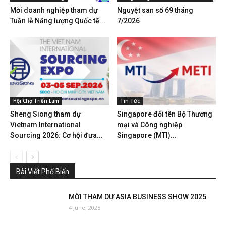
Mời doanh nghiệp tham dự
Nguyệt san số 69 tháng
Tuần lễ Năng lượng Quốc tế...
7/2026
Hội Chợ Triển Lãm
Tin Tức
Sheng Siong tham dự
Singapore đổi tên Bộ Thương
Vietnam International
mại và Công nghiệp
Sourcing 2026: Cơ hội đưa...
Singapore (MTI)...
Bài Viết Phổ Biến
MỜI THAM DỰ ASIA BUSINESS SHOW 2025
4 June, 2025