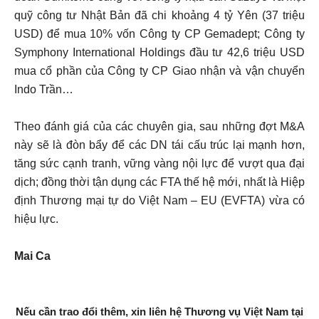
quỹ công tư Nhật Bản đã chi khoảng 4 tỷ Yên (37 triệu
USD) để mua 10% vốn Công ty CP Gemadept; Công ty
Symphony International Holdings đầu tư 42,6 triệu USD
mua cổ phần của Công ty CP Giao nhận và vận chuyển
Indo Trần…
Theo đánh giá của các chuyên gia, sau những đợt M&A
này sẽ là đòn bẩy để các DN tái cấu trúc lại mạnh hơn,
tăng sức cạnh tranh, vững vàng nội lực để vượt qua đại
dịch; đồng thời tận dụng các FTA thế hệ mới, nhất là Hiệp
định Thương mại tự do Việt Nam – EU (EVFTA) vừa có
hiệu lực.
Mai Ca
Nếu cần trao đổi thêm, xin liên hệ Thương vụ Việt Nam tại