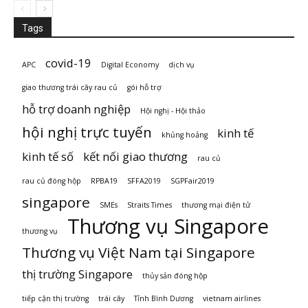
Tags
covid-19
APC
Digital Economy
dịch vụ
giao thương trái cây rau củ
gói hỗ trợ
hỗ trợ doanh nghiệp
Hội nghị - Hội thảo
hội nghị trực tuyến
kinh tế
khủng hoảng
kinh tế số
kết nối giao thương
rau củ
rau củ đóng hộp
RPBA19
SFFA2019
SGPFair2019
singapore
SMEs
Straits Times
thương mại điện tử
Thương vụ Singapore
thương vụ
Thương vụ Việt Nam tại Singapore
thị trường Singapore
thủy sản đóng hộp
tiếp cận thị trường
trái cây
Tỉnh Bình Dương
vietnam airlines