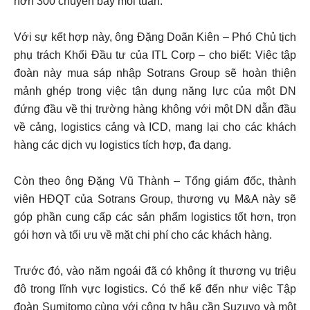
hơn 300 chuyến bay mỗi tuần.
Với sự kết hợp này, ông Đặng Doãn Kiên – Phó Chủ tịch
phụ trách Khối Đầu tư của ITL Corp – cho biết: Việc tập
đoàn này mua sáp nhập Sotrans Group sẽ hoàn thiện
mảnh ghép trong việc tận dụng năng lực của một DN
đứng đầu về thị trường hàng không với một DN dẫn đầu
về cảng, logistics cảng và ICD, mang lại cho các khách
hàng các dịch vụ logistics tích hợp, đa dạng.
Còn theo ông Đặng Vũ Thành – Tổng giám đốc, thành
viên HĐQT của Sotrans Group, thương vụ M&A này sẽ
góp phần cung cấp các sản phẩm logistics tốt hơn, trọn
gói hơn và tối ưu về mặt chi phí cho các khách hàng.
Trước đó, vào năm ngoái đã có không ít thương vụ triệu
đô trong lĩnh vực logistics. Có thể kể đến như việc Tập
đoàn Sumitomo cùng với công ty hậu cần Suzuyo và một