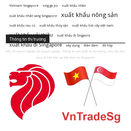
Vietnam Singapore
xing ga po
xuất khẩu nhãn
xuất khẩu nông sản
xuất khẩu nhãn sang Singapore
xuất khẩu rau củ
xuất khẩu thủy sản
xuất khẩu trái cây việt nam
xuất khẩu vải thiều
xuất khẩu đi Singaore
Thông tin thị trường
xuất khẩu đi Singapore
xây dựng
điện đàm
đồ hộp
Kết nối doanh nghiệp với doanh nghiệp. Thông tin mới nhất về thị trường, nhu cầu bên
mua và bên bán tại Việt Nam và Singapore