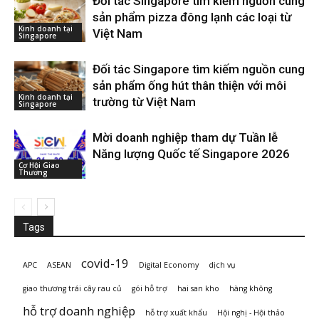
Đối tác Singapore tìm kiếm nguồn cung
sản phẩm pizza đông lạnh các loại từ
Kinh doanh tại
Việt Nam
Singapore
Đối tác Singapore tìm kiếm nguồn cung
sản phẩm ống hút thân thiện với môi
Kinh doanh tại
trường từ Việt Nam
Singapore
Mời doanh nghiệp tham dự Tuần lễ
Năng lượng Quốc tế Singapore 2026
Cơ Hội Giao
Thương
Tags
covid-19
APC
ASEAN
Digital Economy
dịch vụ
giao thương trái cây rau củ
gói hỗ trợ
hai san kho
hàng không
hỗ trợ doanh nghiệp
hỗ trợ xuất khẩu
Hội nghị - Hội thảo