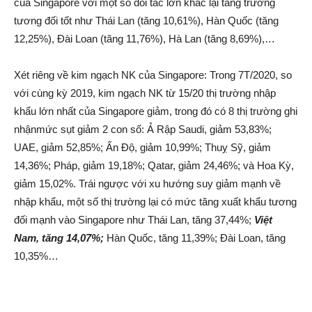
của Singapore với một số đối tác lớn khác lại tăng trưởng
tương đối tốt như Thái Lan (tăng 10,61%), Hàn Quốc (tăng
12,25%), Đài Loan (tăng 11,76%), Hà Lan (tăng 8,69%),…
Xét riêng về kim ngạch NK của Singapore: Trong 7T/2020, so
với cùng kỳ 2019, kim ngạch NK từ 15/20 thị trường nhập
khẩu lớn nhất của Singapore giảm, trong đó có 8 thị trường ghi
nhậnmức sụt giảm 2 con số: Ả Rập Saudi, giảm 53,83%;
UAE, giảm 52,85%; Ấn Độ, giảm 10,99%; Thuỵ Sỹ, giảm
14,36%; Pháp, giảm 19,18%; Qatar, giảm 24,46%; và Hoa Kỳ,
giảm 15,02%. Trái ngược với xu hướng suy giảm mạnh về
nhập khẩu, một số thị trường lại có mức tăng xuất khẩu tương
đối mạnh vào Singapore như Thái Lan, tăng 37,44%;
Việt
Nam, tăng
14,07
%;
Hàn Quốc, tăng 11,39%; Đài Loan, tăng
10,35%…