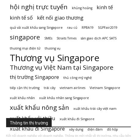
hội nghị trực tuyến
kinh tế
khủng hoảng
kinh tế số
kết nối giao thương
quả vải xuất khẩu sang Singapore
rau củ
RPBA19
SGPFair2019
singapore
SMEs
Straits Times
sàn giao dịch APC SATS
thương mại điện tử
thương vụ
Thương vụ Singapore
Thương vụ Việt Nam tại Singapore
thị trường Singapore
thủ công mỹ nghệ
tiếp cận thị trường
trái cây
vietnam airlines
Vietnam Singapore
xuất khẩu nhãn
xuất khẩu nhãn sang Singapore
xuất khẩu nông sản
xuất khẩu trái cây việt nam
xuất khẩu vải thiều
xuất khẩu đi Singaore
Thông tin thị trường
xuất khẩu đi Singapore
xây dựng
điện đàm
đồ hộp
Kết nối doanh nghiệp với doanh nghiệp. Thông tin mới nhất về thị trường, nhu cầu bên