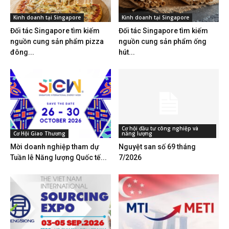
Kinh doanh tại Singapore
Kinh doanh tại Singapore
Đối tác Singapore tìm kiếm
Đối tác Singapore tìm kiếm
nguồn cung sản phẩm pizza
nguồn cung sản phẩm ống
đông...
hút...
Cơ hội đầu tư công nghiệp và
Cơ Hội Giao Thương
năng lượng
Mời doanh nghiệp tham dự
Nguyệt san số 69 tháng
Tuần lễ Năng lượng Quốc tế...
7/2026