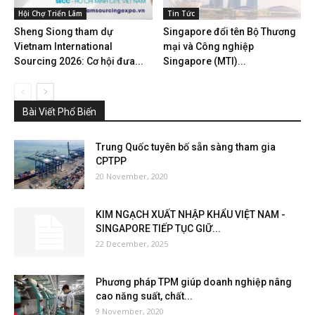
Hội Chợ Triển Lãm
Tin Tức
Sheng Siong tham dự
Singapore đổi tên Bộ Thương
Vietnam International
mại và Công nghiệp
Sourcing 2026: Cơ hội đưa...
Singapore (MTI)...
Bài Viết Phổ Biến
Trung Quốc tuyên bố sẵn sàng tham gia
CPTPP
20 November, 2020
KIM NGẠCH XUẤT NHẬP KHẨU VIỆT NAM -
SINGAPORE TIẾP TỤC GIỮ...
22 December, 2025
Phương pháp TPM giúp doanh nghiệp nâng
cao năng suất, chất...
9 November, 2020