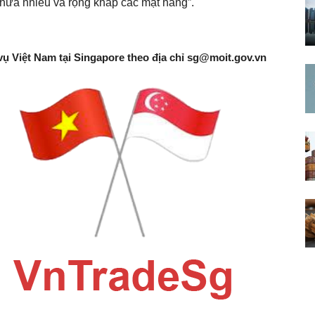
 chưa nhiều và rộng khắp các mặt hàng”.
vụ Việt Nam tại Singapore theo địa chỉ
sg@moit.gov.vn