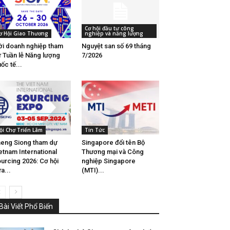
Cơ hội đầu tư công
ơ Hội Giao Thương
nghiệp và năng lượng
i doanh nghiệp tham
Nguyệt san số 69 tháng
 Tuần lễ Năng lượng
7/2026
ốc tế...
ội Chợ Triển Lãm
Tin Tức
eng Siong tham dự
Singapore đổi tên Bộ
etnam International
Thương mại và Công
urcing 2026: Cơ hội
nghiệp Singapore
a...
(MTI)...
Bài Viết Phổ Biến