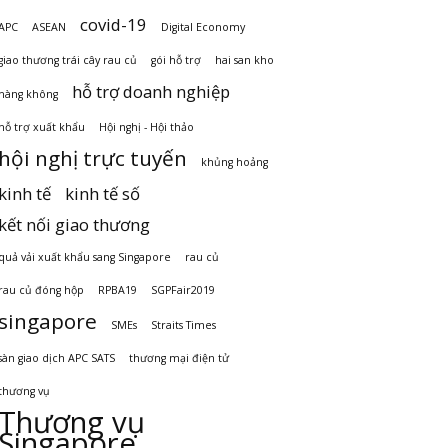
covid-19
APC
ASEAN
Digital Economy
giao thương trái cây rau củ
gói hỗ trợ
hai san kho
hỗ trợ doanh nghiệp
hàng không
hỗ trợ xuất khẩu
Hội nghị - Hội thảo
hội nghị trực tuyến
khủng hoảng
kinh tế
kinh tế số
kết nối giao thương
quả vải xuất khẩu sang Singapore
rau củ
rau củ đóng hộp
RPBA19
SGPFair2019
singapore
SMEs
Straits Times
sàn giao dịch APC SATS
thương mại điện tử
thương vụ
Thương vụ
Singapore