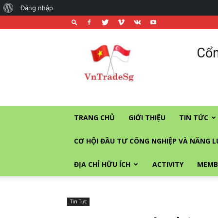
About
Đăng nhập
WordPress
Cổng
Cổn
thương
mại
và
đầu
tư
vào
TRANG CHỦ
GIỚI THIỆU
TIN TỨC
Singapore
CƠ HỘI ĐẦU TƯ CÔNG NGHIỆP VÀ NĂNG 
ĐỊA CHỈ HỮU ÍCH
ACTIVITY
MEMB
Tin Tức