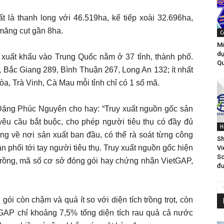
t là thanh long với 46.519ha, kế tiếp xoài 32.696ha,
 măng cụt gần 8ha.
C
Mờ
dự
xuất khẩu vào Trung Quốc nằm ở 37 tỉnh, thành phố.
Qu
, Bắc Giang 289, Bình Thuận 267, Long An 132; ít nhất
a, Trà Vinh, Cà Mau mỗi tỉnh chỉ có 1 số mã.
ặng Phúc Nguyên cho hay: “Truy xuất nguồn gốc sản
yêu cầu bắt buộc, cho phép người tiêu thụ có đầy đủ
H
ng về nơi sản xuất ban đầu, có thể rà soát từng công
Sh
 phối tới tay người tiêu thụ. Truy xuất nguồn gốc hiện
Vi
So
 trồng, mã số cơ sở đóng gói hay chứng nhận VietGAP,
đư
ói còn chậm và quá ít so với diện tích trồng trọt, còn
AP chỉ khoảng 7,5% tổng diện tích rau quả cả nước