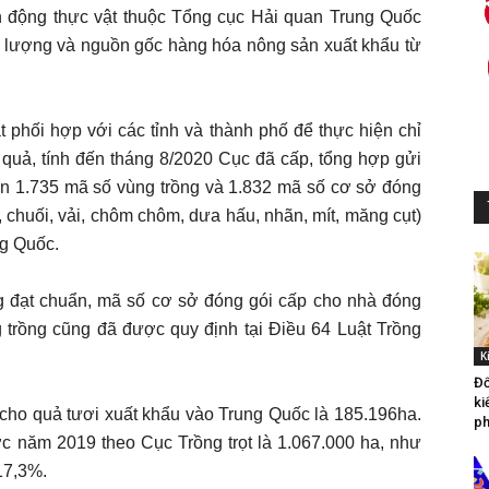
h động thực vật thuộc Tổng cục Hải quan Trung Quốc
ất lượng và nguồn gốc hàng hóa nông sản xuất khẩu từ
 phối hợp với các tỉnh và thành phố để thực hiện chỉ
uả, tính đến tháng 8/2020 Cục đã cấp, tổng hợp gửi
n 1.735 mã số vùng trồng và 1.832 mã số cơ sở đóng
i, chuối, vải, chôm chôm, dưa hấu, nhãn, mít, măng cụt)
ng Quốc.
g đạt chuẩn, mã số cơ sở đóng gói cấp cho nhà đóng
 trồng cũng đã được quy định tại Điều 64 Luật Trồng
K
Đố
ki
 cho quả tươi xuất khẩu vào Trung Quốc là 185.196ha.
ph
ớc năm 2019 theo Cục Trồng trọt là 1.067.000 ha, như
17,3%.