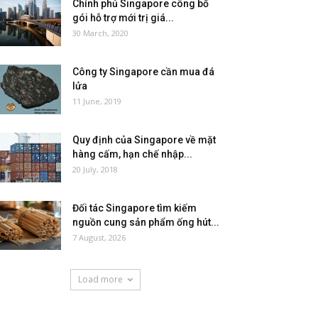
Chính phủ Singapore công bố
gói hỗ trợ mới trị giá...
30 March, 2020
Công ty Singapore cần mua đá
lửa
11 June, 2019
Quy định của Singapore về mặt
hàng cấm, hạn chế nhập...
20 July, 2018
Đối tác Singapore tìm kiếm
nguồn cung sản phẩm ống hút...
7 August, 2026
Load more