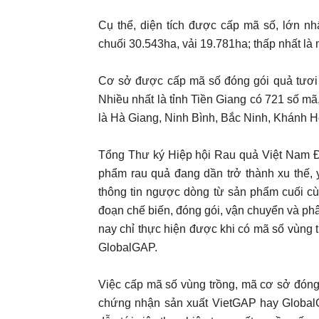
Cụ thể, diện tích được cấp mã số, lớn nhấ
chuối 30.543ha, vải 19.781ha; thấp nhất là
Cơ sở được cấp mã số đóng gói quả tươi 
Nhiều nhất là tỉnh Tiền Giang có 721 số mã
là Hà Giang, Ninh Bình, Bắc Ninh, Khánh Hò
Tổng Thư ký Hiệp hội Rau quả Việt Nam Đ
phẩm rau quả đang dần trở thành xu thế, 
thông tin ngược dòng từ sản phẩm cuối cù
đoạn chế biến, đóng gói, vận chuyển và phân
nay chỉ thực hiện được khi có mã số vùng
GlobalGAP.
Việc cấp mã số vùng trồng, mã cơ sở đóng g
chứng nhận sản xuất VietGAP hay GlobalG