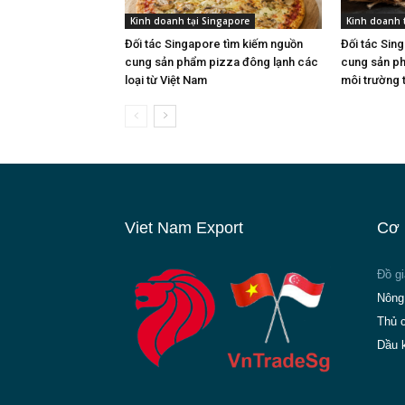
Kinh doanh tại Singapore
Kinh doanh 
Đối tác Singapore tìm kiếm nguồn
Đối tác Sin
cung sản phẩm pizza đông lạnh các
cung sản ph
loại từ Việt Nam
môi trường 
Viet Nam Export
Cơ 
Đồ g
Nông
Thủ 
Dầu 