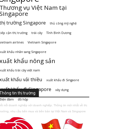
Thương vụ Việt Nam tại
Singapore
thị trường Singapore
thủ công mỹ nghệ
tiếp cận thị trường
trái cây
Tỉnh Bình Dương
vietnam airlines
Vietnam Singapore
xuất khẩu nhãn sang Singapore
xuất khẩu nông sản
xuất khẩu trái cây việt nam
xuất khẩu vải thiều
xuất khẩu đi Singaore
xuất khẩu đi Singapore
xây dựng
Thông tin thị trường
điện đàm
đồ hộp
ết nối doanh nghiệp với doanh nghiệp. Thông tin mới nhất về thị
trường, nhu cầu bên mua và bên bán tại Việt Nam và Singapore