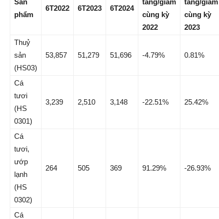
Sản
tăng/giảm
tăng/giảm
6T2022
6T2023
6T2024
phẩm
cùng kỳ
cùng kỳ
2022
2023
Thuỷ
sản
53,857
51,279
51,696
-4.79%
0.81%
(HS03)
Cá
tươi
3,239
2,510
3,148
-22.51%
25.42%
(HS
0301)
Cá
tươi,
ướp
264
505
369
91.29%
-26.93%
lạnh
(HS
0302)
Cá