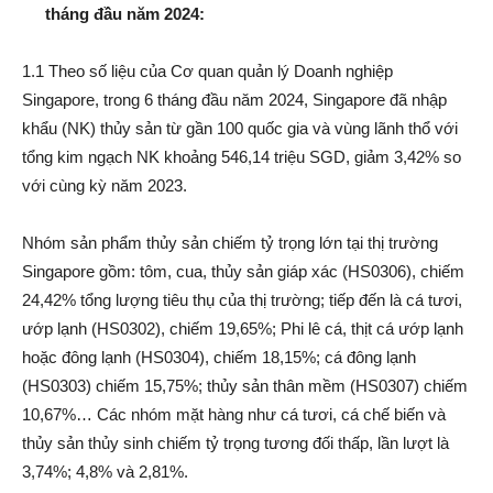
tháng đầu năm 2024:
1.1 Theo số liệu của Cơ quan quản lý Doanh nghiệp
Singapore, trong 6 tháng đầu năm 2024, Singapore đã nhập
khẩu (NK) thủy sản từ gần 100 quốc gia và vùng lãnh thổ với
tổng kim ngạch NK khoảng 546,14 triệu SGD, giảm 3,42% so
với cùng kỳ năm 2023.
Nhóm sản phẩm thủy sản chiếm tỷ trọng lớn tại thị trường
Singapore gồm: tôm, cua, thủy sản giáp xác (HS0306), chiếm
24,42% tổng lượng tiêu thụ của thị trường; tiếp đến là cá tươi,
ướp lạnh (HS0302), chiếm 19,65%; Phi lê cá, thịt cá ướp lạnh
hoặc đông lạnh (HS0304), chiếm 18,15%; cá đông lạnh
(HS0303) chiếm 15,75%; thủy sản thân mềm (HS0307) chiếm
10,67%… Các nhóm mặt hàng như cá tươi, cá chế biến và
thủy sản thủy sinh chiếm tỷ trọng tương đối thấp, lần lượt là
3,74%; 4,8% và 2,81%.