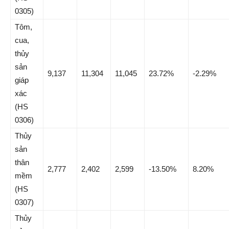
0305)
Tôm,
cua,
thủy
sản
9,137
11,304
11,045
23.72%
-2.29%
giáp
xác
(HS
0306)
Thủy
sản
thân
2,777
2,402
2,599
-13.50%
8.20%
mềm
(HS
0307)
Thủy