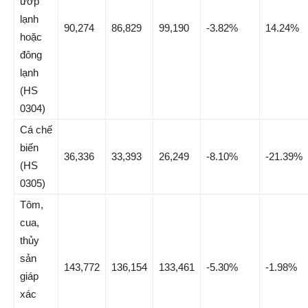
ướp
lạnh
90,274
86,829
99,190
-3.82%
14.24%
hoặc
đông
lạnh
(HS
0304)
Cá chế
biến
36,336
33,393
26,249
-8.10%
-21.39%
(HS
0305)
Tôm,
cua,
thủy
sản
143,772
136,154
133,461
-5.30%
-1.98%
giáp
xác