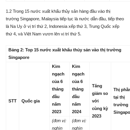
1.2 Trong 15 nước xuất khẩu thủy sản hàng đầu vào thị
trường Singapore, Malaysia tiếp tục là nước dẫn đầu, tiếp theo
là Na Uy ở vị trí thứ 2, Indonesia xếp thứ 3, Trung Quốc xếp
thứ 4, và Việt Nam vươn lên vị trí thứ 5.
Bảng 2: Top 15 nước xuất khẩu thủy sản vào thị trường
Singapore
Kim
Kim
ngạch
ngạch
của 6
của 6
Tăng
tháng
tháng
Thị phầ
giảm so
đầu
đầu
tại thị
STT
Quốc gia
với
năm
năm
trường
cùng kỳ
2023
2024
Singapo
2023
(đơn vị:
(đơn vị:
nghìn
nghìn