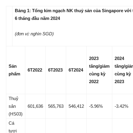
Bảng 1: Tổng kim ngạch NK thuỷ sản của Singapore với 
6 tháng đầu
năm 202
4
(đơn vị: nghìn SGD)
2023
2024
Sản
tăng/giảm
tăng/giả
6T2022
6T2023
6T2024
phẩm
cùng kỳ
cùng kỳ
2022
2023
Thuỷ
sản
601,636
565,763
546,412
-5.96%
-3.42%
(HS03)
Cá
tươi