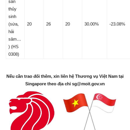
sản
thủy
sinh
(sứa,
20
26
20
30.00%
-23.08%
hải
sâm…
) (HS
0308)
Nếu cần trao đổi thêm, xin liên hệ Thương vụ Việt Nam tại
Singapore theo địa chỉ
sg@moit.gov.vn