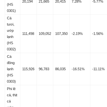
20,194
21,665
20,415
7.28%
-5.77%
(HS
0301)
Cá
tươi,
ướp
111,498
109,052
107,350
-2.19%
-1.56%
lạnh
(HS
0302)
Cá
đông
lạnh
115,926
96,783
86,035
-16.51%
-11.11%
(HS
0303)
Phi lê
cá, thịt
cá