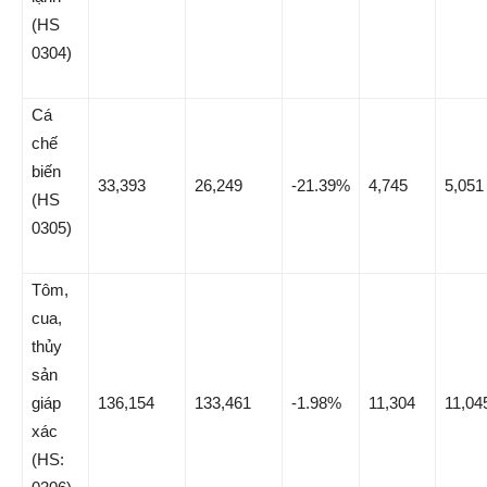
(HS
0304)
Cá
chế
biến
33,393
26,249
-21.39%
4,745
5,051
(HS
0305)
Tôm,
cua,
thủy
sản
giáp
136,154
133,461
-1.98%
11,304
11,04
xác
(HS: