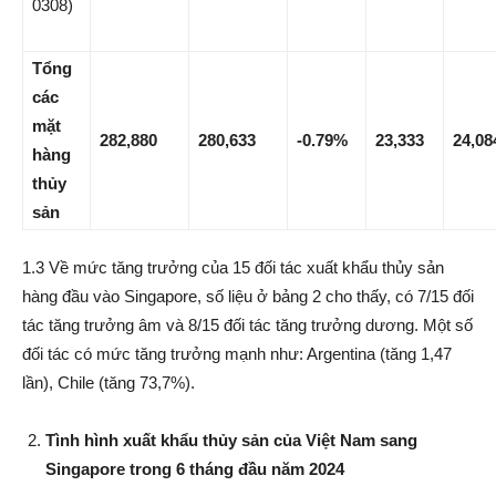
0308)
Tổng
các
mặt
282,880
280,633
-0.79%
23,333
24,08
hàng
thủy
sản
1.3 Về mức tăng trưởng của 15 đối tác xuất khẩu thủy sản
hàng đầu vào Singapore, số liệu ở bảng 2 cho thấy, có 7/15 đối
tác tăng trưởng âm và 8/15 đối tác tăng trưởng dương. Một số
đối tác có mức tăng trưởng mạnh như: Argentina (tăng 1,47
lần), Chile (tăng 73,7%).
Tình hình xuất khẩu thủy sản của Việt Nam sang
Singapore trong 6 tháng đầu năm 2024