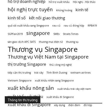
hỗ trợ doanh nghiệp
hỗ trợ xuất khẩu
Hội nghị - Hội thảo
hội nghị trực tuyến
kinh tế
khủng hoảng
kinh tế số
kết nối giao thương
quả vải xuất khẩu sang Singapore
rau củ
rau củ đóng hộp
RPBA19
singapore
SGPFair2019
SMEs
Straits Times
sàn giao dịch APC SATS
thương mại điện tử
thương vụ
Thương vụ Singapore
Thương vụ Việt Nam tại Singapore
thị trường Singapore
thủ công mỹ nghệ
tiếp cận thị trường
trái cây
Tỉnh Bình Dương
vietnam airlines
Vietnam Singapore
xuất khẩu nhãn sang Singapore
xuất khẩu nông sản
xuất khẩu trái cây việt nam
xuất khẩu vải thiều
xuất khẩu đi Singaore
Thông tin thị trường
xuất khẩu đi Singapore
xây dựng
điện đàm
đồ hộp