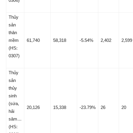
0306)
Thủy
sản
thân
mềm
61,740
58,318
-5.54%
2,402
2,599
(HS:
0307)
Thủy
sản
thủy
sinh
(sứa,
20,126
15,338
-23.79%
26
20
hải
sâm…
(HS: