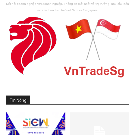
Kết nối doanh nghiệp với doanh nghiệp. Thông tin mới nhất về thị trường, nhu cầu bên
mua và bên bán tại Việt Nam và Singapore
Tin Nóng