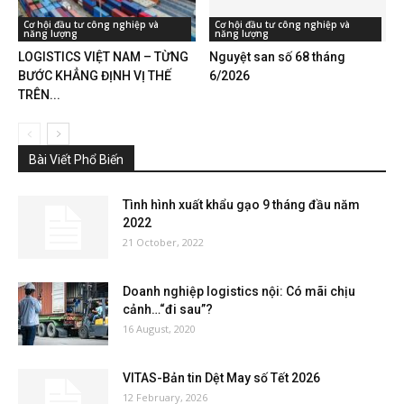
Cơ hội đầu tư công nghiệp và
Cơ hội đầu tư công nghiệp và
năng lượng
năng lượng
LOGISTICS VIỆT NAM – TỪNG
Nguyệt san số 68 tháng
BƯỚC KHẲNG ĐỊNH VỊ THẾ
6/2026
TRÊN...
Bài Viết Phổ Biến
Tình hình xuất khẩu gạo 9 tháng đầu năm
2022
21 October, 2022
Doanh nghiệp logistics nội: Có mãi chịu
cảnh…“đi sau”?
16 August, 2020
VITAS-Bản tin Dệt May số Tết 2026
12 February, 2026