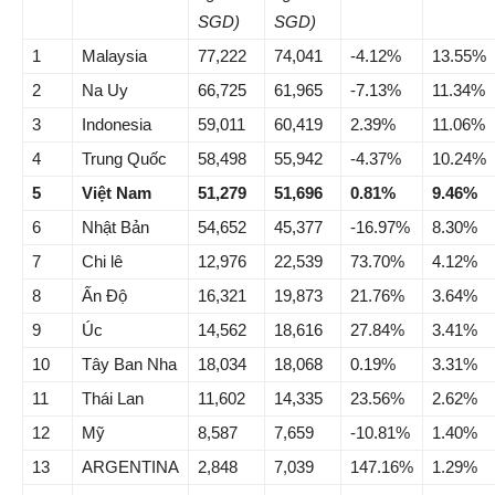
SGD)
SGD)
1
Malaysia
77,222
74,041
-4.12%
13.55%
2
Na Uy
66,725
61,965
-7.13%
11.34%
3
Indonesia
59,011
60,419
2.39%
11.06%
4
Trung Quốc
58,498
55,942
-4.37%
10.24%
5
Việt Nam
51,279
51,696
0.81%
9.46%
6
Nhật Bản
54,652
45,377
-16.97%
8.30%
7
Chi lê
12,976
22,539
73.70%
4.12%
8
Ấn Độ
16,321
19,873
21.76%
3.64%
9
Úc
14,562
18,616
27.84%
3.41%
10
Tây Ban Nha
18,034
18,068
0.19%
3.31%
11
Thái Lan
11,602
14,335
23.56%
2.62%
12
Mỹ
8,587
7,659
-10.81%
1.40%
13
ARGENTINA
2,848
7,039
147.16%
1.29%