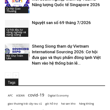
Năng lượng Quốc tế Singapore 2026
Cơ Hội Giao
Thương
Nguyệt san số 69 tháng 7/2026
Cơ hội đầu tư
công nghiệp và
năng lượng
Sheng Siong tham dự Vietnam
International Sourcing 2026: Cơ hội
Hội Chợ Triển
đưa gạo và thực phẩm đông lạnh Việt
Lãm
Nam vào hệ thống bán lẻ...
Tags
covid-19
APC
ASEAN
Digital Economy
giao thương trái cây rau củ
gói hỗ trợ
hai san kho
hàng không