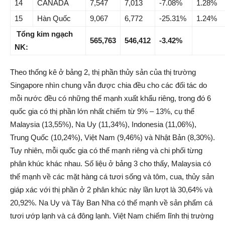
14
CANADA
7,547
7,013
-7.08%
1.28%
15
Hàn Quốc
9,067
6,772
-25.31%
1.24%
Tổng kim ngạch
565,763
546,412
-3.42%
NK:
Theo thống kê ở bảng 2, thị phần thủy sản của thị trường
Singapore nhìn chung vẫn được chia đều cho các đối tác do
mỗi nước đều có những thế mạnh xuất khẩu riêng, trong đó 6
quốc gia có thị phần lớn nhất chiếm từ 9% – 13%, cụ thể
Malaysia (13,55%), Na Uy (11,34%), Indonesia (11,06%),
Trung Quốc (10,24%), Việt Nam (9,46%) và Nhật Bản (8,30%).
Tuy nhiên, mỗi quốc gia có thế mạnh riêng và chi phối từng
phân khúc khác nhau. Số liệu ở bảng 3 cho thấy, Malaysia có
thế mạnh về các mặt hàng cá tươi sống và tôm, cua, thủy sản
giáp xác với thị phần ở 2 phân khúc này lần lượt là 30,64% và
20,92%. Na Uy và Tây Ban Nha có thế mạnh về sản phẩm cá
tươi ướp lạnh và cá đông lạnh. Việt Nam chiếm lĩnh thị trường