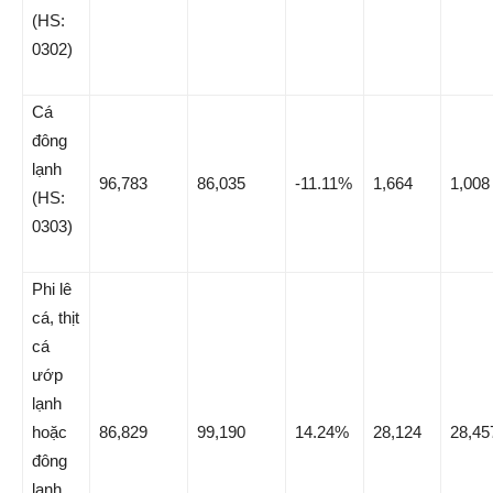
(HS:
0302)
Cá
đông
lạnh
96,783
86,035
-11.11%
1,664
1,008
(HS:
0303)
Phi lê
cá, thịt
cá
ướp
lạnh
hoặc
86,829
99,190
14.24%
28,124
28,45
đông
lạnh