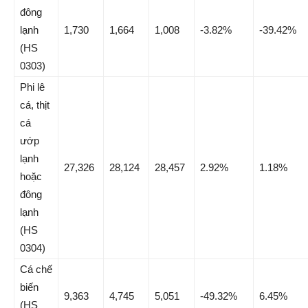
đông
lạnh
1,730
1,664
1,008
-3.82%
-39.42%
(HS
0303)
Phi lê
cá, thịt
cá
ướp
lạnh
27,326
28,124
28,457
2.92%
1.18%
hoặc
đông
lạnh
(HS
0304)
Cá chế
biến
9,363
4,745
5,051
-49.32%
6.45%
(HS