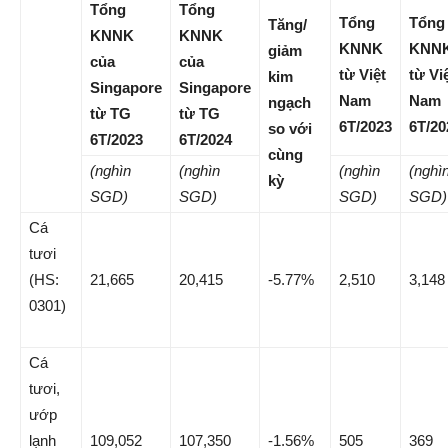
Tổng
Tổng
Tổng
Tổng
Tăng/
KNNK
KNNK
KNNK
KNN
giảm
của
của
từ Việt
từ Vi
kim
Singapore
Singapore
Nam
Nam
ngạch
từ TG
từ TG
6T/2023
6T/20
so với
6T/2023
6T/2024
cùng
(nghìn
(nghìn
(nghìn
(nghì
kỳ
SGD)
SGD)
SGD)
SGD)
Cá
tươi
(HS:
21,665
20,415
-5.77%
2,510
3,148
0301)
Cá
tươi,
ướp
lạnh
109,052
107,350
-1.56%
505
369