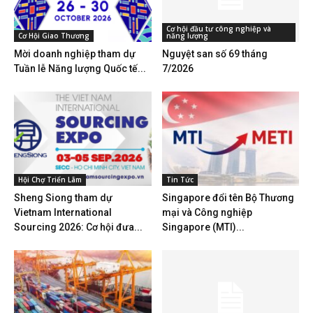
Cơ hội đầu tư công nghiệp và
Cơ Hội Giao Thương
năng lượng
Mời doanh nghiệp tham dự
Nguyệt san số 69 tháng
Tuần lễ Năng lượng Quốc tế...
7/2026
Hội Chợ Triển Lãm
Tin Tức
Sheng Siong tham dự
Singapore đổi tên Bộ Thương
Vietnam International
mại và Công nghiệp
Sourcing 2026: Cơ hội đưa...
Singapore (MTI)...