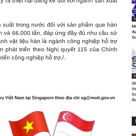
 ra thiệt hại đáng kể đối với ngành sản xuất
C
n xuất trong nước đối với sản phẩm que hàn
Mờ
dự
tấn và 66.000 tấn, đáp ứng đầy đủ nhu cầu sử
Qu
nh vật liệu hàn là ngành công nghiệp hỗ trợ
n phát triển theo Nghị quyết 115 của Chính
riển công nghiệp hỗ trợ./.
H
Sh
Vi
So
vụ Việt Nam tại Singapore theo địa chỉ
sg@moit.gov.vn
đư