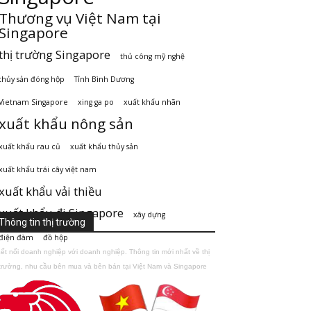
Thương vụ Việt Nam tại
Singapore
thị trường Singapore
thủ công mỹ nghệ
thủy sản đóng hộp
Tỉnh Bình Dương
Vietnam Singapore
xing ga po
xuất khẩu nhãn
xuất khẩu nông sản
xuất khẩu rau củ
xuất khẩu thủy sản
xuất khẩu trái cây việt nam
xuất khẩu vải thiều
xuất khẩu đi Singapore
xây dựng
Thông tin thị trường
điện đàm
đồ hộp
ết nối doanh nghiệp với doanh nghiệp. Thông tin mới nhất về thị
trường, nhu cầu bên mua và bên bán tại Việt Nam và Singapore