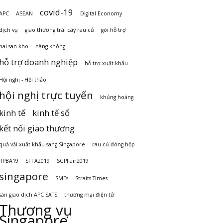
covid-19
APC
ASEAN
Digital Economy
dịch vụ
giao thương trái cây rau củ
gói hỗ trợ
hai san kho
hàng không
hỗ trợ doanh nghiệp
hỗ trợ xuất khẩu
Hội nghị - Hội thảo
hội nghị trực tuyến
khủng hoảng
kinh tế
kinh tế số
kết nối giao thương
quả vải xuất khẩu sang Singapore
rau củ đóng hộp
RPBA19
SFFA2019
SGPFair2019
singapore
SMEs
Straits Times
sàn giao dịch APC SATS
thương mại điện tử
Thương vụ
Singapore