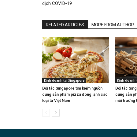
dịch COVID-19
RELATED ARTICLES
MORE FROM AUTHOR
Kinh doanh tại Singapore
Kinh doanh 
Đối tác Singapore tìm kiếm nguồn
Đối tác Sin
cung sản phẩm pizza đông lạnh các
cung sản ph
loại từ Việt Nam
môi trường 