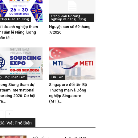
Cơ hội đầu tư công
ơ Hội Giao Thương
nghiệp và năng lượng
i doanh nghiệp tham
Nguyệt san số 69 tháng
 Tuần lễ Năng lượng
7/2026
ốc tế...
ội Chợ Triển Lãm
Tin Tức
eng Siong tham dự
Singapore đổi tên Bộ
etnam International
Thương mại và Công
urcing 2026: Cơ hội
nghiệp Singapore
a...
(MTI)...
Bài Viết Phổ Biến