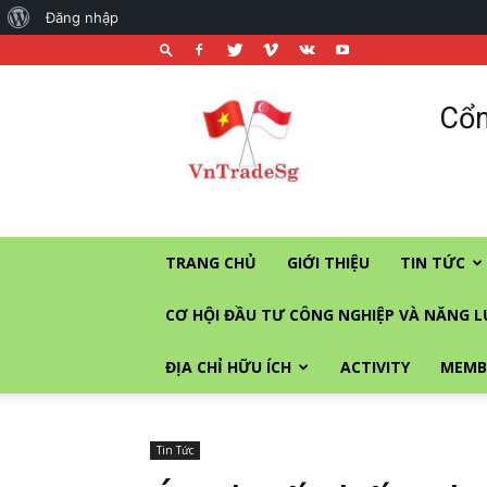
About
Đăng nhập
WordPress
Cổng
Cổn
thương
mại
và
đầu
tư
vào
TRANG CHỦ
GIỚI THIỆU
TIN TỨC
Singapore
CƠ HỘI ĐẦU TƯ CÔNG NGHIỆP VÀ NĂNG 
ĐỊA CHỈ HỮU ÍCH
ACTIVITY
MEMB
Tin Tức