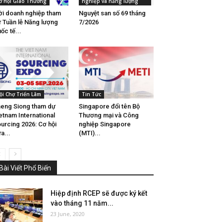
ơ Hội Giao Thương
nghiệp và năng lượng
i doanh nghiệp tham
Nguyệt san số 69 tháng
 Tuần lễ Năng lượng
7/2026
ốc tế...
ội Chợ Triển Lãm
Tin Tức
eng Siong tham dự
Singapore đổi tên Bộ
etnam International
Thương mại và Công
urcing 2026: Cơ hội
nghiệp Singapore
a...
(MTI)...
Bài Viết Phổ Biến
Hiệp định RCEP sẽ được ký kết
vào tháng 11 năm...
23 June, 2020