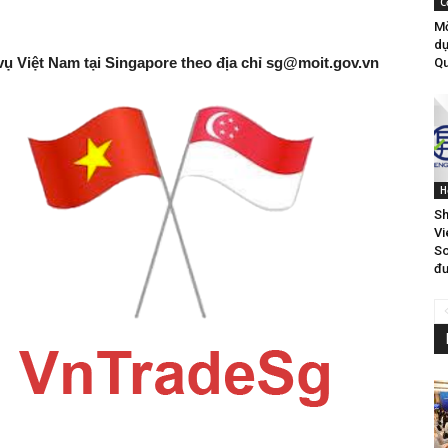
C
Mờ
dự
vụ Việt Nam tại Singapore theo địa chỉ
sg@moit.gov.vn
Qu
H
Sh
Vi
So
đư