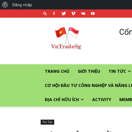
About
Đăng nhập
WordPress
Cổng
Cổn
thương
mại
và
đầu
tư
vào
TRANG CHỦ
GIỚI THIỆU
TIN TỨC
Singapore
CƠ HỘI ĐẦU TƯ CÔNG NGHIỆP VÀ NĂNG 
ĐỊA CHỈ HỮU ÍCH
ACTIVITY
MEMB
Tin Tức