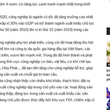
nhóm 4 nước có năng lực cạnh tranh mạnh nhất trong khối
2020, công nghiệp là ngành có tốc độ tăng trưởng cao nhất
 xấp xỉ 30% vào GDP và trở thành ngành xuất khẩu chủ lực
hứ 50 (năm 2010) lên vị trí thứ 22 (năm 2019) trong các
 nghiệp phụ trợ phát triển, cùng với đó hoạt động thu hút
tế lớn và công ty đa quốc gia hàng đầu tại Việt Nam, các
triển, vươn lên mạnh mẽ. Trong đó đã hình thành và phát
rong lĩnh vực công nghiệp cơ bản, vật liệu, cơ khí chế tạo
K
, Hòa Phát… đã tạo nền tảng cho công nghiệp hỗ trợ, giúp
Đố
sản xuất và chuỗi giá trị toàn cầu.
ki
ph
a cũng nhận thấy còn nhiều khó khăn, thách thức đặt ra
n xuất công nghiệp tập trung chủ yếu vào các hoạt động sản
 tăng thấp; động lực trong sản xuất và xuất khẩu các sản
ang chủ yếu được thúc đẩy bởi khu vực FDI, chiếm xấp xỉ