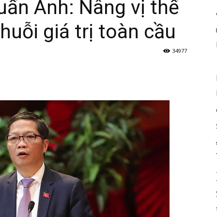
uấn Anh: Nâng vị thế
uỗi giá trị toàn cầu
34977