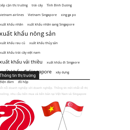
tiếp cận thị trường
trái cây
Tỉnh Bình Dương
vietnam airlines
Vietnam Singapore
xing ga po
xuất khẩu nhãn
xuất khẩu nhãn sang Singapore
xuất khẩu nông sản
xuất khẩu rau củ
xuất khẩu thủy sản
xuất khẩu trái cây việt nam
xuất khẩu vải thiều
xuất khẩu đi Singaore
xuất khẩu đi Singapore
xây dựng
Thông tin thị trường
điện đàm
đồ hộp
ết nối doanh nghiệp với doanh nghiệp. Thông tin mới nhất về thị
trường, nhu cầu bên mua và bên bán tại Việt Nam và Singapore