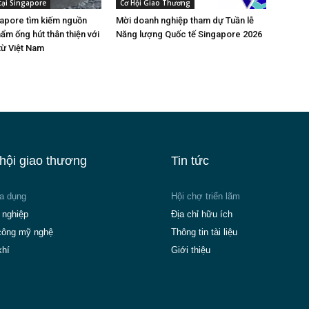
tại Singapore
Cơ Hội Giao Thương
gapore tìm kiếm nguồn
Mời doanh nghiệp tham dự Tuần lễ
ẩm ống hút thân thiện với
Năng lượng Quốc tế Singapore 2026
từ Việt Nam
hội giao thương
Tin tức
ia dụng
Hội chợ triển lãm
 nghiệp
Địa chỉ hữu ích
công mỹ nghệ
Thông tin tài liệu
khí
Giới thiệu