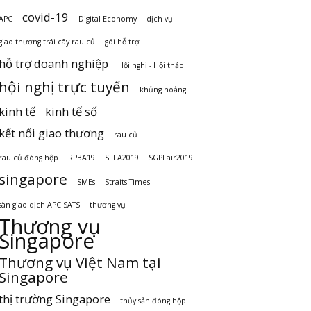
covid-19
APC
Digital Economy
dịch vụ
giao thương trái cây rau củ
gói hỗ trợ
hỗ trợ doanh nghiệp
Hội nghị - Hội thảo
hội nghị trực tuyến
khủng hoảng
kinh tế
kinh tế số
kết nối giao thương
rau củ
rau củ đóng hộp
RPBA19
SFFA2019
SGPFair2019
singapore
SMEs
Straits Times
sàn giao dịch APC SATS
thương vụ
Thương vụ
Singapore
Thương vụ Việt Nam tại
Singapore
thị trường Singapore
thủy sản đóng hộp