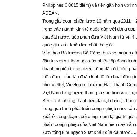
Philippines 0,0015 điểm) và tiến gần hơn với 
ASEAN.
Trong giai đoạn chiến lược 10 năm qua 2011 – 
trong các ngành kinh tế quốc dân với đóng góp
của đất nước, góp phần đưa Việt Nam từ vị trí t
quốc gia xuất khẩu lớn nhất thế giới.
Vẫn theo Bộ trưởng Bộ Công thương, ngành công
đầu tư với sự tham gia của nhiều tập đoàn kinh 
doanh nghiệp trong nước cũng đã có bước phát 
triển được các tập đoàn kinh tế lớn hoạt động t
như Viettel, VinGroup, Trường Hải, Thành Công
Việt Nam từng bước tham gia sâu hơn vào mạng 
Bên cạnh những thành tựu đã đạt được, chúng t
trong quá trình phát triển công nghiệp như: sả
xuất ở công đoạn cuối cùng, đem lại giá trị gia
phẩm công nghiệp của Việt Nam hiện nay vẫn đ
70% tổng kim ngạch xuất khẩu của cả nước….