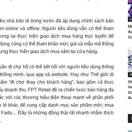
C
nhiều nhà bán lẻ trong nước đã áp dụng chính sách bán
Mờ
online và offline. Người tiêu dùng vẫn có thể tham
dự
hưng lại thực hiện giao dịch mua hàng trực tuyến để
Qu
u dùng cũng có thể tham khảo mức giá và mẫu mã thông
ưng thực hiện giao dịch mua sắm tại cửa hàng.
quân đi chợ hộ có thể kết nối với người tiêu dùng thông
 thông minh, qua app và website. Hay như Thế giới di
H
Sh
hẩm “đi chợ thay cho khách hàng”, bao gồm cả thực
Vi
ẩy doanh thu, FPT Retail đề ra chiến lược bán hàng đa
So
tác với các thương hiệu điện thoại mạnh về phân phối
đư
án lẻ khác để cung cấp danh mục sản phẩm mới; mua
i Fado… Ðây là những động thái rất nhanh nhằm thích
.