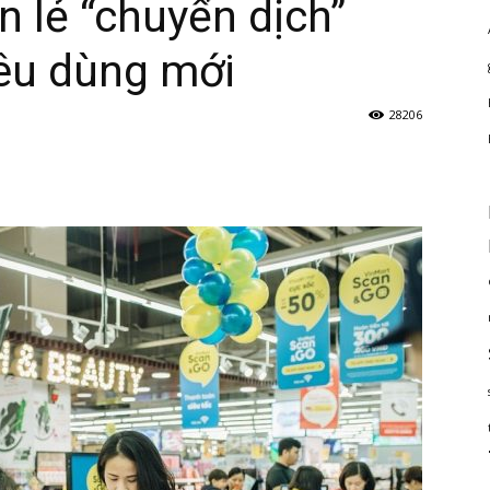
 lẻ “chuyển dịch”
iêu dùng mới
28206