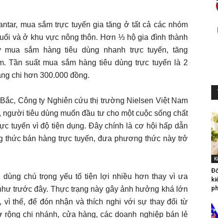
antar, mua sắm trực tuyến gia tăng ở tất cả các nhóm
tuổi và ở khu vực nông thôn. Hơn ⅓ hộ gia đình thành
y mua sắm hàng tiêu dùng nhanh trực tuyến, tăng
m. Tần suất mua sắm hàng tiêu dùng trực tuyến là 2
àng chi hơn 300.000 đồng.
ắc, Công ty Nghiên cứu thị trường Nielsen Việt Nam
an, người tiêu dùng muốn đầu tư cho một cuộc sống chất
c tuyến vì độ tiện dụng. Đây chính là cơ hội hấp dẫn
 thức bán hàng trực tuyến, đưa phương thức này trở
K
Đố
 dùng chú trọng yếu tố tiện lợi nhiều hơn thay vì ưa
ki
ph
 như trước đây. Thực trạng này gây ảnh hưởng khá lớn
 vì thế, để đón nhận và thích nghi với sự thay đổi từ
 rộng chi nhánh, cửa hàng, các doanh nghiệp bán lẻ