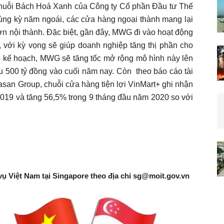
n chuỗi Bách Hoá Xanh của Công ty Cổ phần Đầu tư Thế
ùng kỳ năm ngoái, các cửa hàng ngoại thành mang lại
hơn nội thành. Đặc biệt, gần đây, MWG đi vào hoạt động
với kỳ vọng sẽ giúp doanh nghiệp tăng thị phần cho
o kế hoạch, MWG sẽ tăng tốc mở rộng mô hình này lên
êu 500 tỷ đồng vào cuối năm nay. Còn theo báo cáo tài
asan Group, chuỗi cửa hàng tiện lợi VinMart+ ghi nhận
I/2019 và tăng 56,5% trong 9 tháng đầu năm 2020 so với
vụ Việt Nam tại Singapore theo địa chỉ
sg@moit.gov.vn