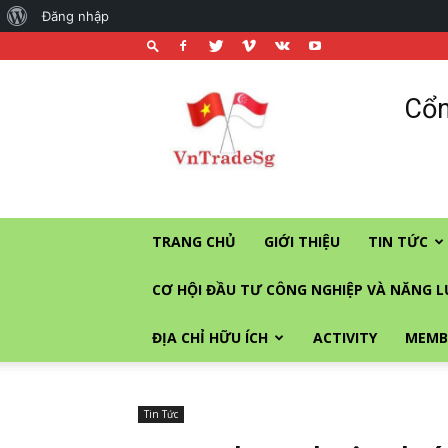
About
Đăng nhập
WordPress
Cổng
Cổn
thương
mại
và
đầu
tư
vào
TRANG CHỦ
GIỚI THIỆU
TIN TỨC
Singapore
CƠ HỘI ĐẦU TƯ CÔNG NGHIỆP VÀ NĂNG 
ĐỊA CHỈ HỮU ÍCH
ACTIVITY
MEMB
Tin Tức