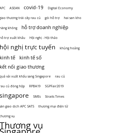
covid-19
APC
ASEAN
Digital Economy
giao thương trái cây rau củ
gói hỗ trợ
hai san kho
hỗ trợ doanh nghiệp
hàng không
hỗ trợ xuất khẩu
Hội nghị - Hội thảo
hội nghị trực tuyến
khủng hoảng
kinh tế
kinh tế số
kết nối giao thương
quả vải xuất khẩu sang Singapore
rau củ
rau củ đóng hộp
RPBA19
SGPFair2019
singapore
SMEs
Straits Times
sàn giao dịch APC SATS
thương mại điện tử
thương vụ
Thương vụ
Singapore