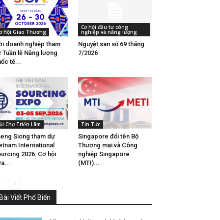
Cơ hội đầu tư công
ơ Hội Giao Thương
nghiệp và năng lượng
i doanh nghiệp tham
Nguyệt san số 69 tháng
 Tuần lễ Năng lượng
7/2026
ốc tế...
ội Chợ Triển Lãm
Tin Tức
eng Siong tham dự
Singapore đổi tên Bộ
etnam International
Thương mại và Công
urcing 2026: Cơ hội
nghiệp Singapore
a...
(MTI)...
Bài Viết Phổ Biến