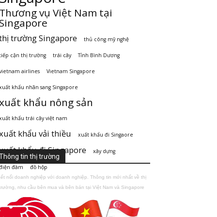
Thương vụ Việt Nam tại
Singapore
thị trường Singapore
thủ công mỹ nghệ
tiếp cận thị trường
trái cây
Tỉnh Bình Dương
vietnam airlines
Vietnam Singapore
xuất khẩu nhãn sang Singapore
xuất khẩu nông sản
xuất khẩu trái cây việt nam
xuất khẩu vải thiều
xuất khẩu đi Singaore
xuất khẩu đi Singapore
xây dựng
Thông tin thị trường
điện đàm
đồ hộp
ết nối doanh nghiệp với doanh nghiệp. Thông tin mới nhất về thị
trường, nhu cầu bên mua và bên bán tại Việt Nam và Singapore