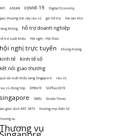
covid-19
APC
ASEAN
Digital Economy
giao thương trái cây rau củ
gói hỗ trợ
hai san kho
hỗ trợ doanh nghiệp
hàng không
hỗ trợ xuất khẩu
Hội nghị - Hội thảo
hội nghị trực tuyến
khủng hoảng
kinh tế
kinh tế số
kết nối giao thương
quả vải xuất khẩu sang Singapore
rau củ
rau củ đóng hộp
RPBA19
SGPFair2019
singapore
SMEs
Straits Times
sàn giao dịch APC SATS
thương mại điện tử
thương vụ
Thương vụ
Singapore