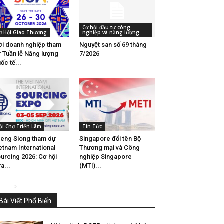
Cơ hội đầu tư công
ơ Hội Giao Thương
nghiệp và năng lượng
i doanh nghiệp tham
Nguyệt san số 69 tháng
 Tuần lễ Năng lượng
7/2026
ốc tế...
ội Chợ Triển Lãm
Tin Tức
eng Siong tham dự
Singapore đổi tên Bộ
etnam International
Thương mại và Công
urcing 2026: Cơ hội
nghiệp Singapore
a...
(MTI)...
Bài Viết Phổ Biến