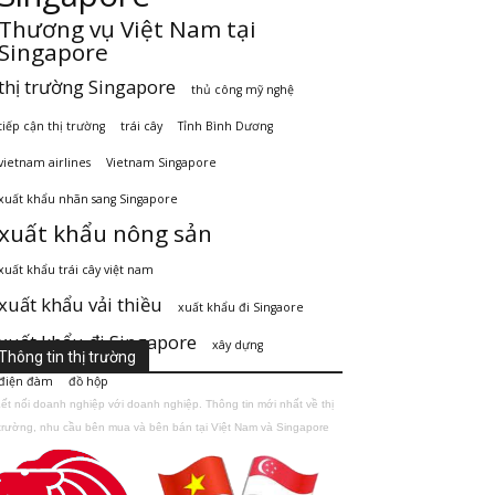
Thương vụ Việt Nam tại
Singapore
thị trường Singapore
thủ công mỹ nghệ
tiếp cận thị trường
trái cây
Tỉnh Bình Dương
vietnam airlines
Vietnam Singapore
xuất khẩu nhãn sang Singapore
xuất khẩu nông sản
xuất khẩu trái cây việt nam
xuất khẩu vải thiều
xuất khẩu đi Singaore
xuất khẩu đi Singapore
xây dựng
Thông tin thị trường
điện đàm
đồ hộp
ết nối doanh nghiệp với doanh nghiệp. Thông tin mới nhất về thị
trường, nhu cầu bên mua và bên bán tại Việt Nam và Singapore