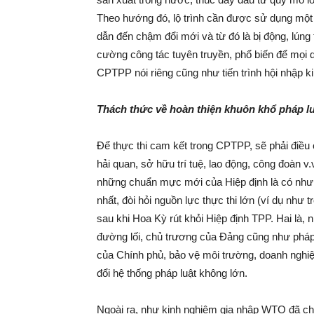
Theo hướng đó, lộ trình cần được sử dụng một cá
dẫn đến chậm đổi mới và từ đó là bị động, lúng 
cường công tác tuyên truyền, phổ biến để mọi
CPTPP nói riêng cũng như tiến trình hội nhập k
Thách thức về hoàn thiện khuôn khổ pháp lu
Để thực thi cam kết trong CPTPP, sẽ phải điều 
hải quan, sở hữu trí tuệ, lao động, công đoàn v.
những chuẩn mực mới của Hiệp định là có nhưn
nhất, đòi hỏi nguồn lực thực thi lớn (ví dụ như
sau khi Hoa Kỳ rút khỏi Hiệp định TPP. Hai là,
đường lối, chủ trương của Đảng cũng như pháp
của Chính phủ, bảo vệ môi trường, doanh ngh
đổi hệ thống pháp luật không lớn.
Ngoài ra, như kinh nghiệm gia nhập WTO đã chỉ 