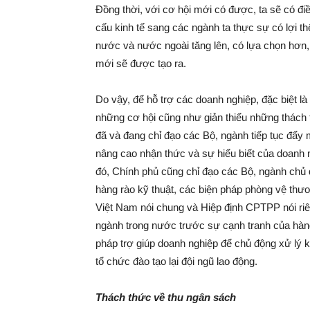
Đồng thời, với cơ hội mới có được, ta sẽ có điề
cấu kinh tế sang các ngành ta thực sự có lợi thế
nước và nước ngoài tăng lên, có lựa chọn hơn,
mới sẽ được tạo ra.
Do vậy, để hỗ trợ các doanh nghiệp, đặc biệt l
những cơ hội cũng như giản thiểu những thách t
đã và đang chỉ đạo các Bộ, ngành tiếp tục đẩy
nâng cao nhận thức và sự hiểu biết của doanh 
đó, Chính phủ cũng chỉ đạo các Bộ, ngành chủ 
hàng rào kỹ thuật, các biện pháp phòng vệ th
Việt Nam nói chung và Hiệp định CPTPP nói riê
ngành trong nước trước sự cạnh tranh của hàn
pháp trợ giúp doanh nghiệp để chủ động xử lý kị
tổ chức đào tạo lại đội ngũ lao động.
Thách thức về thu ngân sách