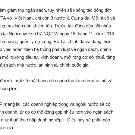
làm giảm thu ngân sách, tuy nhiên sẽ không tác động đột
TA với Việt Nam, chỉ còn 3 nước là Ca-na-đa, Mê-hi-cô và
ng mại hiện còn khiêm tốn. Trước tác động của hội nhập
trị tại Nghị quyết số 07-NQ/TW ngày 18 tháng 11 năm 2016
nhà nước, quản lý nợ công, Bộ Tài chính đã và đang thực
ó việc hoàn thiện hệ thống pháp luật về ngân sách, chính
ện môi trường đầu tư, kinh doanh, mở rộng cơ sở thuế, tăng
ân sách nhà nước, an ninh tài chính quốc gia.
u đối với một số mặt hàng có nguồn thu lớn như dầu thô và
không lớn.
P mang lại, các doanh nghiệp trong và ngoài nước sẽ có
kinh doanh, từ đó có thể đóng góp nhiều hơn vào ngân sách
a như thuế thu nhập danh nghiệp… Điều này sẽ phần nào
ốc gia.