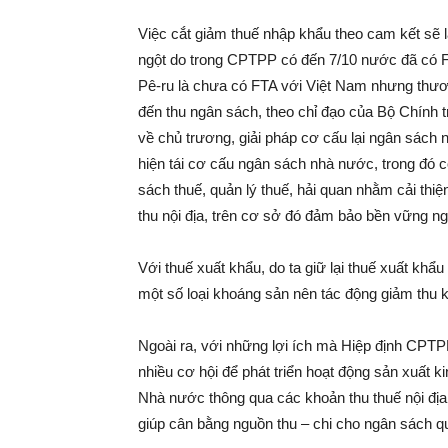
Việc cắt giảm thuế nhập khẩu theo cam kết sẽ 
ngột do trong CPTPP có đến 7/10 nước đã có F
Pê-ru là chưa có FTA với Việt Nam nhưng thươ
đến thu ngân sách, theo chỉ đạo của Bộ Chính 
về chủ trương, giải pháp cơ cấu lại ngân sách 
hiện tái cơ cấu ngân sách nhà nước, trong đó c
sách thuế, quản lý thuế, hải quan nhằm cải thi
thu nội địa, trên cơ sở đó đảm bảo bền vững ng
Với thuế xuất khẩu, do ta giữ lại thuế xuất khẩ
một số loại khoáng sản nên tác động giảm thu 
Ngoài ra, với những lợi ích mà Hiệp định CPTP
nhiều cơ hội để phát triển hoạt động sản xuất 
Nhà nước thông qua các khoản thu thuế nội đị
giúp cân bằng nguồn thu – chi cho ngân sách qu