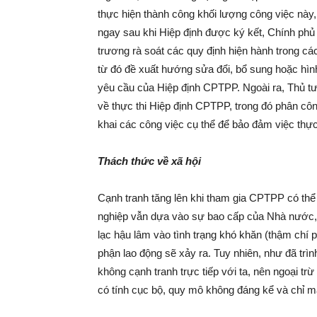
thực hiện thành công khối lượng công việc này, 
ngay sau khi Hiệp định được ký kết, Chính phủ
trương rà soát các quy định hiện hành trong c
từ đó đề xuất hướng sửa đổi, bổ sung hoặc hì
yêu cầu của Hiệp định CPTPP. Ngoài ra, Thủ 
về thực thi Hiệp định CPTPP, trong đó phân côn
khai các công việc cụ thể để bảo đảm việc thực
Thách thức về xã hội
Cạnh tranh tăng lên khi tham gia CPTPP có thể
nghiệp vẫn dựa vào sự bao cấp của Nhà nước, 
lạc hậu lâm vào tình trạng khó khăn (thậm chí p
phận lao động sẽ xảy ra. Tuy nhiên, như đã trì
không cạnh tranh trực tiếp với ta, nên ngoại tr
có tính cục bộ, quy mô không đáng kể và chỉ m