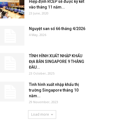
Hiệp định RCEP sẽ được ký kết
vào tháng 11 năm...
23 June, 2020
Nguyệt san số 66 tháng 4/2026
4 May, 2026
TÌNH HÌNH XUẤT NHẬP KHẨU
ĐỊA BÀN SINGAPORE 9 THÁNG
ĐẦU...
23 October, 2025
Tình hình xuất nhập khẩu thị
trường Singapore tháng 10
năm...
29 November, 2023
Load more