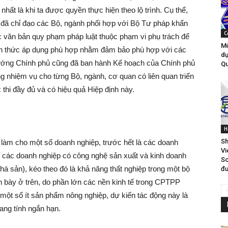
nhất là khi ta được quyền thực hiện theo lộ trình. Cụ thể,
 đã chỉ đạo các Bộ, ngành phối hợp với Bộ Tư pháp khẩn
C
ác văn bản quy phạm pháp luật thuộc phạm vi phụ trách để
Mờ
nh thức áp dụng phù hợp nhằm đảm bảo phù hợp với các
dự
tướng Chính phủ cũng đã ban hành Kế hoạch của Chính phủ
Qu
g nhiệm vụ cho từng Bộ, ngành, cơ quan có liên quan triển
 thi đầy đủ và có hiệu quả Hiệp định này.
H
Sh
 làm cho một số doanh nghiệp, trước hết là các doanh
Vi
các doanh nghiệp có công nghệ sản xuất và kinh doanh
So
há sản), kéo theo đó là khả năng thất nghiệp trong một bộ
đư
nh bày ở trên, do phần lớn các nền kinh tế trong CPTPP
ừ một số ít sản phẩm nông nghiệp, dự kiến tác động này là
ang tính ngắn hạn.