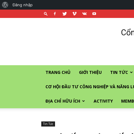
About
Đăng nhập
WordPress
Cổng
Cổn
thương
mại
và
đầu
tư
vào
TRANG CHỦ
GIỚI THIỆU
TIN TỨC
Singapore
CƠ HỘI ĐẦU TƯ CÔNG NGHIỆP VÀ NĂNG 
ĐỊA CHỈ HỮU ÍCH
ACTIVITY
MEMB
Tin Tức