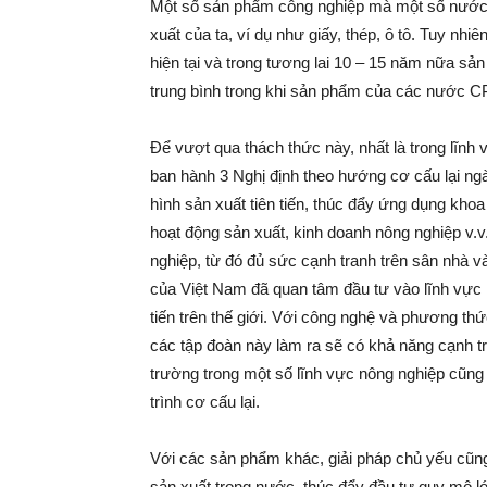
Một số sản phẩm công nghiệp mà một số nước
xuất của ta, ví dụ như giấy, thép, ô tô. Tuy nh
hiện tại và trong tương lai 10 – 15 năm nữa s
trung bình trong khi sản phẩm của các nước 
Để vượt qua thách thức này, nhất là trong lĩnh
ban hành 3 Nghị định theo hướng cơ cấu lại ngà
hình sản xuất tiên tiến, thúc đẩy ứng dụng kho
hoạt động sản xuất, kinh doanh nông nghiệp v.
nghiệp, từ đó đủ sức cạnh tranh trên sân nhà và
của Việt Nam đã quan tâm đầu tư vào lĩnh vực 
tiến trên thế giới. Với công nghệ và phương thứ
các tập đoàn này làm ra sẽ có khả năng cạnh t
trường trong một số lĩnh vực nông nghiệp cũng 
trình cơ cấu lại.
Với các sản phẩm khác, giải pháp chủ yếu cũng l
sản xuất trong nước, thúc đẩy đầu tư quy mô l