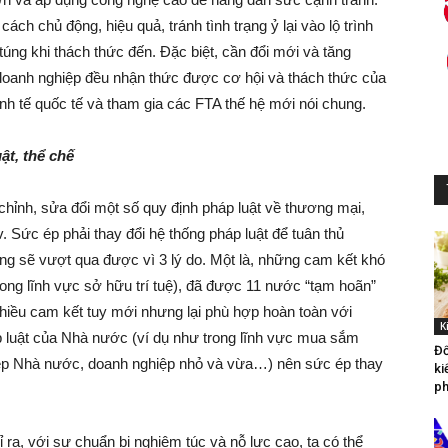
ch chủ động, hiệu quả, tránh tình trạng ỷ lại vào lộ trình
túng khi thách thức đến. Đặc biệt, cần đổi mới và tăng
 doanh nghiệp đều nhận thức được cơ hội và thách thức của
inh tế quốc tế và tham gia các FTA thế hệ mới nói chung.
ật, thể chế
chỉnh, sửa đổi một số quy định pháp luật về thương mại,
v. Sức ép phải thay đổi hệ thống pháp luật để tuân thủ
g sẽ vượt qua được vì 3 lý do. Một là, những cam kết khó
 trong lĩnh vực sở hữu trí tuệ), đã được 11 nước “tạm hoãn”
 nhiều cam kết tuy mới nhưng lại phù hợp hoàn toàn với
K
 luật của Nhà nước (ví dụ như trong lĩnh vực mua sắm
Đố
iệp Nhà nước, doanh nghiệp nhỏ và vừa…) nên sức ép thay
ki
ph
ra, với sự chuẩn bị nghiêm túc và nỗ lực cao, ta có thể