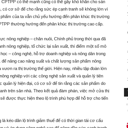
 CPTPP có thế mạnh cũng có thể gây khó khăn cho sản
iên, có cơ sở để cho rằng sức ép cạnh tranh sẽ không lớn vì
ản phẩm của ta vẫn chủ yếu hướng đến phân khúc thị trường
CPTPP thường hướng đến phân khúc thị trường cao cấp.
 vực nông nghiệp – chăn nuôi, Chính phủ trong thời qua đã
nh nông nghiệp, tổ chức lại sản xuất, thí điểm một số mô
a học – công nghệ, hỗ trợ doanh nghiệp và nông dân trong
v. để nâng cao năng suất và chất lượng sản phẩm nông
 vươn ra thị trường thế giới. Hiện nay, nhiều tập đoàn lớn
nông nghiệp với các công nghệ sản xuất và quản lý tiên
c quản lý hiện đại, có cơ sở để tin rằng các sản phẩm do
ranh trên sân nhà. Theo kết quả đàm phán, việc mở cửa thị
sẽ được thực hiện theo lộ trình phù hợp để hỗ trợ cho tiến
K
à kéo dãn lộ trình giảm thuế để có thời gian tái cơ cấu
ớn và áp dụng công nghệ cao để nâng dần sức cạnh tranh.