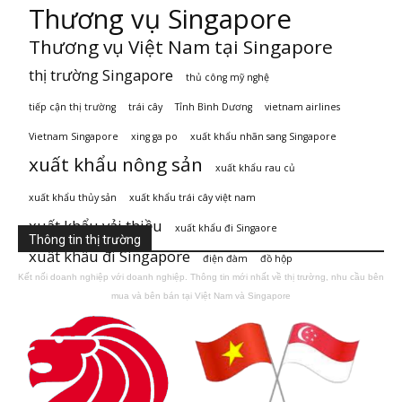
Thương vụ Singapore
Thương vụ Việt Nam tại Singapore
thị trường Singapore
thủ công mỹ nghệ
tiếp cận thị trường
trái cây
Tỉnh Bình Dương
vietnam airlines
Vietnam Singapore
xing ga po
xuất khẩu nhãn sang Singapore
xuất khẩu nông sản
xuất khẩu rau củ
xuất khẩu thủy sản
xuất khẩu trái cây việt nam
xuất khẩu vải thiều
xuất khẩu đi Singaore
Thông tin thị trường
xuất khẩu đi Singapore
điện đàm
đồ hộp
Kết nối doanh nghiệp với doanh nghiệp. Thông tin mới nhất về thị trường, nhu cầu bên
mua và bên bán tại Việt Nam và Singapore