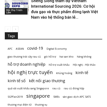
Sheng Siong tham dự Vietnam
International Sourcing 2026: Cơ hội
Hội Chợ Triển
đưa gạo và thực phẩm đông lạnh Việt
Lãm
Nam vào hệ thống bán lẻ...
Tags
covid-19
APC
ASEAN
Digital Economy
giao thương trái cây rau củ
gói hỗ trợ
hai san kho
hàng không
hỗ trợ doanh nghiệp
hỗ trợ xuất khẩu
Hội nghị - Hội thảo
hội nghị trực tuyến
kinh tế
khủng hoảng
kinh tế số
kết nối giao thương
quả vải xuất khẩu sang Singapore
rau củ
rau củ đóng hộp
singapore
SGPFair2019
SMEs
sàn giao dịch APC SATS
thương mại điện tử
thương vụ