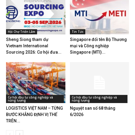
Hội Chợ Triển Lãm
Tin Tức
Sheng Siong tham dự
Singapore đổi tên Bộ Thương
Vietnam International
mại và Công nghiệp
Sourcing 2026: Cơ hội đưa...
Singapore (MTI)...
Cơ hội đầu tư công nghiệp và
Cơ hội đầu tư công nghiệp và
năng lượng
năng lượng
LOGISTICS VIỆT NAM – TỪNG
Nguyệt san số 68 tháng
BƯỚC KHẲNG ĐỊNH VỊ THẾ
6/2026
TRÊN...