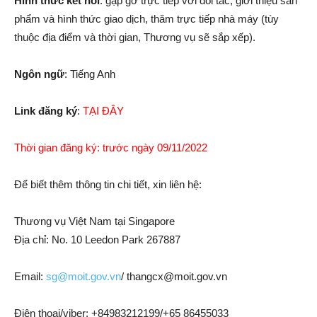
Hình thức kết nối
: gặp gỡ trực tiếp với đối tác, giới thiệu sản
phẩm và hình thức giao dịch, thăm trực tiếp nhà máy (tùy
thuộc địa điểm và thời gian, Thương vụ sẽ sắp xếp).
Ngôn ngữ
: Tiếng Anh
Link đăng ký
:
TẠI ĐÂY
Thời gian đăng ký: trước ngày 09/11/2022
Để biết thêm thông tin chi tiết, xin liên hệ:
Thương vụ Việt Nam tại Singapore
Địa chỉ: No. 10 Leedon Park 267887
Email:
sg@moit.gov.vn
/
thangcx@moit.gov.vn
Điện thoại/viber: +84983212199/+65 86455033