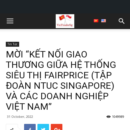
Tin Tức
MỜI “KẾT NỐI GIAO
THƯƠNG GIỮA HỆ THỐNG
SIÊU THỊ FAIRPRICE (TẬP
ĐOÀN NTUC SINGAPORE)
VÀ CÁC DOANH NGHIỆP
VIỆT NAM”
31 October, 2022
1049989