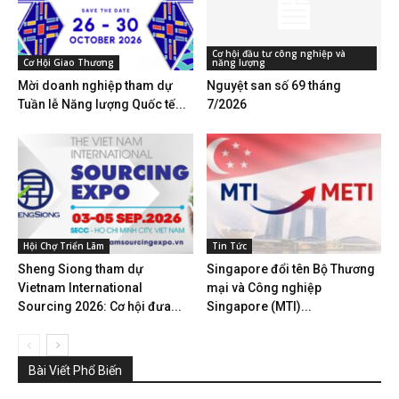
Cơ hội đầu tư công nghiệp và
Cơ Hội Giao Thương
năng lượng
Mời doanh nghiệp tham dự
Nguyệt san số 69 tháng
Tuần lễ Năng lượng Quốc tế...
7/2026
Hội Chợ Triển Lãm
Tin Tức
Sheng Siong tham dự
Singapore đổi tên Bộ Thương
Vietnam International
mại và Công nghiệp
Sourcing 2026: Cơ hội đưa...
Singapore (MTI)...
Bài Viết Phổ Biến