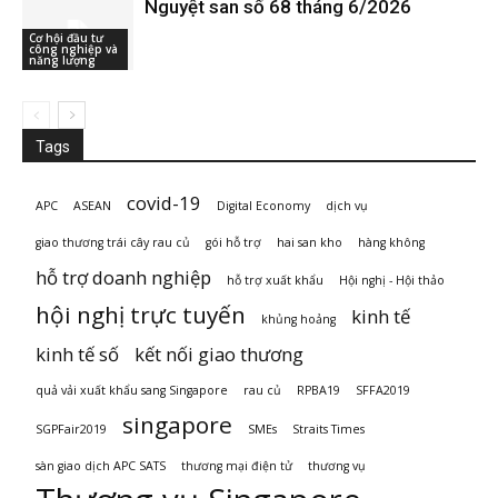
Nguyệt san số 68 tháng 6/2026
Cơ hội đầu tư
công nghiệp và
năng lượng
Tags
covid-19
APC
ASEAN
Digital Economy
dịch vụ
giao thương trái cây rau củ
gói hỗ trợ
hai san kho
hàng không
hỗ trợ doanh nghiệp
hỗ trợ xuất khẩu
Hội nghị - Hội thảo
hội nghị trực tuyến
kinh tế
khủng hoảng
kinh tế số
kết nối giao thương
quả vải xuất khẩu sang Singapore
rau củ
RPBA19
SFFA2019
singapore
SGPFair2019
SMEs
Straits Times
sàn giao dịch APC SATS
thương mại điện tử
thương vụ