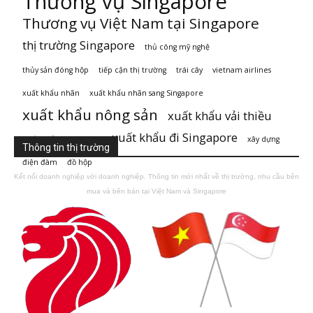
Thương vụ Singapore
Thương vụ Việt Nam tại Singapore
thị trường Singapore
thủ công mỹ nghệ
thủy sản đóng hộp
tiếp cận thị trường
trái cây
vietnam airlines
xuất khẩu nhãn
xuất khẩu nhãn sang Singapore
xuất khẩu nông sản
xuất khẩu vải thiều
xuất khẩu đi Singapore
xuất khẩu đi Singaore
xây dựng
Thông tin thị trường
điện đàm
đồ hộp
Kết nối doanh nghiệp với doanh nghiệp. Thông tin mới nhất về thị trường, nhu cầu bên
mua và bên bán tại Việt Nam và Singapore