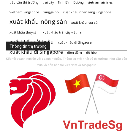
tiếp cận thị trường
trái cây
Tỉnh Bình Dương
vietnam airlines
Vietnam Singapore
xing ga po
xuất khẩu nhãn sang Singapore
xuất khẩu nông sản
xuất khẩu rau củ
xuất khẩu thủy sản
xuất khẩu trái cây việt nam
xuất khẩu vải thiều
xuất khẩu đi Singaore
Thông tin thị trường
xuất khẩu đi Singapore
điện đàm
đồ hộp
Kết nối doanh nghiệp với doanh nghiệp. Thông tin mới nhất về thị trường, nhu cầu bên
mua và bên bán tại Việt Nam và Singapore