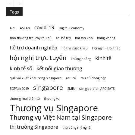
Tags
covid-19
APC
ASEAN
Digital Economy
giao thương trái cây rau củ
gói hỗ trợ
hai san kho
hàng không
hỗ trợ doanh nghiệp
hỗ trợ xuất khẩu
Hội nghị - Hội thảo
hội nghị trực tuyến
kinh tế
khủng hoảng
kinh tế số
kết nối giao thương
quả vải xuất khẩu sang Singapore
rau củ
rau củ đóng hộp
singapore
SGPFair2019
SMEs
sàn giao dịch APC SATS
thương mại điện tử
thương vụ
Thương vụ Singapore
Thương vụ Việt Nam tại Singapore
thị trường Singapore
thủ công mỹ nghệ