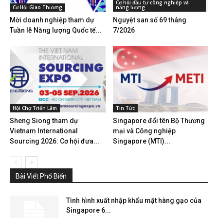
Cơ hội đầu tư công nghiệp và
Cơ Hội Giao Thương
năng lượng
Mời doanh nghiệp tham dự
Nguyệt san số 69 tháng
Tuần lễ Năng lượng Quốc tế...
7/2026
Hội Chợ Triển Lãm
Tin Tức
Sheng Siong tham dự
Singapore đổi tên Bộ Thương
Vietnam International
mại và Công nghiệp
Sourcing 2026: Cơ hội đưa...
Singapore (MTI)...
Bài Viết Phổ Biến
Tình hình xuất nhập khẩu mặt hàng gạo của
Singapore 6...