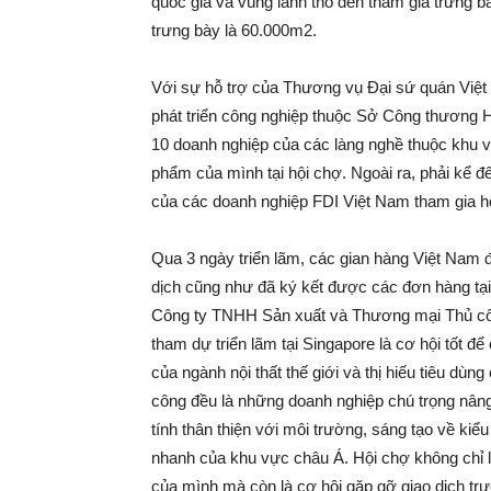
quốc gia và vùng lãnh thổ đến tham gia trưng b
trưng bày là 60.000m2.
Với sự hỗ trợ của Thương vụ Đại sứ quán Việt
phát triển công nghiệp thuộc Sở Công thương H
10 doanh nghiệp của các làng nghề thuộc khu 
phẩm của mình tại hội chợ. Ngoài ra, phải kể đế
của các doanh nghiệp FDI Việt Nam tham gia h
Qua 3 ngày triển lãm, các gian hàng Việt Nam 
dịch cũng như đã ký kết được các đơn hàng tại 
Công ty TNHH Sản xuất và Thương mại Thủ công
tham dự triển lãm tại Singapore là cơ hội tốt
của ngành nội thất thế giới và thị hiếu tiêu dù
công đều là những doanh nghiệp chú trọng nân
tính thân thiện với môi trường, sáng tạo về kiểu
nhanh của khu vực châu Á. Hội chợ không chỉ l
của mình mà còn là cơ hội gặp gỡ giao dịch trự