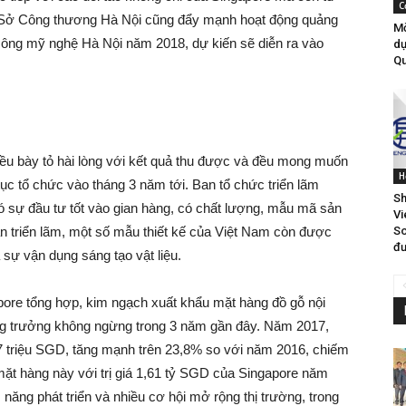
C
y, Sở Công thương Hà Nội cũng đẩy mạnh hoạt động quảng
Mờ
 công mỹ nghệ Hà Nội năm 2018, dự kiến sẽ diễn ra vào
dự
Qu
đều bày tỏ hài lòng với kết quả thu được và đều mong muốn
H
tục tổ chức vào tháng 3 năm tới. Ban tổ chức triển lãm
Sh
 sự đầu tư tốt vào gian hàng, có chất lượng, mẫu mã sản
Vi
So
n triển lãm, một số mẫu thiết kế của Việt Nam còn được
đư
 sự vận dụng sáng tạo vật liệu.
pore tổng hợp, kim ngạch xuất khẩu mặt hàng đồ gỗ nội
ng trưởng không ngừng trong 3 năm gần đây. Năm 2017,
7 triệu SGD, tăng mạnh trên 23,8% so với năm 2016, chiếm
mặt hàng này với trị giá 1,61 tỷ SGD của Singapore năm
năng phát triển và nhiều cơ hội mở rộng thị trường, trong