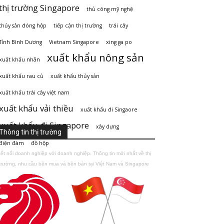
thị trường Singapore
thủ công mỹ nghệ
thủy sản đóng hộp
tiếp cận thị trường
trái cây
Tỉnh Bình Dương
Vietnam Singapore
xing ga po
xuất khẩu nông sản
xuất khẩu nhãn
xuất khẩu rau củ
xuất khẩu thủy sản
xuất khẩu trái cây việt nam
xuất khẩu vải thiều
xuất khẩu đi Singaore
xuất khẩu đi Singapore
xây dựng
Thông tin thị trường
điện đàm
đồ hộp
ết nối doanh nghiệp với doanh nghiệp. Thông tin mới nhất về thị
trường, nhu cầu bên mua và bên bán tại Việt Nam và Singapore