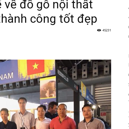
 về đồ gỗ nội thất
thành công tốt đẹp
45231