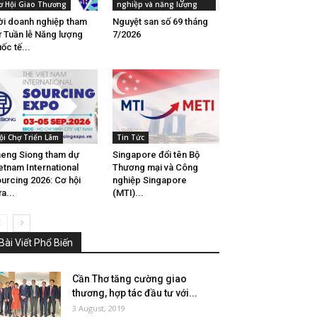
ơ Hội Giao Thương
nghiệp và năng lượng
i doanh nghiệp tham
Nguyệt san số 69 tháng
 Tuần lễ Năng lượng
7/2026
ốc tế...
ội Chợ Triển Lãm
Tin Tức
eng Siong tham dự
Singapore đổi tên Bộ
etnam International
Thương mại và Công
urcing 2026: Cơ hội
nghiệp Singapore
a...
(MTI)...
Bài Viết Phổ Biến
Cần Thơ tăng cường giao
thương, hợp tác đầu tư với...
3 August, 2019