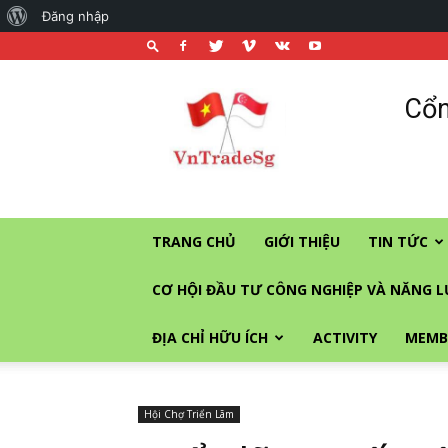
About
Đăng nhập
WordPress
Cổng
Cổn
thương
mại
và
đầu
tư
vào
TRANG CHỦ
GIỚI THIỆU
TIN TỨC
Singapore
CƠ HỘI ĐẦU TƯ CÔNG NGHIỆP VÀ NĂNG 
ĐỊA CHỈ HỮU ÍCH
ACTIVITY
MEMB
Hội Chợ Triển Lãm