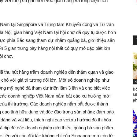
ày với tổng số gần hơn 400 gian hàng và tổng diện tích
 Nam tại Singapore và Trung tâm Khuyến công và Tư vấn
à Nội, gian hàng Việt Nam tại hội chợ đã quy tụ được hơn
vực phía Bắc sang tham dự nhằm quảng bá, giới thiệu sản
n 5 gian trưng bày hàng nội thất có quy mô đặc biệt lớn
ội chợ.
đã thu hút hàng trăm doanh nghiệp đến thăm quan và giao
chỗ với giá trị tương đối lớn. Một số doanh nghiệp như
K
 mỹ nghệ đã tham dự triển lãm 3 lần và cho biết việc
Đố
ki
 để các doanh nghiệp Việt Nam nắm bắt các xu hướng mới
ph
ng của thị trường. Các doanh nghiệp nắm bắt được thành
g cao tính hữu dụng và độc đáo trong sản phẩm; đảm bảo
 dáng và vật liệu, thích nghi cao với xu hướng đô thị hóa
à dịp để các doanh nghiệp giới thiệu, quảng bá sản phẩm
c tiếp với các đối tác không chỉ của Singapore mà còn từ