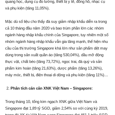
quang học, dụng cụ đo lường, thiết bị y tế, đồng hồ, nhạc cụ
và phụ kiện (tăng 11,05%).
Mặc dù số liệu cho thấy đà suy giảm nhập khẩu diễn ra trong
cả 10 tháng đầu năm 2020 và bao trùm phần lớn các nhóm
ngành hàng nhập khẩu chính của Singapore, tuy nhiên một số
nhóm ngành hàng nhập khẩu vẫn gia tăng mạnh, thể hiện nhu
cầu của thị trường Singapore khá lớn như sản phẩm dệt may
dùng trong sản xuất quần áo (tăng 530,04%), dầu mỡ động
thực vật, chất béo (tăng 73,72%), ngọc trai, đá quý và sản
phẩm kim hoàn (tăng 21,63%), dược phẩm (tăng 13,26%),
máy móc, thiết bị, điện thoại di dộng và phụ kiện (tăng 11%)…
Phân tích cán cân XNK Việt Nam – Singapore:
Trong tháng 10, tổng kim ngạch XNK giữa Việt Nam và
Singapore đạt 1,89 tỷ SGD, giảm 2,54% so với cùng kỳ 2019,
trong đó XK từ Việt Nam sang Singapore đạt 461,1 triệu SGD,