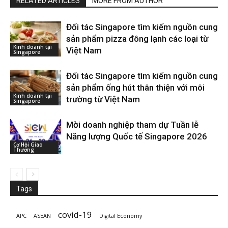
RELATED ARTICLES
MORE FROM AUTHOR
Đối tác Singapore tìm kiếm nguồn cung
sản phẩm pizza đông lạnh các loại từ
Kinh doanh tại
Việt Nam
Singapore
Đối tác Singapore tìm kiếm nguồn cung
sản phẩm ống hút thân thiện với môi
Kinh doanh tại
trường từ Việt Nam
Singapore
Mời doanh nghiệp tham dự Tuần lễ
Năng lượng Quốc tế Singapore 2026
Cơ Hội Giao
Thương
Tags
covid-19
APC
ASEAN
Digital Economy