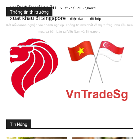
xuất khẩu vải thiều
xuất khẩu đi Singaore
Thông tin thị trường
xuất khẩu đi Singapore
điện đàm
đồ hộp
Kết nối doanh nghiệp với doanh nghiệp. Thông tin mới nhất về thị trường, nhu cầu bên
mua và bên bán tại Việt Nam và Singapore
Tin Nóng