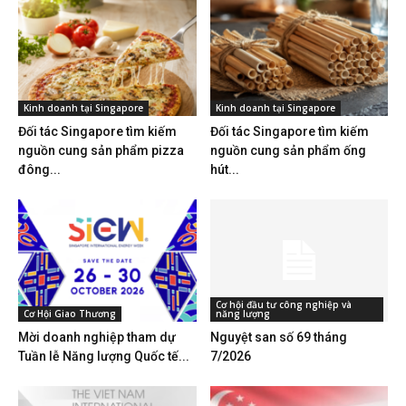
Kinh doanh tại Singapore
Kinh doanh tại Singapore
Đối tác Singapore tìm kiếm
Đối tác Singapore tìm kiếm
nguồn cung sản phẩm pizza
nguồn cung sản phẩm ống
đông...
hút...
Cơ hội đầu tư công nghiệp và
Cơ Hội Giao Thương
năng lượng
Mời doanh nghiệp tham dự
Nguyệt san số 69 tháng
Tuần lễ Năng lượng Quốc tế...
7/2026