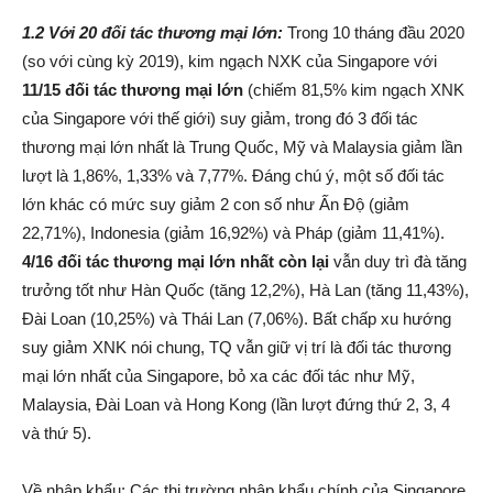
1.2 Với 20 đối tác thương mại lớn:
Trong 10 tháng đầu 2020
(so với cùng kỳ 2019), kim ngạch NXK của Singapore với
11/15 đối tác thương mại lớn
(chiếm 81,5% kim ngạch XNK
của Singapore với thế giới) suy giảm, trong đó 3 đối tác
thương mại lớn nhất là Trung Quốc, Mỹ và Malaysia giảm lần
lượt là 1,86%, 1,33% và 7,77%. Đáng chú ý, một số đối tác
lớn khác có mức suy giảm 2 con số như Ấn Độ (giảm
22,71%), Indonesia (giảm 16,92%) và Pháp (giảm 11,41%).
4/16 đối tác thương mại lớn nhất còn lại
vẫn duy trì đà tăng
trưởng tốt như Hàn Quốc (tăng 12,2%), Hà Lan (tăng 11,43%),
Đài Loan (10,25%) và Thái Lan (7,06%). Bất chấp xu hướng
suy giảm XNK nói chung, TQ vẫn giữ vị trí là đối tác thương
mại lớn nhất của Singapore, bỏ xa các đối tác như Mỹ,
Malaysia, Đài Loan và Hong Kong (lần lượt đứng thứ 2, 3, 4
và thứ 5).
Về nhập khẩu: Các thị trường nhập khẩu chính của Singapore