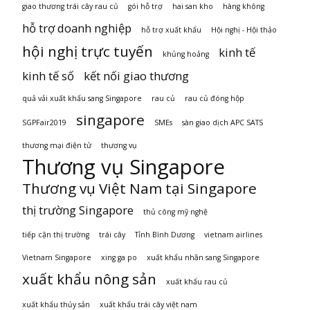
giao thương trái cây rau củ
gói hỗ trợ
hai san kho
hàng không
hỗ trợ doanh nghiệp
hỗ trợ xuất khẩu
Hội nghị - Hội thảo
hội nghị trực tuyến
kinh tế
khủng hoảng
kinh tế số
kết nối giao thương
quả vải xuất khẩu sang Singapore
rau củ
rau củ đóng hộp
singapore
SGPFair2019
SMEs
sàn giao dịch APC SATS
thương mại điện tử
thương vụ
Thương vụ Singapore
Thương vụ Việt Nam tại Singapore
thị trường Singapore
thủ công mỹ nghệ
tiếp cận thị trường
trái cây
Tỉnh Bình Dương
vietnam airlines
Vietnam Singapore
xing ga po
xuất khẩu nhãn sang Singapore
xuất khẩu nông sản
xuất khẩu rau củ
xuất khẩu thủy sản
xuất khẩu trái cây việt nam