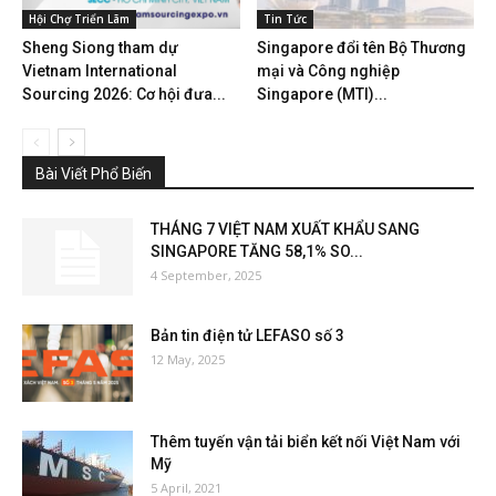
Hội Chợ Triển Lãm
Tin Tức
Sheng Siong tham dự
Singapore đổi tên Bộ Thương
Vietnam International
mại và Công nghiệp
Sourcing 2026: Cơ hội đưa...
Singapore (MTI)...
Bài Viết Phổ Biến
THÁNG 7 VIỆT NAM XUẤT KHẨU SANG
SINGAPORE TĂNG 58,1% SO...
4 September, 2025
Bản tin điện tử LEFASO số 3
12 May, 2025
Thêm tuyến vận tải biển kết nối Việt Nam với
Mỹ
5 April, 2021