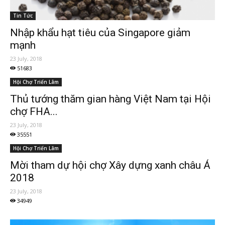
Tin Tức
Nhập khẩu hạt tiêu của Singapore giảm
mạnh
23 July, 2018
51683
Hội Chợ Triển Lãm
Thủ tướng thăm gian hàng Việt Nam tại Hội
chợ FHA...
23 July, 2018
35551
Hội Chợ Triển Lãm
Mời tham dự hội chợ Xây dựng xanh châu Á
2018
23 July, 2018
34949