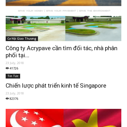
Cơ Hội Giao Thương
Công ty Acrypave cần tìm đối tác, nhà phân
phối tại...
23 July, 2018
41726
Tin Tức
Chiến lược phát triển kinh tế Singapore
23 July, 2018
82376