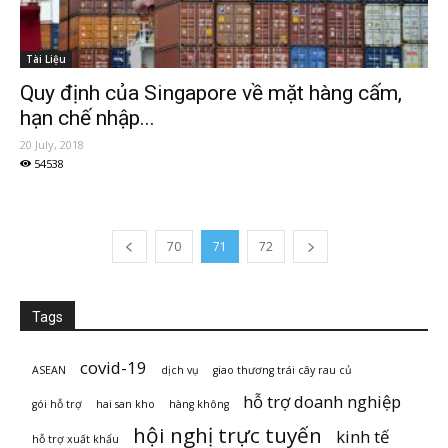
Tài Liệu
Quy định của Singapore về mặt hàng cấm,
hạn chế nhập...
20 July, 2018
54538
70
71
72
Tags
covid-19
ASEAN
dịch vụ
giao thương trái cây rau củ
hỗ trợ doanh nghiệp
gói hỗ trợ
hai san kho
hàng không
hội nghị trực tuyến
kinh tế
hỗ trợ xuất khẩu