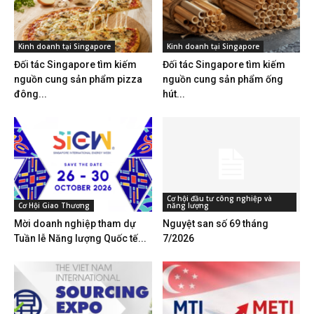
Kinh doanh tại Singapore
Kinh doanh tại Singapore
Đối tác Singapore tìm kiếm
Đối tác Singapore tìm kiếm
nguồn cung sản phẩm pizza
nguồn cung sản phẩm ống
đông...
hút...
Cơ hội đầu tư công nghiệp và
Cơ Hội Giao Thương
năng lượng
Mời doanh nghiệp tham dự
Nguyệt san số 69 tháng
Tuần lễ Năng lượng Quốc tế...
7/2026