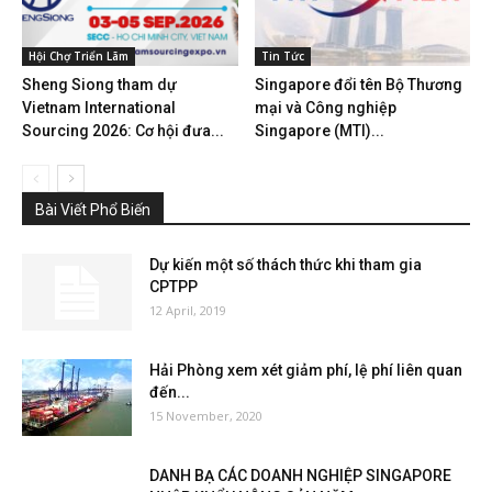
Hội Chợ Triển Lãm
Tin Tức
Sheng Siong tham dự
Singapore đổi tên Bộ Thương
Vietnam International
mại và Công nghiệp
Sourcing 2026: Cơ hội đưa...
Singapore (MTI)...
Bài Viết Phổ Biến
Dự kiến một số thách thức khi tham gia
CPTPP
12 April, 2019
Hải Phòng xem xét giảm phí, lệ phí liên quan
đến...
15 November, 2020
DANH BẠ CÁC DOANH NGHIỆP SINGAPORE