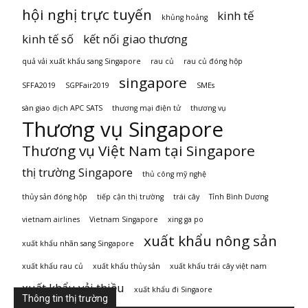
hội nghị trực tuyến
kinh tế
khủng hoảng
kinh tế số
kết nối giao thương
quả vải xuất khẩu sang Singapore
rau củ
rau củ đóng hộp
singapore
SFFA2019
SGPFair2019
SMEs
sàn giao dịch APC SATS
thương mại điện tử
thương vụ
Thương vụ Singapore
Thương vụ Việt Nam tại Singapore
thị trường Singapore
thủ công mỹ nghệ
thủy sản đóng hộp
tiếp cận thị trường
trái cây
Tỉnh Bình Dương
vietnam airlines
Vietnam Singapore
xing ga po
xuất khẩu nông sản
xuất khẩu nhãn sang Singapore
xuất khẩu rau củ
xuất khẩu thủy sản
xuất khẩu trái cây việt nam
xuất khẩu vải thiều
xuất khẩu đi Singaore
Thông tin thị trường