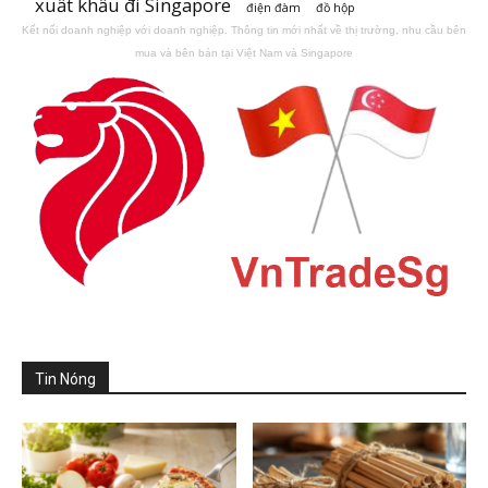
xuất khẩu đi Singapore
điện đàm
đồ hộp
Kết nối doanh nghiệp với doanh nghiệp. Thông tin mới nhất về thị trường, nhu cầu bên
mua và bên bán tại Việt Nam và Singapore
Tin Nóng