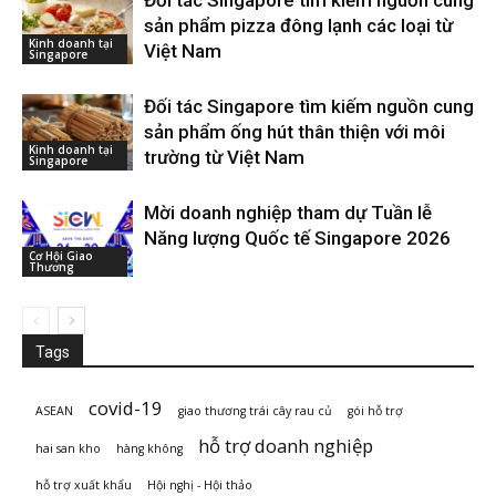
sản phẩm pizza đông lạnh các loại từ
Kinh doanh tại
Việt Nam
Singapore
Đối tác Singapore tìm kiếm nguồn cung
sản phẩm ống hút thân thiện với môi
Kinh doanh tại
trường từ Việt Nam
Singapore
Mời doanh nghiệp tham dự Tuần lễ
Năng lượng Quốc tế Singapore 2026
Cơ Hội Giao
Thương
Tags
covid-19
ASEAN
giao thương trái cây rau củ
gói hỗ trợ
hỗ trợ doanh nghiệp
hai san kho
hàng không
hỗ trợ xuất khẩu
Hội nghị - Hội thảo