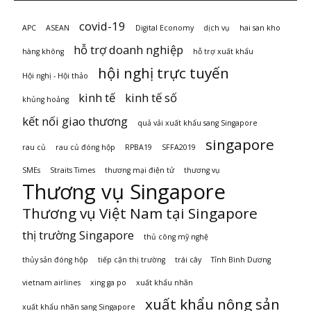
covid-19
APC
ASEAN
Digital Economy
dịch vụ
hai san kho
hỗ trợ doanh nghiệp
hàng không
hỗ trợ xuất khẩu
hội nghị trực tuyến
Hội nghị - Hội thảo
kinh tế
kinh tế số
khủng hoảng
kết nối giao thương
quả vải xuất khẩu sang Singapore
singapore
rau củ
rau củ đóng hộp
RPBA19
SFFA2019
SMEs
Straits Times
thương mại điện tử
thương vụ
Thương vụ Singapore
Thương vụ Việt Nam tại Singapore
thị trường Singapore
thủ công mỹ nghệ
thủy sản đóng hộp
tiếp cận thị trường
trái cây
Tỉnh Bình Dương
vietnam airlines
xing ga po
xuất khẩu nhãn
xuất khẩu nông sản
xuất khẩu nhãn sang Singapore