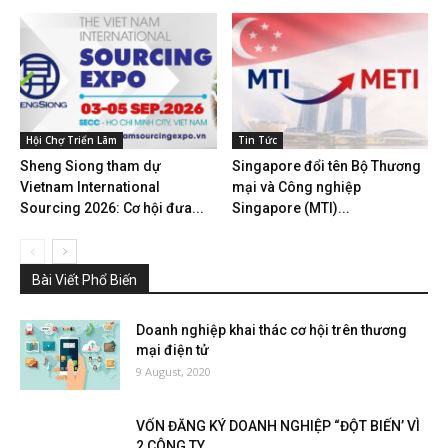
Hội Chợ Triển Lãm
Tin Tức
Sheng Siong tham dự
Singapore đổi tên Bộ Thương
Vietnam International
mại và Công nghiệp
Sourcing 2026: Cơ hội đưa...
Singapore (MTI)...
Bài Viết Phổ Biến
Doanh nghiệp khai thác cơ hội trên thương
mại điện tử
9 August, 2020
VỐN ĐĂNG KÝ DOANH NGHIỆP “ĐỘT BIẾN’ VÌ
2 CÔNG TY...