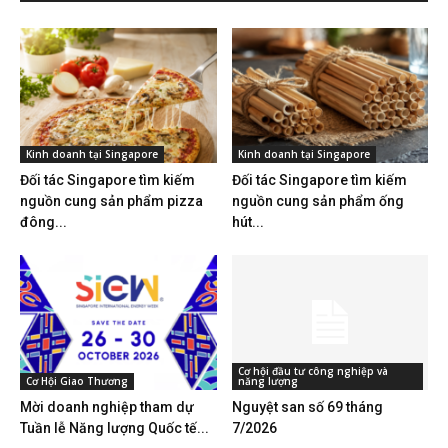
Kinh doanh tại Singapore
Kinh doanh tại Singapore
Đối tác Singapore tìm kiếm
Đối tác Singapore tìm kiếm
nguồn cung sản phẩm pizza
nguồn cung sản phẩm ống
đông...
hút...
Cơ hội đầu tư công nghiệp và
Cơ Hội Giao Thương
năng lượng
Mời doanh nghiệp tham dự
Nguyệt san số 69 tháng
Tuần lễ Năng lượng Quốc tế...
7/2026