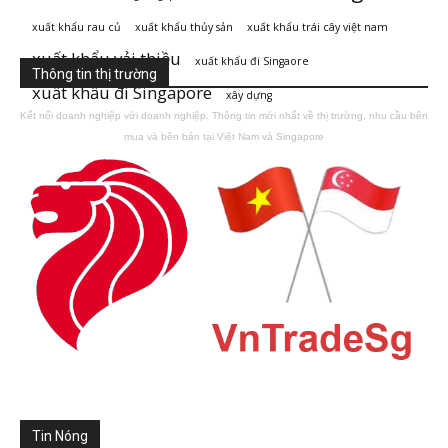
xuất khẩu rau củ
xuất khẩu thủy sản
xuất khẩu trái cây việt nam
xuất khẩu vải thiều
xuất khẩu đi Singaore
Thông tin thị trường
xuất khẩu đi Singapore
xây dựng
Kết nối doanh nghiệp với doanh nghiệp. Thông tin mới nhất về thị trường, nhu cầu bên
mua và bên bán tại Việt Nam và Singapore
Tin Nóng