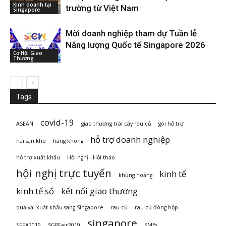
Kinh doanh tại
trường từ Việt Nam
Singapore
Mời doanh nghiệp tham dự Tuần lễ
Năng lượng Quốc tế Singapore 2026
Cơ Hội Giao
Thương
Tags
covid-19
ASEAN
giao thương trái cây rau củ
gói hỗ trợ
hỗ trợ doanh nghiệp
hai san kho
hàng không
hỗ trợ xuất khẩu
Hội nghị - Hội thảo
hội nghị trực tuyến
kinh tế
khủng hoảng
kinh tế số
kết nối giao thương
quả vải xuất khẩu sang Singapore
rau củ
rau củ đóng hộp
singapore
SFFA2019
SGPFair2019
SMEs