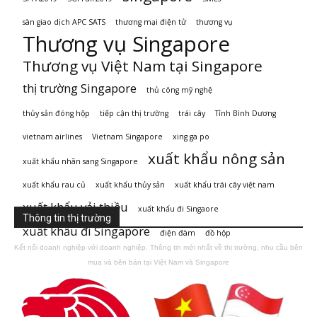
sàn giao dịch APC SATS
thương mại điện tử
thương vụ
Thương vụ Singapore
Thương vụ Việt Nam tại Singapore
thị trường Singapore
thủ công mỹ nghệ
thủy sản đóng hộp
tiếp cận thị trường
trái cây
Tỉnh Bình Dương
vietnam airlines
Vietnam Singapore
xing ga po
xuất khẩu nông sản
xuất khẩu nhãn sang Singapore
xuất khẩu rau củ
xuất khẩu thủy sản
xuất khẩu trái cây việt nam
xuất khẩu vải thiều
xuất khẩu đi Singaore
Thông tin thị trường
xuất khẩu đi Singapore
điện đàm
đồ hộp
Kết nối doanh nghiệp với doanh nghiệp. Thông tin mới nhất về thị trường, nhu cầu bên
mua và bên bán tại Việt Nam và Singapore