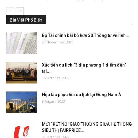
Bài Viết Phổ Biến
Bộ Tài chính bãi bỏ hơn 30 Thông tư về lĩnh...
27 November, 2020
Xúc tiến du lịch “3 địa phương 1 điểm đến”
tại...
16 October, 2019
Hợp tác phục hồi du lịch tại Đông Nam Á
9 August, 2022
MỜI “KẾT NỐI GIAO THƯƠNG GIỮA HỆ THỐNG
SIÊU THỊ FAIRPRICE...
31 October, 2022