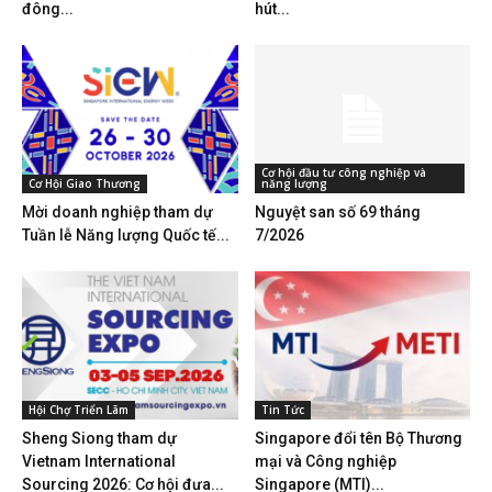
đông...
hút...
Cơ hội đầu tư công nghiệp và
Cơ Hội Giao Thương
năng lượng
Mời doanh nghiệp tham dự
Nguyệt san số 69 tháng
Tuần lễ Năng lượng Quốc tế...
7/2026
Hội Chợ Triển Lãm
Tin Tức
Sheng Siong tham dự
Singapore đổi tên Bộ Thương
Vietnam International
mại và Công nghiệp
Sourcing 2026: Cơ hội đưa...
Singapore (MTI)...