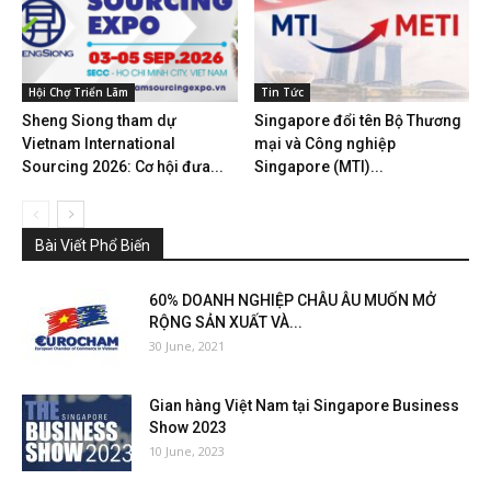
Hội Chợ Triển Lãm
Tin Tức
Sheng Siong tham dự
Singapore đổi tên Bộ Thương
Vietnam International
mại và Công nghiệp
Sourcing 2026: Cơ hội đưa...
Singapore (MTI)...
Bài Viết Phổ Biến
60% DOANH NGHIỆP CHÂU ÂU MUỐN MỞ
RỘNG SẢN XUẤT VÀ...
30 June, 2021
Gian hàng Việt Nam tại Singapore Business
Show 2023
10 June, 2023