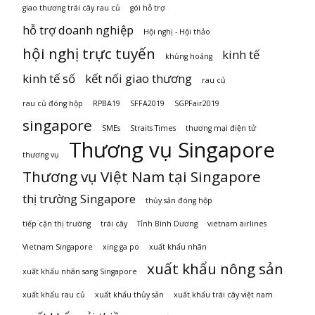
giao thương trái cây rau củ
gói hỗ trợ
hỗ trợ doanh nghiệp
Hội nghị - Hội thảo
hội nghị trực tuyến
kinh tế
khủng hoảng
kinh tế số
kết nối giao thương
rau củ
rau củ đóng hộp
RPBA19
SFFA2019
SGPFair2019
singapore
SMEs
Straits Times
thương mại điện tử
Thương vụ Singapore
thương vụ
Thương vụ Việt Nam tại Singapore
thị trường Singapore
thủy sản đóng hộp
tiếp cận thị trường
trái cây
Tỉnh Bình Dương
vietnam airlines
Vietnam Singapore
xing ga po
xuất khẩu nhãn
xuất khẩu nông sản
xuất khẩu nhãn sang Singapore
xuất khẩu rau củ
xuất khẩu thủy sản
xuất khẩu trái cây việt nam