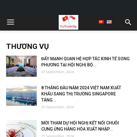
THƯƠNG VỤ
ĐẨY MẠNH QUAN HỆ HỢP TÁC KINH TẾ SONG
PHƯƠNG TẠI HỘI NGHỊ BỘ...
23 September, 2024
8 THÁNG ĐẦU NĂM 2024 VIỆT NAM XUẤT
KHẨU SANG THỊ TRƯỜNG SINGAPORE
TĂNG...
23 September, 2024
MỜI THAM DỰ HỘI NGHỊ KẾT NỐI CHUỖI
CUNG ỨNG HÀNG HÓA XUẤT NHẬP...
23 September, 2024