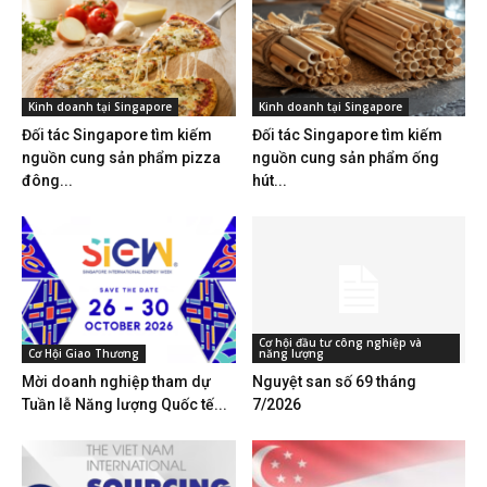
Kinh doanh tại Singapore
Kinh doanh tại Singapore
Đối tác Singapore tìm kiếm
Đối tác Singapore tìm kiếm
nguồn cung sản phẩm pizza
nguồn cung sản phẩm ống
đông...
hút...
Cơ hội đầu tư công nghiệp và
Cơ Hội Giao Thương
năng lượng
Mời doanh nghiệp tham dự
Nguyệt san số 69 tháng
Tuần lễ Năng lượng Quốc tế...
7/2026