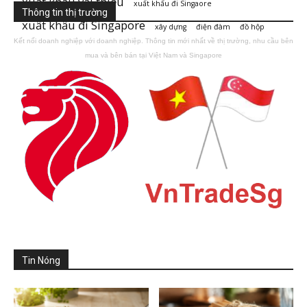
xuất khẩu vải thiều
xuất khẩu đi Singaore
Thông tin thị trường
xuất khẩu đi Singapore
xây dựng
điện đàm
đồ hộp
Kết nối doanh nghiệp với doanh nghiệp. Thông tin mới nhất về thị trường, nhu cầu bên
mua và bên bán tại Việt Nam và Singapore
Tin Nóng