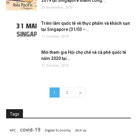
2019 tại Singapore thành công...
25 November, 2019
Triền lãm quốc tế về thực phẩm và khách sạn
tại Singapore (31/03 –...
11 October, 2019
Mời tham gia Hội chợ chè và cà phê quốc tế
năm 2020 tại...
11 October, 2019
1
2
Tags
covid-19
APC
Digital Economy
dịch vụ