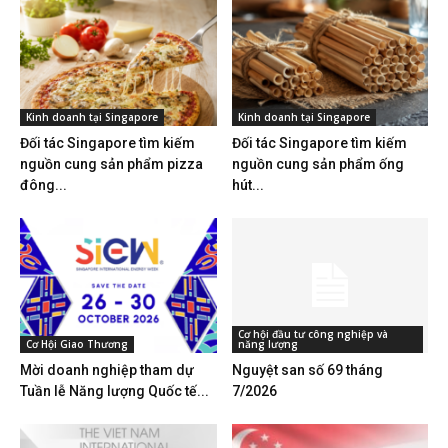
Kinh doanh tại Singapore
Kinh doanh tại Singapore
Đối tác Singapore tìm kiếm
Đối tác Singapore tìm kiếm
nguồn cung sản phẩm pizza
nguồn cung sản phẩm ống
đông...
hút...
Cơ hội đầu tư công nghiệp và
Cơ Hội Giao Thương
năng lượng
Mời doanh nghiệp tham dự
Nguyệt san số 69 tháng
Tuần lễ Năng lượng Quốc tế...
7/2026