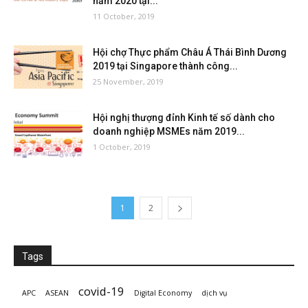
năm 2020 tại...
11 October, 2019
Hội chợ Thực phẩm Châu Á Thái Bình Dương
2019 tại Singapore thành công...
25 November, 2019
Hội nghị thượng đỉnh Kinh tế số dành cho
doanh nghiệp MSMEs năm 2019...
1 October, 2019
1
2
Tags
covid-19
APC
ASEAN
Digital Economy
dịch vụ