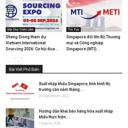
Hội Chợ Triển Lãm
Tin Tức
Sheng Siong tham dự
Singapore đổi tên Bộ Thương
Vietnam International
mại và Công nghiệp
Sourcing 2026: Cơ hội đưa...
Singapore (MTI)...
Bài Viết Phổ Biến
Xuất nhập khẩu Singapore, tình hình thị
trường cần nắm tháng...
20 September, 2022
Hướng dẫn khai báo hàng hóa xuất nhập
khẩu thực hiện...
3 August, 2020