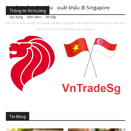
xuất khẩu vải thiều
xuất khẩu đi Singapore
Thông tin thị trường
xây dựng
điện đàm
đồ hộp
Kết nối doanh nghiệp với doanh nghiệp. Thông tin mới nhất về thị trường, nhu cầu bên
mua và bên bán tại Việt Nam và Singapore
Tin Nóng