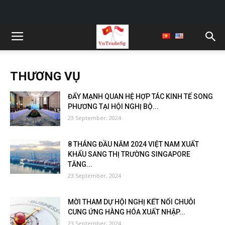
THƯƠNG VỤ
ĐẨY MẠNH QUAN HỆ HỢP TÁC KINH TẾ SONG
PHƯƠNG TẠI HỘI NGHỊ BỘ...
23 September, 2024
8 THÁNG ĐẦU NĂM 2024 VIỆT NAM XUẤT
KHẨU SANG THỊ TRƯỜNG SINGAPORE
TĂNG...
23 September, 2024
MỜI THAM DỰ HỘI NGHỊ KẾT NỐI CHUỖI
CUNG ỨNG HÀNG HÓA XUẤT NHẬP...
23 September, 2024