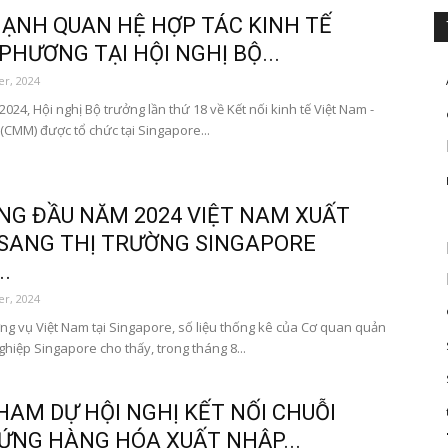
ẠNH QUAN HỆ HỢP TÁC KINH TẾ
PHƯƠNG TẠI HỘI NGHỊ BỘ...
r, 2024
024, Hội nghị Bộ trưởng lần thứ 18 về Kết nối kinh tế Việt Nam -
(CMM) được tổ chức tại Singapore...
NG ĐẦU NĂM 2024 VIỆT NAM XUẤT
SANG THỊ TRƯỜNG SINGAPORE
.
r, 2024
g vụ Việt Nam tại Singapore, số liệu thống kê của Cơ quan quản
hiệp Singapore cho thấy, trong tháng 8...
HAM DỰ HỘI NGHỊ KẾT NỐI CHUỖI
ỨNG HÀNG HÓA XUẤT NHẬP...