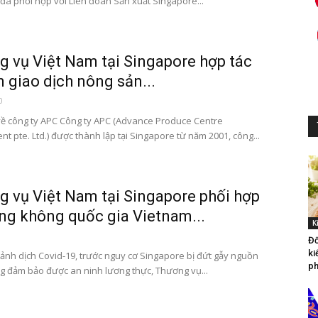
đã phối hợp với Liên đoàn Sản xuất Singapore...
 vụ Việt Nam tại Singapore hợp tác
n giao dịch nông sản...
0
 về công ty APC Công ty APC (Advance Produce Centre
 pte. Ltd.) được thành lập tại Singapore từ năm 2001, công...
 vụ Việt Nam tại Singapore phối hợp
ng không quốc gia Vietnam...
K
Đố
ki
cảnh dịch Covid-19, trước nguy cơ Singapore bị đứt gẫy nguồn
ph
g đảm bảo được an ninh lương thực, Thương vụ...