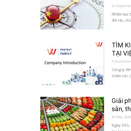
23 Septembe
Nhằm tạo đi
đối tác, n
TÌM K
TẠI V
9 December
Công ty Wh
chăm sóc cá
Giải p
sản, t
30 May, 202
Ngày 29-5,