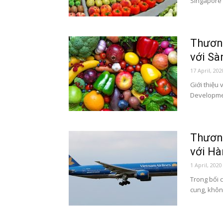
Singapore 
Thương
với Sà
17 April, 202
Giới thiệu
Development
Thương
với Hà
1 April, 2020
Trong bối 
cung, khôn