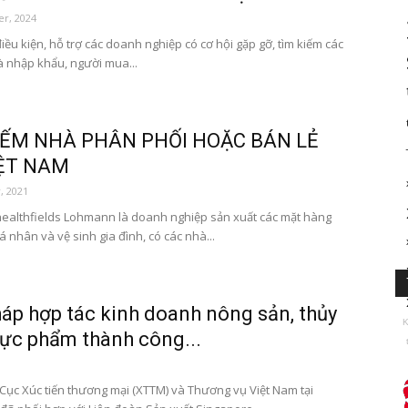
r, 2024
ều kiện, hỗ trợ các doanh nghiệp có cơ hội gặp gỡ, tìm kiếm các
hà nhập khẩu, người mua...
IẾM NHÀ PHÂN PHỐI HOẶC BÁN LẺ
IỆT NAM
, 2021
ealthfields Lohmann là doanh nghiệp sản xuất các mặt hàng
 nhân và vệ sinh gia đình, có các nhà...
háp hợp tác kinh doanh nông sản, thủy
K
hực phẩm thành công...
0
 Cục Xúc tiến thương mại (XTTM) và Thương vụ Việt Nam tại