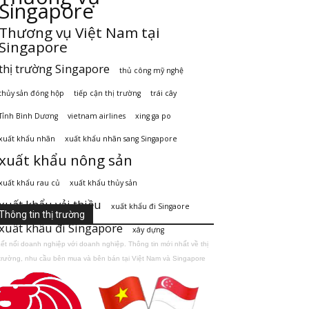
Singapore
Thương vụ Việt Nam tại
Singapore
thị trường Singapore
thủ công mỹ nghệ
thủy sản đóng hộp
tiếp cận thị trường
trái cây
Tỉnh Bình Dương
vietnam airlines
xing ga po
xuất khẩu nhãn
xuất khẩu nhãn sang Singapore
xuất khẩu nông sản
xuất khẩu rau củ
xuất khẩu thủy sản
xuất khẩu vải thiều
xuất khẩu đi Singaore
Thông tin thị trường
xuất khẩu đi Singapore
xây dựng
ết nối doanh nghiệp với doanh nghiệp. Thông tin mới nhất về thị
trường, nhu cầu bên mua và bên bán tại Việt Nam và Singapore