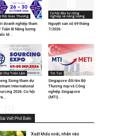
Cơ hội đầu tư công
ơ Hội Giao Thương
nghiệp và năng lượng
i doanh nghiệp tham
Nguyệt san số 69 tháng
 Tuần lễ Năng lượng
7/2026
ốc tế...
ội Chợ Triển Lãm
Tin Tức
eng Siong tham dự
Singapore đổi tên Bộ
etnam International
Thương mại và Công
urcing 2026: Cơ hội
nghiệp Singapore
a...
(MTI)...
Bài Viết Phổ Biến
Xuất khẩu xoài, nhãn vào