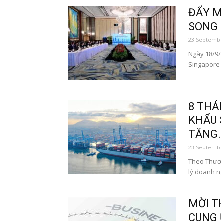
ĐẨY M
SONG 
23 Septembe
Ngày 18/9/2
Singapore 
8 THÁ
KHẨU 
TĂNG..
23 Septembe
Theo Thươn
lý doanh ng
MỜI T
CUNG 