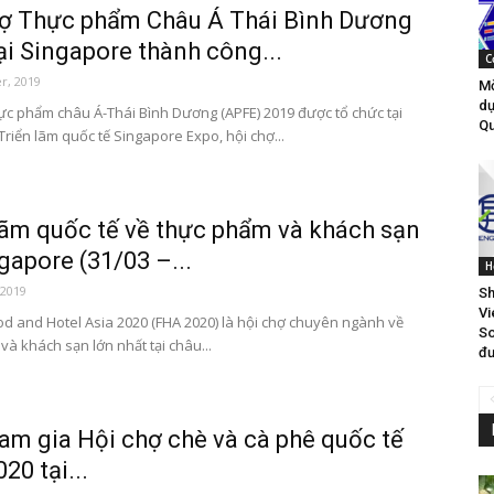
ợ Thực phẩm Châu Á Thái Bình Dương
ại Singapore thành công...
C
r, 2019
Mờ
dự
ực phẩm châu Á-Thái Bình Dương (APFE) 2019 được tổ chức tại
Qu
riển lãm quốc tế Singapore Expo, hội chợ...
lãm quốc tế về thực phẩm và khách sạn
ngapore (31/03 –...
H
 2019
Sh
Vi
od and Hotel Asia 2020 (FHA 2020) là hội chợ chuyên ngành về
So
à khách sạn lớn nhất tại châu...
đư
am gia Hội chợ chè và cà phê quốc tế
20 tại...