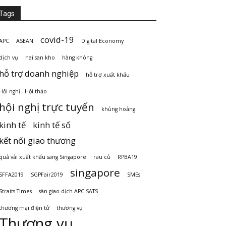
Tags
covid-19
APC
ASEAN
Digital Economy
dịch vụ
hai san kho
hàng không
hỗ trợ doanh nghiệp
hỗ trợ xuất khẩu
Hội nghị - Hội thảo
hội nghị trực tuyến
khủng hoảng
kinh tế
kinh tế số
kết nối giao thương
quả vải xuất khẩu sang Singapore
rau củ
RPBA19
singapore
SFFA2019
SGPFair2019
SMEs
Straits Times
sàn giao dịch APC SATS
thương mại điện tử
thương vụ
Thương vụ