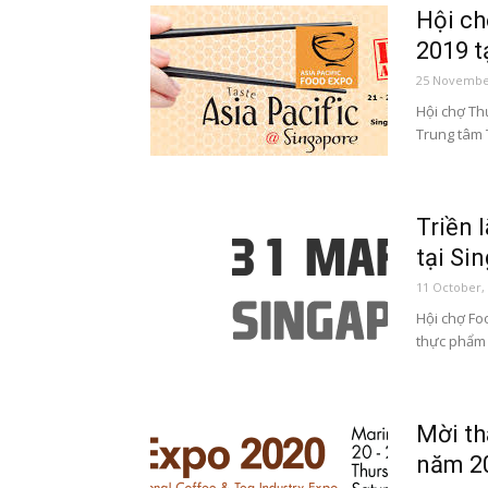
Hội ch
2019 t
25 Novembe
Hội chợ Th
Trung tâm T
Triền 
tại Si
11 October,
Hội chợ Fo
thực phẩm v
Mời th
năm 20