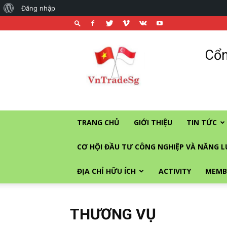
About
Đăng nhập
WordPress
Cổng
Cổn
thương
mại
và
đầu
tư
vào
TRANG CHỦ
GIỚI THIỆU
TIN TỨC
Singapore
CƠ HỘI ĐẦU TƯ CÔNG NGHIỆP VÀ NĂNG 
ĐỊA CHỈ HỮU ÍCH
ACTIVITY
MEMB
THƯƠNG VỤ