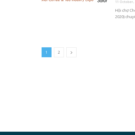
11 October,
Hội chợ Ch
2020) chuyê
1
2