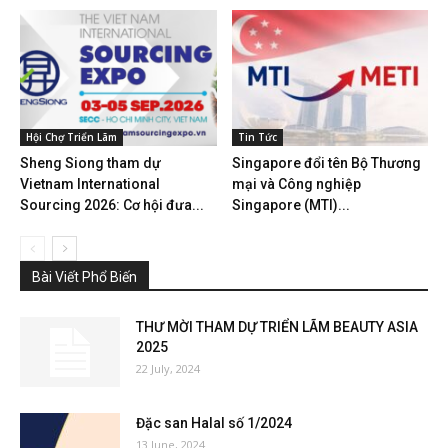
Hội Chợ Triển Lãm
Tin Tức
Sheng Siong tham dự
Singapore đổi tên Bộ Thương
Vietnam International
mại và Công nghiệp
Sourcing 2026: Cơ hội đưa...
Singapore (MTI)...
Bài Viết Phổ Biến
THƯ MỜI THAM DỰ TRIỂN LÃM BEAUTY ASIA
2025
22 July, 2024
Đặc san Halal số 1/2024
13 June, 2024