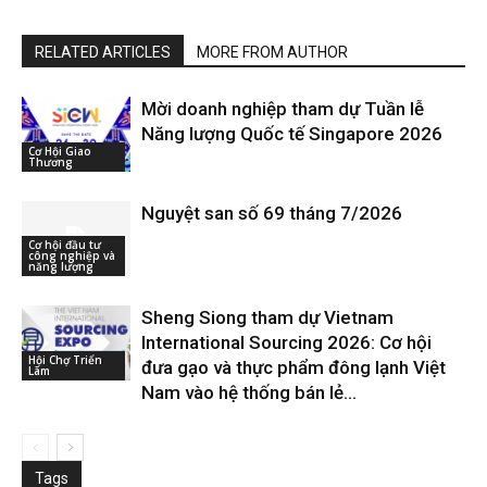
RELATED ARTICLES
MORE FROM AUTHOR
Mời doanh nghiệp tham dự Tuần lễ
Năng lượng Quốc tế Singapore 2026
Cơ Hội Giao
Thương
Nguyệt san số 69 tháng 7/2026
Cơ hội đầu tư
công nghiệp và
năng lượng
Sheng Siong tham dự Vietnam
International Sourcing 2026: Cơ hội
Hội Chợ Triển
đưa gạo và thực phẩm đông lạnh Việt
Lãm
Nam vào hệ thống bán lẻ...
Tags