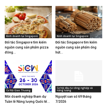
Kinh doanh tại Singapore
Kinh doanh tại Singapore
Đối tác Singapore tìm kiếm
Đối tác Singapore tìm kiếm
nguồn cung sản phẩm pizza
nguồn cung sản phẩm ống
đông...
hút...
Cơ hội đầu tư công nghiệp và
Cơ Hội Giao Thương
năng lượng
Mời doanh nghiệp tham dự
Nguyệt san số 69 tháng
Tuần lễ Năng lượng Quốc tế...
7/2026