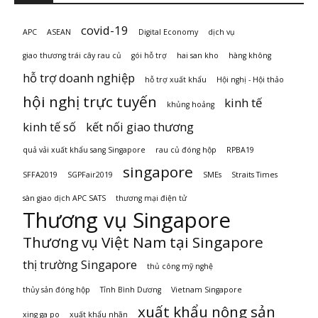
covid-19
APC
ASEAN
Digital Economy
dịch vụ
giao thương trái cây rau củ
gói hỗ trợ
hai san kho
hàng không
hỗ trợ doanh nghiệp
hỗ trợ xuất khẩu
Hội nghị - Hội thảo
hội nghị trực tuyến
kinh tế
khủng hoảng
kinh tế số
kết nối giao thương
quả vải xuất khẩu sang Singapore
rau củ đóng hộp
RPBA19
singapore
SFFA2019
SGPFair2019
SMEs
Straits Times
sàn giao dịch APC SATS
thương mại điện tử
Thương vụ Singapore
Thương vụ Việt Nam tại Singapore
thị trường Singapore
thủ công mỹ nghệ
thủy sản đóng hộp
Tỉnh Bình Dương
Vietnam Singapore
xuất khẩu nông sản
xing ga po
xuất khẩu nhãn