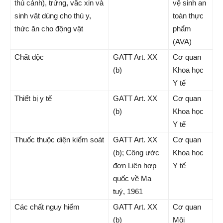
thú cảnh), trứng, vắc xin và
vệ sinh an
sinh vật dùng cho thú y,
toàn thực
thức ăn cho động vật
phẩm
(AVA)
Chất độc
GATT Art. XX
Cơ quan
(b)
Khoa học
Y tế
Thiết bị y tế
GATT Art. XX
Cơ quan
(b)
Khoa học
Y tế
Thuốc thuộc diện kiểm soát
GATT Art. XX
Cơ quan
(b); Công ước
Khoa học
đơn Liên hợp
Y tế
quốc về Ma
tuý, 1961
Các chất nguy hiểm
GATT Art. XX
Cơ quan
(b)
Môi