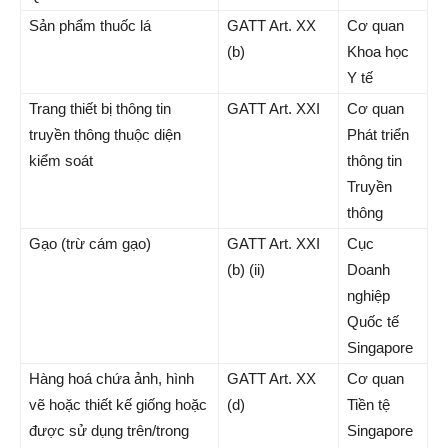
Sản phẩm thuốc lá
GATT Art. XX
Cơ quan
(b)
Khoa học
Y tế
Trang thiết bị thông tin
GATT Art. XXI
Cơ quan
truyền thông thuộc diện
Phát triển
kiểm soát
thông tin
Truyền
thông
Gạo (trừ cám gạo)
GATT Art. XXI
Cục
(b) (ii)
Doanh
nghiệp
Quốc tế
Singapore
Hàng hoá chứa ảnh, hình
GATT Art. XX
Cơ quan
vẽ hoặc thiết kế giống hoặc
(d)
Tiền tệ
được sử dụng trên/trong
Singapore