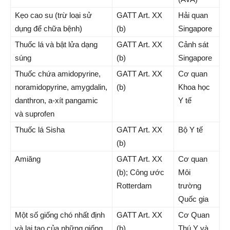
Kẹo cao su (trừ loại sử
GATT Art. XX
Hải quan
dụng để chữa bệnh)
(b)
Singapore
Thuốc lá và bật lửa dạng
GATT Art. XX
Cảnh sát
súng
(b)
Singapore
Thuốc chứa amidopyrine,
GATT Art. XX
Cơ quan
noramidopyrine, amygdalin,
(b)
Khoa học
danthron, a-xít pangamic
Y tế
và suprofen
Thuốc lá Sisha
GATT Art. XX
Bộ Y tế
(b)
Amiăng
GATT Art. XX
Cơ quan
(b); Công ước
Môi
Rotterdam
trường
Quốc gia
Một số giống chó nhất định
GATT Art. XX
Cơ Quan
và lai tạo của những giống
(b)
Thú Y và