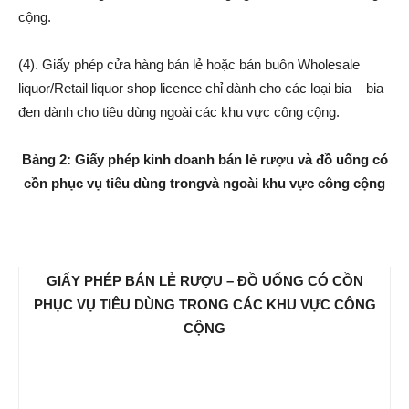
cộng.
(4). Giấy phép cửa hàng bán lẻ hoặc bán buôn Wholesale
liquor/Retail liquor shop licence chỉ dành cho các loại bia – bia
đen dành cho tiêu dùng ngoài các khu vực công cộng.
Bảng 2: Giấy phép kinh doanh bán lẻ rượu và đồ uống có
cồn phục vụ tiêu dùng trongvà ngoài khu vực công cộng
GIẤY PHÉP BÁN LẺ RƯỢU – ĐỒ UỐNG CÓ CỒN
PHỤC VỤ TIÊU DÙNG TRONG CÁC KHU VỰC CÔNG
CỘNG