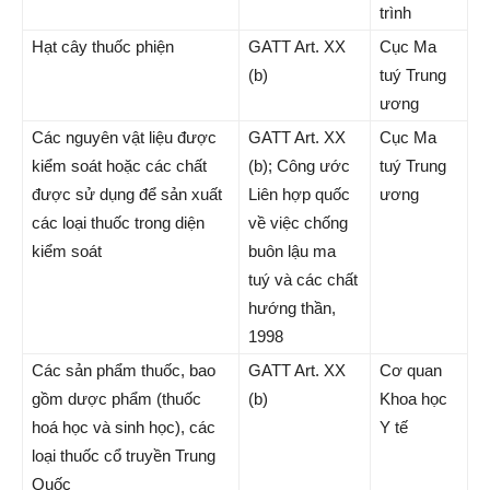
trình
Hạt cây thuốc phiện
GATT Art. XX
Cục Ma
(b)
tuý Trung
ương
Các nguyên vật liệu được
GATT Art. XX
Cục Ma
kiểm soát hoặc các chất
(b); Công ước
tuý Trung
được sử dụng để sản xuất
Liên hợp quốc
ương
các loại thuốc trong diện
về việc chống
kiểm soát
buôn lậu ma
tuý và các chất
hướng thần,
1998
Các sản phẩm thuốc, bao
GATT Art. XX
Cơ quan
gồm dược phẩm (thuốc
(b)
Khoa học
hoá học và sinh học), các
Y tế
loại thuốc cổ truyền Trung
Quốc