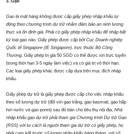
3. Gạo
Gạo là mặt hàng không được cấp giấy phép nhập khẩu tự
động theo chương trình dự trữ nhằm đảm bảo an ninh lương
thực và ổn định giá. Phải có giấy phép nhập khẩu để nhập bất
kỳ loại gạo nào. Giấy phép được cấp bởi Cục Doanh nghiệp
Quốc tế Singapore (IE Singapore), trực thuộc Bộ Công
Thương.
Giấy phép trị giá 50 SGD có thể được xin trực tuyến
(trong thời hạn 3-5 ngày làm việc) và có giá trị vô thời hạn.
Các loại giấy phép khác được cấp dựa trên mục đích nhập
khẩu.
Giấy phép dự trữ là giấy phép được cấp cho việc nhập khẩu
theo số lượng dự trữ (đối với gạo trắng, gạo basmati, gạo hấp
hơi nước và gạo ponni) sau đó bán cho tiêu thụ nội địa.
Nhà
nhập khẩu gạo dự trữ phải tham gia Chương trình Dự trữ Gạo
(RSS) với tư cách là người tham gia dự trữ có giấy phép, họ
phải cam kết trước số lượng nhập khẩu hàng tháng, với số