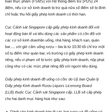
toàn thực phẩm (FSMS) với Hệ thống điểm trừ (PDS) 24
điểm, nếu cơ sở kinh doanh bị trừ quá nửa số điểm sẽ bị đình
chỉ hoặc thu hồi giấy phép kinh doanh có thời hạn.
Cục Cảnh sát Singapore cấp giấy phép kinh doanh đối với
hoạt động bán lẻ và tiêu dùng các sản phẩm có cồn đối với
các cơ sở kinh doanh
ăn uống, nhà hàng, khách sạn, quán
bar…. với giờ cấm uống rượu – bia là từ 10:30 tối chỉ trừ một
số tụ điểm như quán bar, vũ trường có giấy phép kinh doanh
riêng, nếu vi phạm sẽ bị tước giấy phép kinh doanh, nộp phạt
cũng như có các mức phạt riêng đối với người tiêu dùng.
Giấy phép kinh doanh đồ uống có cồn: do Uỷ ban Quản lý
Giấy phép Kinh doanh Rượu Liquors Licensing Board
(LLB) thuộc Cục Cảnh sát Singapore cấp.
LLB sẽ cấp phép
cho hai danh mục hàng hoá như sau:
Dành cho kinh doanh bán lẻ các loại rượu và đồ uống có