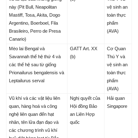
này (Pit Bull, Neapolitan
vệ sinh an
Mastiff, Tosa, Akita, Dogo
toàn thực
Argentino, Boerboel, Fila
phẩm
Brasileiro, Perro de Presa
(AVA)
Canario)
Mèo lai Bengal và
GATT Art. XX
Cơ Quan
Savannah thế hệ thứ 4 và
(b)
Thú Y và
các thế hệ sau từ giống
vệ sinh an
Prionailurus bengalensis và
toàn thực
Leptailurus serval
phẩm
(AVA)
Vũ khí và các vật liệu liên
Nghị quyết của
Hải quan
quan, hàng hoá và công
Hội đồng Bảo
Singapore
nghệ liên quan đến hạt
an Liên Hợp
nhân, tên lửa đạn đạo và
quốc
các chương trình vũ khí