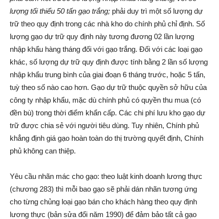
lượng tối thiểu 50 tấn gạo trắng;
phải duy trì một số lượng dự
trữ theo quy định trong các nhà kho do chính phủ chỉ định. Số
lượng gạo dự trữ quy định này tương đương 02 lần lượng
nhập khẩu hàng tháng đối với gạo trắng. Đối với các loại gạo
khác, số lượng dự trữ quy định được tính bằng 2 lần số lượng
nhập khẩu trung bình của giai đoạn 6 tháng trước, hoặc 5 tấn,
tuỳ theo số nào cao hơn. Gạo dự trữ thuộc quyền sở hữu của
công ty nhập khẩu, mặc dù chính phủ có quyền thu mua (có
đền bù) trong thời điểm khẩn cấp. Các chi phí lưu kho gạo dự
trữ được chia sẻ với người tiêu dùng. Tuy nhiên, Chính phủ
khẳng định giá gạo hoàn toàn do thị trường quyết định, Chính
phủ không can thiệp.
Yêu cầu nhãn mác cho gạo: theo luật kinh doanh lương thực
(chương 283) thì mỗi bao gạo sẽ phải dán nhãn tương ứng
cho từng chủng loại gạo bán cho khách hàng theo quy định
lương thực (bản sửa đổi năm 1990) để đảm bảo tất cả gạo