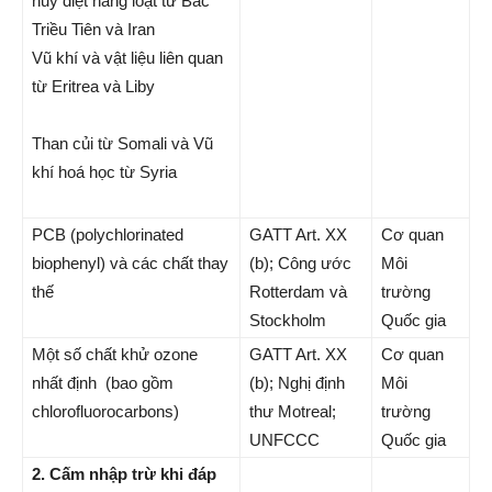
huỷ diệt hàng loạt từ Bắc
Triều Tiên và Iran
Vũ khí và vật liệu liên quan
từ Eritrea và Liby
Than củi từ Somali và Vũ
khí hoá học từ Syria
PCB (polychlorinated
GATT Art. XX
Cơ quan
biophenyl) và các chất thay
(b); Công ước
Môi
thế
Rotterdam và
trường
Stockholm
Quốc gia
Một số chất khử ozone
GATT Art. XX
Cơ quan
nhất định (bao gồm
(b); Nghị định
Môi
chlorofluorocarbons)
thư Motreal;
trường
UNFCCC
Quốc gia
2. Cấm nhập trừ khi đáp