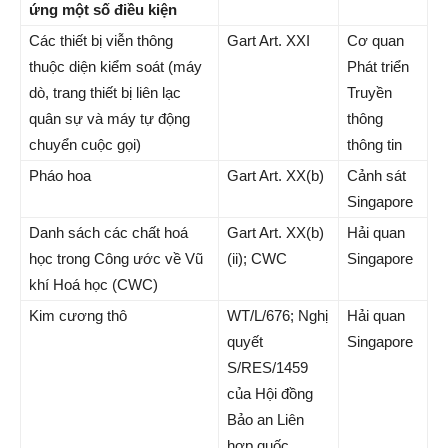
ứng một số điều kiện
Các thiết bị viễn thông
Gart Art. XXI
Cơ quan
thuộc diện kiểm soát (máy
Phát triển
dò, trang thiết bị liên lạc
Truyền
quân sự và máy tự động
thông
chuyển cuộc gọi)
thông tin
Pháo hoa
Gart Art. XX(b)
Cảnh sát
Singapore
Danh sách các chất hoá
Gart Art. XX(b)
Hải quan
học trong Công ước về Vũ
(ii); CWC
Singapore
khí Hoá học (CWC)
Kim cương thô
WT/L/676; Nghị
Hải quan
quyết
Singapore
S/RES/1459
của Hội đồng
Bảo an Liên
hợp quốc