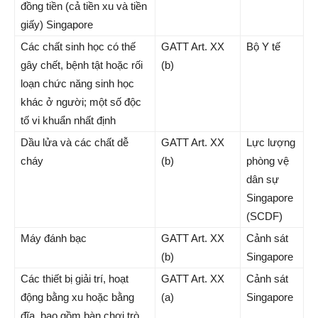
đồng tiền (cả tiền xu và tiền
giấy) Singapore
Các chất sinh học có thế
GATT Art. XX
Bộ Y tế
gây chết, bệnh tật hoặc rối
(b)
loạn chức năng sinh học
khác ở người; một số độc
tố vi khuẩn nhất định
Dầu lửa và các chất dễ
GATT Art. XX
Lực lượng
cháy
(b)
phòng vệ
dân sự
Singapore
(SCDF)
Máy đánh bạc
GATT Art. XX
Cảnh sát
(b)
Singapore
Các thiết bị giải trí, hoạt
GATT Art. XX
Cảnh sát
động bằng xu hoặc bằng
(a)
Singapore
đĩa, bao gồm bàn chơi trò