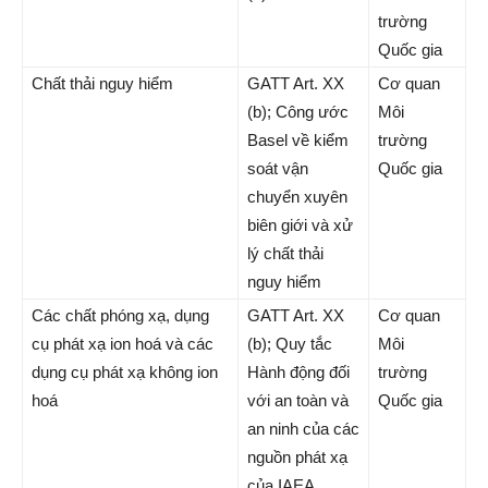
trường
Quốc gia
Chất thải nguy hiểm
GATT Art. XX
Cơ quan
(b); Công ước
Môi
Basel về kiểm
trường
soát vận
Quốc gia
chuyển xuyên
biên giới và xử
lý chất thải
nguy hiểm
Các chất phóng xạ, dụng
GATT Art. XX
Cơ quan
cụ phát xạ ion hoá và các
(b); Quy tắc
Môi
dụng cụ phát xạ không ion
Hành động đối
trường
hoá
với an toàn và
Quốc gia
an ninh của các
nguồn phát xạ
của IAEA