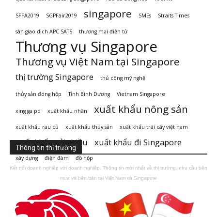
singapore
SFFA2019
SGPFair2019
SMEs
Straits Times
sàn giao dịch APC SATS
thương mại điện tử
Thương vụ Singapore
Thương vụ Việt Nam tại Singapore
thị trường Singapore
thủ công mỹ nghệ
thủy sản đóng hộp
Tỉnh Bình Dương
Vietnam Singapore
xuất khẩu nông sản
xing ga po
xuất khẩu nhãn
xuất khẩu rau củ
xuất khẩu thủy sản
xuất khẩu trái cây việt nam
xuất khẩu vải thiều
xuất khẩu đi Singapore
Thông tin thị trường
xây dựng
điện đàm
đồ hộp
Kết nối doanh nghiệp với doanh nghiệp. Thông tin mới nhất về thị trường, nhu cầu bên
mua và bên bán tại Việt Nam và Singapore