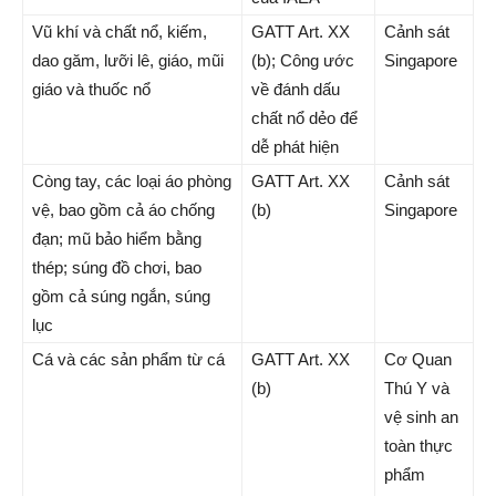
Vũ khí và chất nổ, kiếm,
GATT Art. XX
Cảnh sát
dao găm, lưỡi lê, giáo, mũi
(b); Công ước
Singapore
giáo và thuốc nổ
về đánh dấu
chất nổ dẻo để
dễ phát hiện
Còng tay, các loại áo phòng
GATT Art. XX
Cảnh sát
vệ, bao gồm cả áo chống
(b)
Singapore
đạn; mũ bảo hiểm bằng
thép; súng đồ chơi, bao
gồm cả súng ngắn, súng
lục
Cá và các sản phẩm từ cá
GATT Art. XX
Cơ Quan
(b)
Thú Y và
vệ sinh an
toàn thực
phẩm