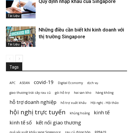
Quy định nhập khẩu của Singapore
Tài Liệu
Những điều cần biết khi kinh doanh với
thị trường Singapore
Tài Liệu
Tags
covid-19
APC
ASEAN
Digital Economy
dịch vụ
giao thương trái cây rau củ
gói hỗ trợ
hai san kho
hàng không
hỗ trợ doanh nghiệp
hỗ trợ xuất khẩu
Hội nghị - Hội thảo
hội nghị trực tuyến
kinh tế
khủng hoảng
kinh tế số
kết nối giao thương
quả vải xuất khẩu sang Singapore
rau củ đóng hộp
RPBA19